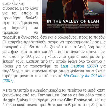
αμερικάνικες
αίθουσες, με το λόγο
για τον οποίο η
προώθηση διάλεξε
τη σημερινή μέρα για
τη διχτυακή του
πρεμιέρα να
παραμένει άγνωστος, όσο και ο δολοφόνος, προς το παρόν.
Οι εταιρείες προσπαθούν ακόμα να προσαρμοστούν σε μια
οσκαρική περίοδο που δε ξεκινάει πια το Δεκέμβρη όπως
χώνεψαν μετά το σοκ και δέος δυο απανωτών απονομών,
και από την άλλη να μη κάψουν τα χαρτιά τους με υπερ-
έκθεσή τους. Έκθεση από την οποία έφαγε όλο το δίκτυο η
Focus για να προστατέψει το
Lust Caution (2007)
για
παράδειγμα, και απέναντι στην οποία φαίνεται να στέκεται
ατρόμητο μόνο το κανε-ικό κοενικό
No Country for Old Men
(2007)
.
Με το τελευταίο η
Κοιλάδα
μοιράζεται περίπου το μισό καστ,
ξεκινώντας από τον
Tommy Lee Jones
σε ένα ρόλο που ο
Haggis
ξεκίνησε να γράφει για τον
Clint Eastwood
, και σα
δεύτερο κακό οιωνό πρόσθεσε και το θέμα από τη
Ζωή του