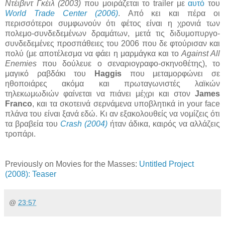
Ντέιβιντ Γκέιλ (2003)
που μοιράζεται το trailer με
αυτό
του
World Trade Center (2006)
. Από κει και πέρα οι
περισσότεροι συμφωνούν ότι φέτος είναι η χρονιά των
πολεμο-συνδεδεμένων δραμάτων, μετά τις διδυμοπυργο-
συνδεδεμένες προσπάθειες του 2006 που δε φτούρισαν και
πολύ (με αποτέλεσμα να φάει η μαρμάγκα και το
Against All
Enemies
που δούλευε ο σεναριογραφο-σκηνοθέτης), το
μαγικό ραβδάκι του
Haggis
που μεταμορφώνει σε
ηθοποιάρες ακόμα και πρωταγωνιστές λαϊκών
τηλεκωμωδιών φαίνεται να πιάνει μέχρι και στον
James
Franco
, και τα σκοτεινά σερνάμενα υποβλητικά in your face
πλάνα του είναι ξανά εδώ. Κι αν εξακολουθείς να νομίζεις ότι
τα βραβεία του
Crash (2004)
ήταν άδικα, καιρός να αλλάζεις
τροπάρι.
Previously on Movies for the Masses:
Untitled Project
(2008): Teaser
@
23:57