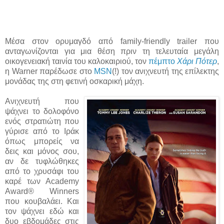
Μέσα στον ορυμαγδό από family-friendly trailer που
ανταγωνίζονται για μια θέση πριν τη τελευταία μεγάλη
οικογενειακή ταινία του καλοκαιριού, τον
πέμπτο
Χάρι Πότερ
,
η Warner παρέδωσε στο
MSN
(!) τον ανιχνευτή της επίλεκτης
μονάδας της στη φετινή οσκαρική μάχη.
Ανιχνευτή που
ψάχνει το δολοφόνο
ενός στρατιώτη που
γύρισε από το Ιράκ
όπως μπορείς να
δεις και μόνος σου,
αν δε τυφλώθηκες
από το χρυσάφι του
καρέ των Academy
Award® Winners
που κουβαλάει. Και
τον ψάχνει εδώ και
δυο εβδομάδες στις