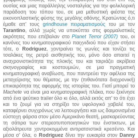
ουσίας και μιας παράλληλης νοσταλγίας για την φολκλορική
παράδοση του τόπου του, σε μια μεθυστική φιέστα της
εικονοπλαστικής φύσης της μεγάλης οθόνης. Κρατώντας ό,τι
έμαθε απ’ τους
grindhouse πειραματισμούς
του με τον
Tarantino
, αλλά χωρίς να υποκύπτει στις φορμαλιστικές
ακρότητες που επέβαλαν στο
Planet Terror (2007)
του, οι
κανόνες του κινηματογραφικού παιχνιδιού που είχαν στήσει
τότε, ο
Rodriguez
, χοντραίνει τις γωνίες και τονίζει τις
τσαλάκες της ρετρό αισθητικής του, μόνο όσο απαιτεί η
αναχρονιστικότητα της πλοκής του και ταιριάζει ακρίβεια
σκηνογραφίας και κοστουμιών, σε μια πραγματική
κινηματογραφική αναβίωση, που παντρεύει την αφέλεια της
μεταχείρισης του θέματος, με την (πιθανότατα διαχρονική)
επικαιρότητα της αφορμής της ιστορίας του. Γιατί μπορεί το
Machete
να είναι μια κινηματογραφική πλάκα, που ξεκίνησε
από ένα ψεύτικο trailer όλο κι όλο, αλλά εκτός απ’ το ότι έχει
και το ζουμί για να στηρίξει τον υφολογικό χαβαλέ του,
καταφέρνει συγχρόνως να λειτουργήσει και ως δαιμονισμένα
εύστοχη φάρσα στον μέσο Αμερικάνο θεατή, μασκαρεύοντας
τη σάτιρα των στερεοτυποποιητικών του ένστικτων, με
αξιολάτρευτα χοντροκομμένα αντιρατσιστικά κρεσέντο. Και
μέσα σ’ όλα, ο
Rodriguez
δίνει την ευκαιρία στον
Danny