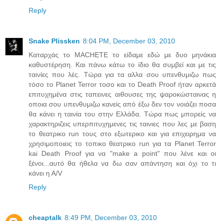
Reply
Snake Plissken
8:04 PM, December 03, 2010
Kαταρχάς το MACHETE το είδαμε εδώ με δυο μηνάκια
καθυστέρηση. Και πάνω κάτω το ίδιο θα συμβεί και με τις
ταινίες που λές. Τώρα για τα αλλα σου υπενθυμιζω πως
τόσο το Planet Terror τοσο και το Death Proof ήταν αρκετά
επιτυχημένα στις ταπεινες αιθουσες της ψαροκώσταινας η
οποια σου υπενθυμιζω κανείς από έξω δεν τον νοιάζει ποσα
θα κάνει η ταινία του στην Ελλάδα. Τώρα πως μπορείς να
χαρακτηριζεις υπερπιτυχημενες τις ταινιες που λες με βαση
το θεατρικο run τους στο εξωτερικο και για επιχειρημα να
χρησιμοποιεις το τοπικο θεατρικο run για τα Planet Terror
kai Death Proof για να "make a point" που λένε και οι
ξένοι...αυτό θα ήθελα να δω σαν απάντηση και όχι το τι
κάνει η Α/V
Reply
cheaptalk
8:49 PM, December 03, 2010