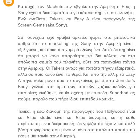
Καταρχή, τον Machete τον έβγαλε στην Αμερική η Fox, η
Sony έχει τα δικαιώματά του για κάποια σημεία του πλανήτη.
Ενώ αντίθετα, Takers και Easy A είναι παραγωγές της
Screen Gems (aka Sony).
Στη συνέχεια έχω γράψει αρκετές φορές στα μποξοφικά
άρθρα ότι το marketing της Sony στην Αμερική είναι..
εξελιγμένο, και αρκετά σιχαμερά εξελιγμένο. Αυτό δε σημαίνει
ότι μπορεί να κάνει απαραίτητα τα ίδια κόλπα και στα
υπόλοιπα σημεία του πλανήτη, ούτε ότι πετυχαίνει πάντα
στην Αμερική. Οι Takers όντως για πατάτα πήγαν εξαιρετικά,
αλλά σε ποιο κοινό είναι το θέμα. Και από την άλλη, το Easy
A πήγε καλά μόνο άμα το συγκρίνεις με τίποτα Jennifer's
Body, γενικά στα όρια των τυπικών χαζοκωμωδιών για
πιτσιρίκες κινήθηκε, καμία σχέση με επίπεδα Superbad ας
πούμε, παρόλο που πήρε ίδιου επιπέδου κριτικές.
Τελικά, η εδώ διανομή της παραγωγής του Hollywood είναι
και θέμα studio είναι και θέμα διανομέα, και η κάθε
περίπτωση είναι διαφορετική, δε νομίζω ότι έχουν και πολύ
βάση συγκρίσεις που μένουν μόνο στα απόλυτα ποσά που
έκοψε μια ταινία στην Αμερική.