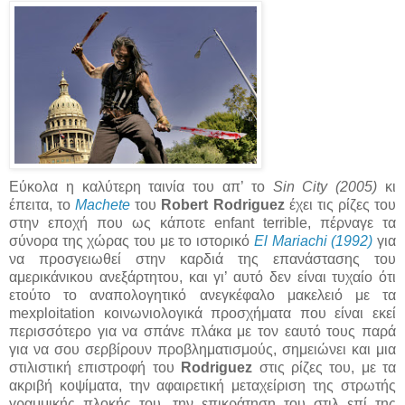
Εύκολα η καλύτερη ταινία του απ’ το
Sin City (2005)
κι
έπειτα, το
Machete
του
Robert Rodriguez
έχει τις ρίζες του
στην εποχή που ως κάποτε enfant terrible, πέρναγε τα
σύνορα της χώρας του με το ιστορικό
El Mariachi (1992)
για
να προσγειωθεί στην καρδιά της επανάστασης του
αμερικάνικου ανεξάρτητου, και γι’ αυτό δεν είναι τυχαίο ότι
ετούτο το αναπολογητικό ανεγκέφαλο μακελειό με τα
mexploitation κοινωνιολογικά προσχήματα που είναι εκεί
περισσότερο για να σπάνε πλάκα με τον εαυτό τους παρά
για να σου σερβίρουν προβληματισμούς, σημειώνει και μια
στιλιστική επιστροφή του
Rodriguez
στις ρίζες του, με τα
ακριβή κοψίματα, την αφαιρετική μεταχείριση της στρωτής
γραμμικής πλοκής του, την επικράτηση του στιλ επί της