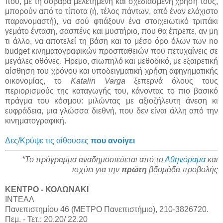
που, με τη σοβαρά μελετημένη και σχεδιασμένη χρήση τους,
μπορούν από το τίποτα (ή, τέλος πάντων, από έναν ελάχιστο
παρανομαστή), να σού φτιάξουν ένα στοιχειωτικό τριπάκι
γεμάτο ένταση, σασπένς και μυστήριο, που θα έπρεπε, αν μη
τι άλλο, να αποτελεί τη βάση και το μέσο όρο όλων των no
budget κινηματογραφικών προσπαθειών που πετυχαίνεις σε
μεγάλες οθόνες. Ήρεμο, σιωπηλό και μεθοδικό, με εξαιρετική
αίσθηση του χρόνου και υποδειγματική χρήση αφηγηματικής
οικονομίας, το
Katalin Varga
ξεπερνά όλους τους
περιορισμούς της καταγωγής του, κάνοντας το πιο βασικό
πράγμα του κόσμου: μιλώντας με αξιοζήλευτη άνεση κι
ευφράδεια, μια γλώσσα διεθνή, που δεν είναι άλλη από την
κινηματογραφική.
Δες/Κρύψε τις αίθουσες
που ανοίγει
*Το πρόγραμμα αναδημοσιεύεται από το
Αθηνόραμα
και
ισχύει για την
πρώτη
βδομάδα προβολής
ΚΕΝΤΡΟ - ΚΟΛΩΝΑΚΙ
ΙΝΤΕΑΛ
Πανεπιστημίου 46 (ΜΕΤΡΟ Πανεπιστήμιο), 210-3826720.
Πεμ. - Τετ.: 20.20/ 22.20