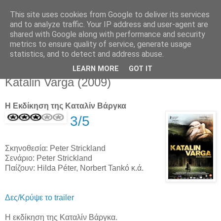
This site uses cookies from Google to deliver its services
Movies For The Masses
and to analyze traffic. Your IP address and user-agent are
shared with Google along with performance and security
metrics to ensure quality of service, generate usage
Challenging common sense since 2004
statistics, and to detect and address abuse.
LEARN MORE
GOT IT
Thursday, February 04, 2010
Katalin Varga (2009)
Η Εκδίκηση της Καταλίν Βάργκα
3/5
Σκηνοθεσία: Peter Strickland
Σενάριο: Peter Strickland
Παίζουν: Hilda Péter, Norbert Tankó κ.ά.
Δες/Κρύψε το trailer
Η εκδίκηση της Καταλίν Βάργκα.