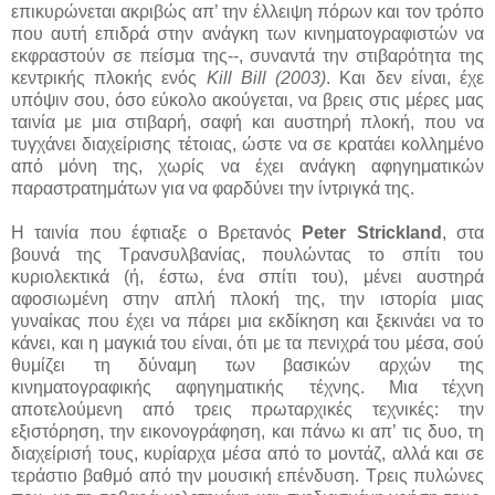
επικυρώνεται ακριβώς απ’ την έλλειψη πόρων και τον τρόπο
που αυτή επιδρά στην ανάγκη των κινηματογραφιστών να
εκφραστούν σε πείσμα της--, συναντά την στιβαρότητα της
κεντρικής πλοκής ενός
Kill Bill (2003)
. Και δεν είναι, έχε
υπόψιν σου, όσο εύκολο ακούγεται, να βρεις στις μέρες μας
ταινία με μια στιβαρή, σαφή και αυστηρή πλοκή, που να
τυγχάνει διαχείρισης τέτοιας, ώστε να σε κρατάει κολλημένο
από μόνη της, χωρίς να έχει ανάγκη αφηγηματικών
παραστρατημάτων για να φαρδύνει την ίντριγκά της.
Η ταινία που έφτιαξε ο Βρετανός
Peter Strickland
, στα
βουνά της Τρανσυλβανίας, πουλώντας το σπίτι του
κυριολεκτικά (ή, έστω, ένα σπίτι του), μένει αυστηρά
αφοσιωμένη στην απλή πλοκή της, την ιστορία μιας
γυναίκας που έχει να πάρει μια εκδίκηση και ξεκινάει να το
κάνει, και η μαγκιά του είναι, ότι με τα πενιχρά του μέσα, σού
θυμίζει τη δύναμη των βασικών αρχών της
κινηματογραφικής αφηγηματικής τέχνης. Μια τέχνη
αποτελούμενη από τρεις πρωταρχικές τεχνικές: την
εξιστόρηση, την εικονογράφηση, και πάνω κι απ’ τις δυο, τη
διαχείρισή τους, κυρίαρχα μέσα από το μοντάζ, αλλά και σε
τεράστιο βαθμό από την μουσική επένδυση. Τρεις πυλώνες