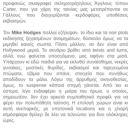
προφανώς σκιαγραφεί σκληροτράχηλους Άγγλους τύπου
Carter, που για χάρη της ταινίας μας μετατρέπονται σε
Γάλλους που διαχειρίζονται κερδοφόρες υποθέσεις
εκβιασμών.
Τον
Mike Hodges
πολλοί εζήλεψαν, το ίδιο και τα noir plots
εκδίκησης ξεχασμένων ανομημάτων, δύσκολο όμως να τα
μιμηθεί κανείς σωστά. Πόσο μάλλον, αν δεν είναι από
Hollywood μεριά. Το σενάριο βρίθει από twists and turns,
αλλά, ενώ φαίνεται υποσχόμενο, μας αφήνει στα μισά.
Υπάρχουν κι εδώ παιδιά για να εκλυθεί συναίσθημα, νεκρές
γυναίκες, μυστικές θυρίδες, εκβιασμοί και ταριχευμένα
πτώματα, τζάμια που σπάνε, στοιχεία που συνήθως
αποδίδουν τα μάλα. Λόγω της άρρυθμης σκηνοθεσίας,
όμως, το suspense κάποια στιγμή χάνεται. Από 'κει κι
ύστερα, λίγο ενδιαφέρει η μοίρα του ήρωα, ο οποίος,
σημειωτέον, δεν έχει αρκετά συμπαθητικό προφίλ για να
φέρει την πολυπόθητη ταύτιση. Η επιλογή χώρων είναι κι
αυτή ανεπαρκής, με υποτονικά locations και η χλιαρή
ατμόσφαιρα θρίλερ δε λέει να τελειώσει για δυο ολόκληρες
ώρες.