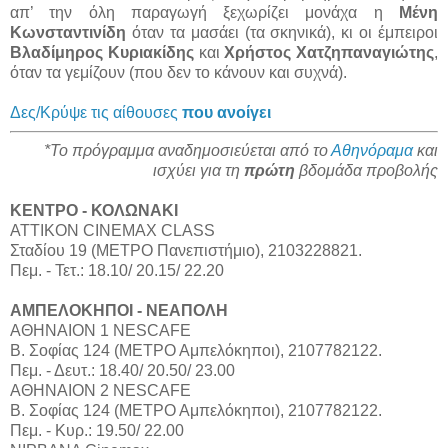
απ’ την όλη παραγωγή ξεχωρίζει μονάχα η
Μένη
Κωνσταντινίδη
όταν τα μασάει (τα σκηνικά), κι οι έμπειροι
Βλαδίμηρος Κυριακίδης
και
Χρήστος Χατζηπαναγιώτης
,
όταν τα γεμίζουν (που δεν το κάνουν και συχνά).
Δες/Κρύψε τις αίθουσες
που ανοίγει
*Το πρόγραμμα αναδημοσιεύεται από το
Αθηνόραμα
και
ισχύει για τη
πρώτη
βδομάδα προβολής
ΚΕΝΤΡΟ - ΚΟΛΩΝΑΚΙ
ΑΤΤΙΚΟΝ CINEMAX CLASS
Σταδίου 19 (ΜΕΤΡΟ Πανεπιστήμιο), 2103228821.
Πεμ. - Τετ.: 18.10/ 20.15/ 22.20
ΑΜΠΕΛΟΚΗΠΟΙ - ΝΕΑΠΟΛΗ
ΑΘΗΝΑΙΟΝ 1 NESCAFE
Β. Σοφίας 124 (ΜΕΤΡΟ Αμπελόκηποι), 2107782122.
Πεμ. - Δευτ.: 18.40/ 20.50/ 23.00
ΑΘΗΝΑΙΟΝ 2 NESCAFE
Β. Σοφίας 124 (ΜΕΤΡΟ Αμπελόκηποι), 2107782122.
Πεμ. - Κυρ.: 19.50/ 22.00