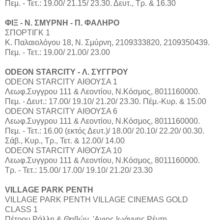
Πεμ. - Τετ.: 19.00/ 21.15/ 23.30. Δευτ., Τρ. & 16.30
ΦΙΞ - Ν. ΣΜΥΡΝΗ - Π. ΦΑΛΗΡΟ
ΣΠΟΡΤΙΓΚ 1
Κ. Παλαιολόγου 18, Ν. Σμύρνη, 2109333820, 2109350439.
Πεμ. - Τετ.: 19.00/ 21.00/ 23.00
ODEON STARCITY - Λ. ΣΥΓΓΡΟΥ
ODEON STARCITY ΑΙΘΟΥΣΑ 1
Λεωφ.Συγγρου 111 & Λεοντίου, Ν.Κόσμος, 8011160000.
Πεμ. - Δευτ.: 17.00/ 19.10/ 21.20/ 23.30. Πέμ.-Κυρ. & 15.00
ODEON STARCITY ΑΙΘΟΥΣΑ 6
Λεωφ.Συγγρου 111 & Λεοντίου, Ν.Κόσμος, 8011160000.
Πεμ. - Τετ.: 16.00 (εκτός Δευτ.)/ 18.00/ 20.10/ 22.20/ 00.30.
Σάβ., Κυρ., Τρ., Τετ. & 12.00/ 14.00
ODEON STARCITY ΑΙΘΟΥΣΑ 10
Λεωφ.Συγγρου 111 & Λεοντίου, Ν.Κόσμος, 8011160000.
Τρ. - Τετ.: 15.00/ 17.00/ 19.10/ 21.20/ 23.30
VILLAGE PARK ΡΕΝΤΗ
VILLAGE PARK ΡΕΝΤΗ VILLAGE CINEMAS GOLD
CLASS 1
Πέτρου Ράλλη & Θηβών, 'Αγιος Ιωάννης Ρέντη,