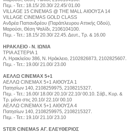
Πεμ. - Τετ.: 18.15/ 20.30/ 22.45/ 01.00
VILLAGE 15 CINEMAS @ THE MALL ΑΙΘΟΥΣΑ 14
VILLAGE CINEMAS GOLD CLASS
Aνδρέα Παπανδρέου (Παράπλευρου Αττικής Οδού),
Μαρούσι, Θέση Ψαλίδι, 2106104100.
Πεμ. - Τετ.: 18.15/ 20.30/ 22.45. Δευτ., Τρ. & 16.00
ΗΡΑΚΛΕΙΟ - Ν. ΙΩΝΙΑ
ΤΡΙΑ ΑΣΤΕΡΙΑ 1
Λ. Ηρακλείου 386, Ν. Ηράκλειο, 2102826873, 2102825607.
Πεμ. - Τετ.: 19.00/ 21.00/ 23.00
ΑΕΛΛΩ CINEMAX 5+1
ΑΕΛΛΩ CINEMAX 5+1 ΑΙΘΟΥΣΑ 1
Πατησίων 140, 2108259975, 2108215327.
Πεμ. - Τετ.: 16.00/ 18.00/ 20.10/ 22.10/ 00.10. Σάβ., Κυρ. &
Τρ. μόνο στις 20.10/ 22.10/ 00.10
ΑΕΛΛΩ CINEMAX 5+1 ΑΙΘΟΥΣΑ 4
Πατησίων 140, 2108259975, 2108215327.
Πεμ. - Τετ.: 19.10/ 21.10/ 23.10
STER CINEMAS ΑΓ. ΕΛΕΥΘΕΡΙΟΣ