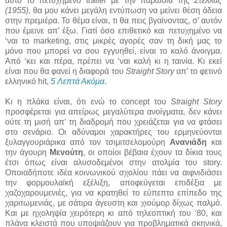
αυτό το πετυχημένο trailer με την παρωδία της
Στέλλας
(1955)
, θα μου κάνει μεγάλη εντύπωση να μείνει θέση άδεια
στην πρεμιέρα. Το θέμα είναι, τι θα πεις βγαίνοντας, σ’ αυτόν
που έμεινε απ’ έξω. Γιατί όσο επιθετικό και πετυχημένο να
‘ναι το marketing, στις μικρές αγορές σαν τη δική μας το
μόνο που μπορεί να σου εγγυηθεί, είναι το καλό άνοιγμα.
Από ‘κει και πέρα, πρέπει να ‘ναι καλή κι η ταινία. Κι εκεί
είναι που θα φανεί η διαφορά του
Straight Story
απ’ το φετινό
ελληνικό hit,
5 Λεπτά Ακόμα
.
Κι η πλάκα είναι, ότι ενώ το concept του
Straight Story
προσφέρεται για απείρως μεγαλύτερα ανοίγματα, δεν κάνει
ούτε τη μισή απ’ τη διαδρομή που χρειάζεται για να φτάσει
στο σενάριο. Οι αδύναμοι χαρακτήρες του ερμηνεύονται
ξυλαγγουριάρικα από τον τσιμιτσελομούρη
Ανανιάδη
και
την άγουρη
Μενούτη
, οι οποίοι βέβαια έχουν τα δίκια τους
έτσι όπως είναι αλυσοδεμένοι στην ατολμία του story.
Οποιαδήποτε ιδέα κοινωνικού σχολίου πάει να αιφνιδιάσει
την φορμουλαϊκή εξέλιξη, αποφεύγεται επιδέξια με
χαζοχαρουμενιές, για να κρατηθεί το εύπεπτο επίπεδο της
χαριτωμενιάς, με σάτιρα άγευστη και χιούμορ δίχως παλμό.
Και με ηχοληψία χειρότερη κι από τηλεοπτική του ‘80, και
πλάνα κλειστά που υποψιάζουν για προβληματικά σκηνικά,