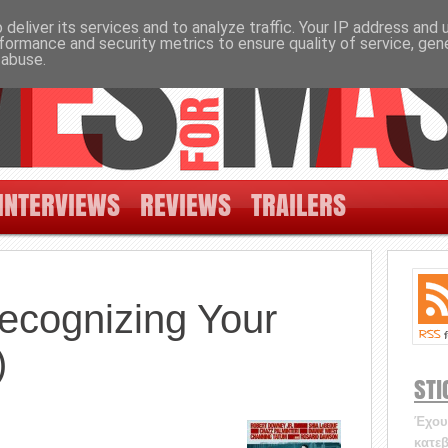
deliver its services and to analyze traffic. Your IP address and
formance and security metrics to ensure quality of service, ge
 abuse.
INTERVIEWS
REVIEWS
TRAILERS
ecognizing Your
)
STI
Έχουν
κατεβ