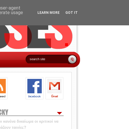
 user-agent
nerate usage
LEARN MORE
GOT IT
CKY
 κανένα δικαίωμα οι κριτικοί να
άζουν ταινίες?