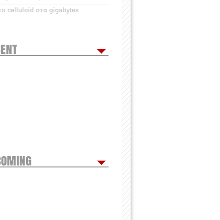
ο celluloid στα gigabytes
ENT
COMING