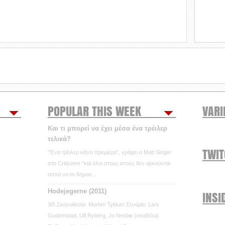
POPULAR THIS WEEK
VARI
Και τι μπορεί να έχει μέσα ένα τρέιλερ
τελικά?
TWI
"Ένα τρέιλερ κάνει πρεμιέρα", γράφει ο Matt Singer
στο Criticwire "και όλοι στους ιστούς δεν αρκούνται
απλά να το δημοσ...
Hodejegerne (2011)
INSI
3/5 Σκηνοθεσία: Morten Tyldum Σενάριο: Lars
Gudemstad, Ulf Ryberg, Jo Nesbø (νουβέλα)