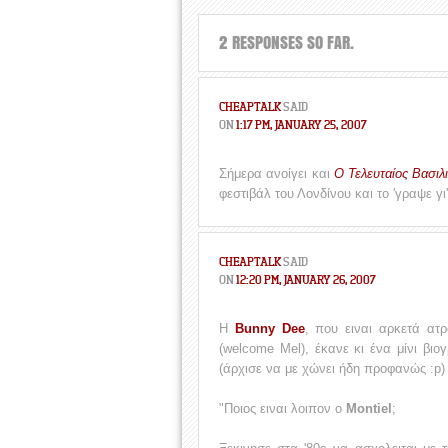
2 RESPONSES SO FAR.
CHEAPTALK
SAID
ON
1:17 PM, JANUARY 25, 2007
Σήμερα ανοίγει και
Ο Τελευταίος Βασιλ
φεστιβάλ του Λονδίνου και το 'γραψε γ
CHEAPTALK
SAID
ON
12:20 PM, JANUARY 26, 2007
H
Bunny Dee
, που ειναι αρκετά ατ
(welcome Mel), έκανε κι ένα μίνι βιο
(άρχισε να με χώνει ήδη προφανώς :p)
"Ποιος ειναι λοιπον o
Montiel
;