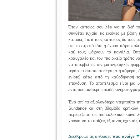
Όταν κάποιος σου λέει για τη ζωή το
συνθέτει τυχαία τις εικόνες με βάση 
κάποιες. Γιατί τους κάποιους δε τους ρ
απ' το στρατό τότε ή έχουν πάρα πολ
και) τους ψάχνουν τα κανάλια. Όπ
κραυγαλέο και τον πιο οικείο τρόπο ν
να υπερβεί τις κινηματογραφικές φόρμ
τεράστια αυτοπεποίθηση στη κάμερα, έ
ενίοτε) κάτω από τη καθοδήγησή του
επένδυση. Το αποτέλεσμα είναι μια υ
εντυπωσιακότερη επειδή κινηματογραφ
Ένα απ' τα αξιολογότερα ντεμπούτα τη
Sundance και στη βδομάδα κριτικών 
περιορίζεται σε πιο εκλεκτικό κοινό 
χρόνια να το παίζεις έξυπνος έχοντάς τ
Δες/Κρύψε τις αίθουσες
που ανοίγει