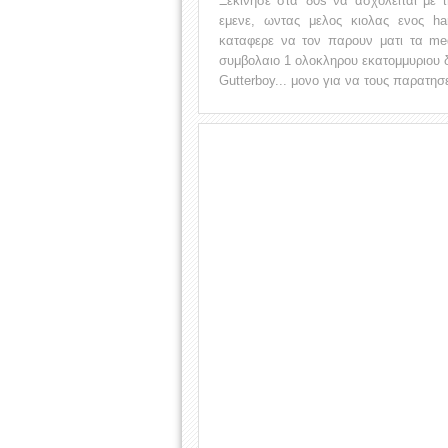
Ξεκινησε στα '80s να ασχολειται με
εμενε, ωντας μελος κιολας ενος ha
καταφερε να τον παρουν ματι τα me
συμβολαιο 1 ολοκληρου εκατομμυριου 
Gutterboy... μονο για να τους παρατησ