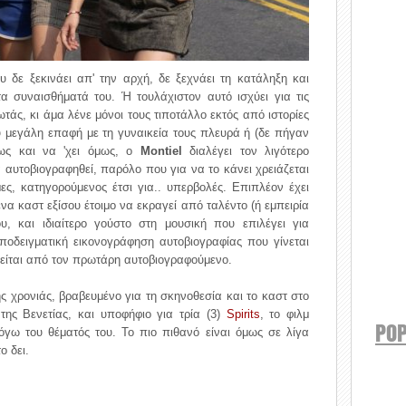
υ δε ξεκινάει απ' την αρχή, δε ξεχνάει τη κατάληξη και
τα συναισθήματά του. Ή τουλάχιστον αυτό ισχύει για τις
ωτάς, κι άμα λένε μόνοι τους τιποτάλλο εκτός από ιστορίες
ύ μεγάλη επαφή με τη γυναικεία τους πλευρά ή (δε πήγαν
ως και να 'χει όμως, ο
Montiel
διαλέγει τον λιγότερο
α αυτοβιογραφηθεί, παρόλο που για να το κάνει χρειάζεται
ες, κατηγορούμενος έτσι για.. υπερβολές. Επιπλέον έχει
να καστ εξίσου έτοιμο να εκραγεί από ταλέντο (ή εμπειρία
, και ιδιαίτερο γούστο στη μουσική που επιλέγει για
ποδειγματική εικονογράφηση αυτοβιογραφίας που γίνεται
είται από τον πρωτάρη αυτοβιογραφούμενο.
ς χρονιάς, βραβευμένο για τη σκηνοθεσία και το καστ στο
της Βενετίας, και υποφήφιο για τρία (3)
Spirits
, το φιλμ
POP
λόγω του θέματός του. Το πιο πιθανό είναι όμως σε λίγα
ο δει.