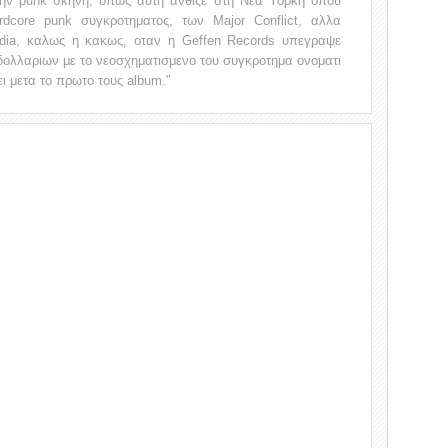
 την punk σκηνη, οπως αυτη ανθιζε στη Νεα Υορκη οπου
rdcore punk συγκροτηματος, των Major Conflict, αλλα
dia, καλως η κακως, οταν η Geffen Records υπεγραψε
δολλαριων με το νεοσχηματισμενο του συγκροτημα ονοματι
ει μετα το πρωτο τους album."