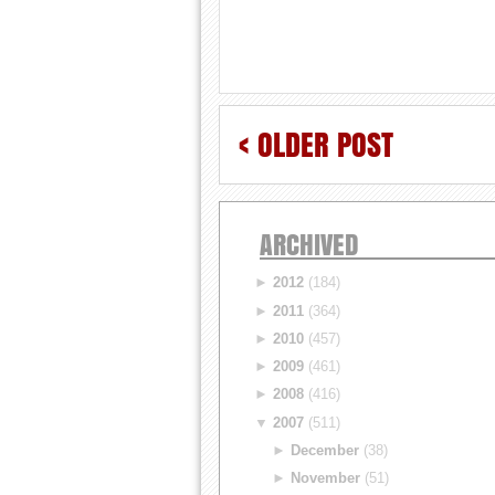
< OLDER POST
ARCHIVED
►
2012
(184)
►
2011
(364)
►
2010
(457)
►
2009
(461)
►
2008
(416)
▼
2007
(511)
►
December
(38)
►
November
(51)