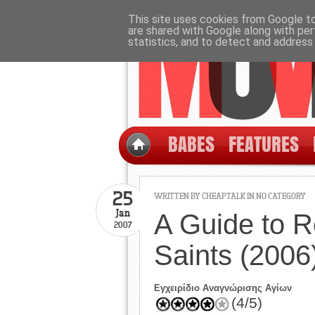
This site uses cookies from Google to 
are shared with Google along with per
statistics, and to detect and address
BABES
FEATURES
25
WRITTEN BY CHEAPTALK IN NO CATEGORY
Jan
A Guide to R
2007
Saints (2006
Εγχειρίδιο Αναγνώρισης Αγίων
(4/5)