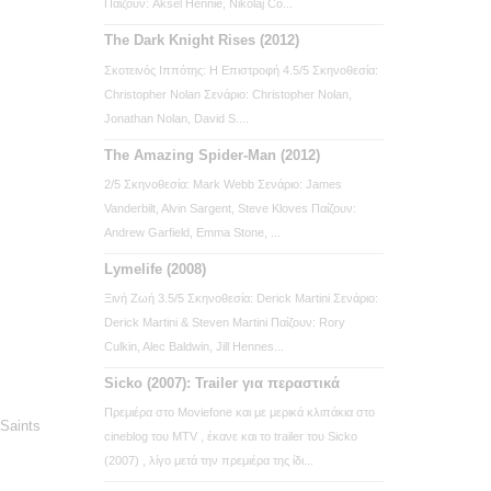
Παίζουν: Aksel Hennie, Nikolaj Co...
The Dark Knight Rises (2012)
Σκοτεινός Ιππότης: Η Επιστροφή 4.5/5 Σκηνοθεσία:
Christopher Nolan Σενάριο: Christopher Nolan,
Jonathan Nolan, David S....
The Amazing Spider-Man (2012)
2/5 Σκηνοθεσία: Mark Webb Σενάριο: James
Vanderbilt, Alvin Sargent, Steve Kloves Παίζουν:
Andrew Garfield, Emma Stone, ...
Lymelife (2008)
Ξινή Ζωή 3.5/5 Σκηνοθεσία: Derick Martini Σενάριο:
Derick Martini & Steven Martini Παίζουν: Rory
Culkin, Alec Baldwin, Jill Hennes...
Sicko (2007): Trailer για περαστικά
Πρεμιέρα στο Moviefone και με μερικά κλιπάκια στο
 Saints
cineblog του MTV , έκανε και το trailer του Sicko
(2007) , λίγο μετά την πρεμιέρα της ίδι...