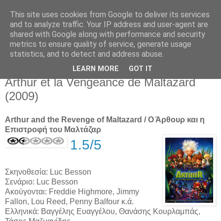
This site uses cookies from Google to deliver its services
Movies For The Masses
and to analyze traffic. Your IP address and user-agent are
shared with Google along with performance and security
metrics to ensure quality of service, generate usage
Challenging common sense since 2004
statistics, and to detect and address abuse.
LEARN MORE
GOT IT
Thursday, December 03, 2009
Arthur et la Vengeance de Maltazard
(2009)
Arthur and the Revenge of Maltazard / Ο Άρθουρ και η
Επιστροφή του Μαλτάζαρ
1.5/5
Σκηνοθεσία: Luc Besson
Σενάριο: Luc Besson
Ακούγονται: Freddie Highmore, Jimmy
Fallon, Lou Reed, Penny Balfour κ.ά.
Ελληνικά: Βαγγέλης Ευαγγέλου, Θανάσης Κουρλαμπάς,