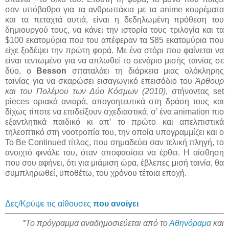
σαν υπόβαθρο για τα ανθρωπάκια με τα anime κουρέματα
και τα πεταχτά αυτιά, είναι η δεδηλωμένη πρόθεση του
δημιουργού τους, να κάνει την ιστορία τους τριλογία και τα
$100 εκατομύρια που του απέφεραν τα $85 εκατομύρια που
είχε ξοδέψει την πρώτη φορά. Με ένα στόρι που φαίνεται να
είναι τεντωμένο για να απλωθεί το σενάριο μισής ταινίας σε
δύο, ο
Besson
σπαταλάει τη διάρκεια μιας ολόκληρης
ταινίας για να σκαρώσει εισαγωγικό επεισόδιο του
Άρθουρ
και του Πολέμου των Δύο Κόσμων (2010)
, στήνοντας set
pieces οριακά ανιαρά, απογοητευτικά στη δράση τους και
δίχως τίποτε να επιδείξουν σχεδιαστικά, σ’ ένα animation πιο
εξαντλητικά παιδικό κι απ’ το πρώτο και απελπιστικά
τηλεοπτικό στη νοοτροπία του, την οποία υπογραμμίζει και ο
To Be Continued τίτλος, που σημαδεύει σαν τελική πληγή, το
ανοιχτό φινάλε του, όταν αποφασίσει να έρθει. Η αίσθηση
που σου αφήνει, ότι για μιάμιση ώρα, έβλεπες μισή ταινία, θα
συμπληρωθεί, υποθέτω, του χρόνου τέτοια εποχή.
Δες/Κρύψε τις αίθουσες
που ανοίγει
*Το πρόγραμμα αναδημοσιεύεται από το
Αθηνόραμα
και