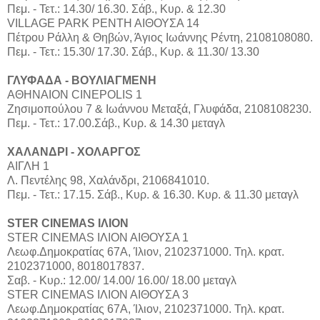
Πεμ. - Τετ.: 14.30/ 16.30. Σάβ., Κυρ. & 12.30
VILLAGE PARK ΡΕΝΤΗ ΑΙΘΟΥΣΑ 14
Πέτρου Ράλλη & Θηβών, Άγιος Ιωάννης Ρέντη, 2108108080.
Πεμ. - Τετ.: 15.30/ 17.30. Σάβ., Κυρ. & 11.30/ 13.30
ΓΛΥΦΑΔΑ - ΒΟΥΛΙΑΓΜΕΝΗ
ΑΘΗΝΑΙΟΝ CINEPOLIS 1
Ζησιμοπούλου 7 & Ιωάννου Μεταξά, Γλυφάδα, 2108108230.
Πεμ. - Τετ.: 17.00.Σάβ., Κυρ. & 14.30 μεταγλ
ΧΑΛΑΝΔΡΙ - ΧΟΛΑΡΓΟΣ
ΑΙΓΛΗ 1
Λ. Πεντέλης 98, Χαλάνδρι, 2106841010.
Πεμ. - Τετ.: 17.15. Σάβ., Κυρ. & 16.30. Κυρ. & 11.30 μεταγλ
STER CINEMAS ΙΛΙΟΝ
STER CINEMAS ΙΛΙΟΝ ΑΙΘΟΥΣΑ 1
Λεωφ.Δημοκρατίας 67Α, Ίλιον, 2102371000. Τηλ. κρατ.
2102371000, 8018017837.
Σαβ. - Κυρ.: 12.00/ 14.00/ 16.00/ 18.00 μεταγλ
STER CINEMAS ΙΛΙΟΝ ΑΙΘΟΥΣΑ 3
Λεωφ.Δημοκρατίας 67Α, Ίλιον, 2102371000. Τηλ. κρατ.