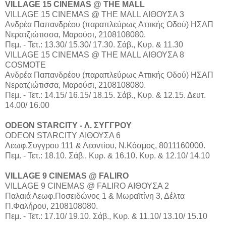
VILLAGE 15 CINEMAS @ THE MALL
VILLAGE 15 CINEMAS @ THE MALL ΑΙΘΟΥΣΑ 3
Aνδρέα Παπανδρέου (παραπλεύρως Αττικής Οδού) ΗΣΑΠ
Νερατζιώτισσα, Μαρούσι, 2108108080.
Πεμ. - Τετ.: 13.30/ 15.30/ 17.30. Σάβ., Κυρ. & 11.30
VILLAGE 15 CINEMAS @ THE MALL ΑΙΘΟΥΣΑ 8
COSMOTE
Aνδρέα Παπανδρέου (παραπλεύρως Αττικής Οδού) ΗΣΑΠ
Νερατζιώτισσα, Μαρούσι, 2108108080.
Πεμ. - Τετ.: 14.15/ 16.15/ 18.15. Σάβ., Κυρ. & 12.15. Δευτ.
14.00/ 16.00
ODEON STARCITY - Λ. ΣΥΓΓΡΟΥ
ODEON STARCITY ΑΙΘΟΥΣΑ 6
Λεωφ.Συγγρου 111 & Λεοντίου, Ν.Κόσμος, 8011160000.
Πεμ. - Τετ.: 18.10. Σάβ., Κυρ. & 16.10. Κυρ. & 12.10/ 14.10
VILLAGE 9 CINEMAS @ FALIRO
VILLAGE 9 CINEMAS @ FALIRO ΑΙΘΟΥΣΑ 2
Παλαιά Λεωφ.Ποσειδώνος 1 & Μωραϊτίνη 3, Δέλτα
Π.Φαλήρου, 2108108080.
Πεμ. - Τετ.: 17.10/ 19.10. Σάβ., Κυρ. & 11.10/ 13.10/ 15.10