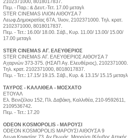
2102371000, 8018017837.
Πεμ. - Παρ.: & Δευτ.-Τετ. 17.00 μεταγλ
STER CINEMAS ΙΛΙΟΝ ΑΙΘΟΥΣΑ 7
Λεωφ.Δημοκρατίας 67Α, Ίλιον, 2102371000. Τηλ. κρατ.
2102371000, 8018017837.
Πεμ. - Τετ.: 16.00/ 18.00. Σάβ., Κυρ. 11.00/ 13.00/ 15.00/
17.00 μεταγλ
STER CINEMAS ΑΓ. ΕΛΕΥΘΕΡΙΟΣ
STER CINEMAS ΑΓ. ΕΛΕΥΘΕΡΙΟΣ ΑΙΘΟΥΣΑ 7
Αχαρνών 373-375. (ΗΣΑΠ Αγ. Ελευθέριος), 2102371000.
Τηλ. κρατ. 2102371000, 8018017837.
Πεμ. - Τετ.: 17.15/ 19.15. Σάβ., Κυρ. & 13.15/ 15.15 μεταγλ
ΤΑΥΡΟΣ - ΚΑΛΛΙΘΕΑ - ΜΟΣΧΑΤΟ
ΕΤΟΥΑΛ
Ελ. Βενιζέλου 152, Πλ. Δαβάκη, Καλλιθέα, 210-9592611,
2109536742.
Πεμ. - Τετ.: 17.20
ODEON KOSMOPOLIS - ΜΑΡΟΥΣΙ
ODEON KOSMOPOLIS ΜΑΡΟΥΣΙ ΑΙΘΟΥΣΑ 9
Λεωφ.Κηφισίας 73, Αγ.Θωμάς, Μαρούσι (Κόμβος Αττικής