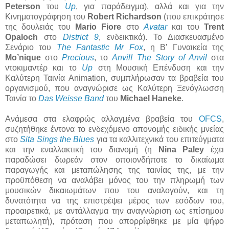
Peterson
του
Up
, για παράδειγμα), αλλά και για την
Κινηματογράφηση του
Robert Richardson
(που επικράτησε
της δουλειάς του
Mario Fiore
στο
Avatar
και του
Trent
Opaloch
στο
District 9
, ενδεικτικά). Το Διασκευασμένο
Σενάριο του
The Fantastic Mr Fox
, η Β’ Γυναικεία της
Mo’nique
στο
Precious
, το
Anvil! The Story of Anvil
στα
ντοκιμαντέρ και το
Up
στη Μουσική Επένδυση και την
Καλύτερη Ταινία Animation, συμπλήρωσαν τα βραβεία του
οργανισμού, που αναγνώρισε ως Καλύτερη Ξενόγλωσση
Ταινία το
Das Weisse Band
του
Michael Haneke
.
Ανάμεσα στα ελαφρώς αλλαγμένα βραβεία του
OFCS
,
συζητήθηκε έντονα το ενδεχόμενο απονομής ειδικής μνείας
στο
Sita Sings the Blues
για τα καλλιτεχνικά του επιτεύγματα
και την εναλλακτική του διανομή (η
Nina Paley
έχει
παραδώσει δωρεάν στον οποιονδήποτε το δικαίωμα
παραγωγής και μεταπώλησης της ταινίας της, με την
προϋπόθεση να αναλάβει μόνος του την πληρωμή των
μουσικών δικαιωμάτων που του αναλογούν, και τη
δυνατότητα να της επιστρέψει μέρος των εσόδων του,
προαιρετικά, με αντάλλαγμα την αναγνώριση ως επίσημου
μεταπωλητή), πρόταση που απορρίφθηκε με μία ψήφο