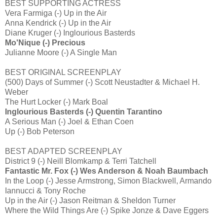
BEST SUPPORTING ACTRESS
Vera Farmiga (-) Up in the Air
Anna Kendrick (-) Up in the Air
Diane Kruger (-) Inglourious Basterds
Mo'Nique (-) Precious
Julianne Moore (-) A Single Man
BEST ORIGINAL SCREENPLAY
(500) Days of Summer (-) Scott Neustadter & Michael H.
Weber
The Hurt Locker (-) Mark Boal
Inglourious Basterds (-) Quentin Tarantino
A Serious Man (-) Joel & Ethan Coen
Up (-) Bob Peterson
BEST ADAPTED SCREENPLAY
District 9 (-) Neill Blomkamp & Terri Tatchell
Fantastic Mr. Fox (-) Wes Anderson & Noah Baumbach
In the Loop (-) Jesse Armstrong, Simon Blackwell, Armando
Iannucci & Tony Roche
Up in the Air (-) Jason Reitman & Sheldon Turner
Where the Wild Things Are (-) Spike Jonze & Dave Eggers