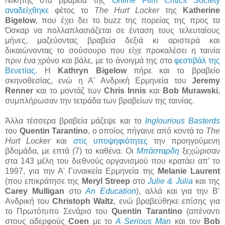
Νικητής στα βραβεία της
Online Film Critics Society
αναδείχθηκε
φέτος το
The Hurt Locker
της
Katherine
Bigelow
, που έχει δει το buzz της πορείας της προς τα
Όσκαρ να πολλαπλασιάζεται σε ένταση τους τελευταίους
μήνες, μαζεύοντας βραβεία δεξιά κι αριστερά και
δικαιώνοντας το σούσουρο που είχε προκαλέσει η ταινία
πριν ένα χρόνο και βάλε, με το άνοιγμά της στο
φεστιβάλ της
Βενετίας
. Η
Kathryn Bigelow
πήρε και το βραβείο
σκηνοθεσίας, ενώ η Α' Ανδρική Ερμηνεία του
Jeremy
Renner
και το μοντάζ των
Chris Innis
και
Bob Murawski
,
συμπλήρωσαν την τετράδα των βραβείων της ταινίας.
Άλλα τέσσερα βραβεία μάζεψε και το
Inglourious Basterds
του
Quentin Tarantino
, ο οποίος πήγαινε από κοντά το
The
Hurt Locker
και
στις υποψηφιότητες
την προηγούμενη
βδομάδα, με επτά (7) το καθένα. Οι
Μπάσταρδη
ξεχώρισαν
στα 143 μέλη του διεθνούς οργανισμού που κρατάει απ’ το
1997, για την Α' Γυναικεία Ερμηνεία της
Melanie Laurent
(που επικράτησε της
Meryl Streep
στο
Julie & Julia
και της
Carey Mulligan
στο
An Education
), αλλά και για την Β’
Ανδρική του
Christoph Waltz
, ενώ βραβεύθηκε επίσης για
το Πρωτότυπο Σενάριο του
Quentin Tarantino
(απέναντι
στους αδερφούς
Coen
με το
A Serious Man
και τον
Bob