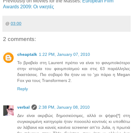
Previously on Movies for the Masses:
European Film
Awards 2009: Οι νικητές
@
03:00
2 comments:
cheaptalk
1:22 PM, January 07, 2010
Το βραβείο στη Laurent πρέπει να είναι το φανμποϊκότερο
στην ιστορία του φανμποϊσμού και στις 63 παράλληλες
διαστάσεις. Πιο σοβαρό θα ήταν να το 'χει πάρει η Megan
Fox για τους Transformers 2.
Reply
verbal
2:38 PM, January 08, 2010
Δεν είναι ακριβώς δημοσιεύσιμες, αλλά οι ψήφοι[*] στη
συγκεκριμένη κατηγορία ήταν ποοοολύ κοντινές κι υποθέτω
αν λάβαινε και κανείς κανένα screener απ'το Julia, η πρωτιά