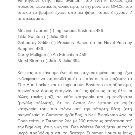
θα πήγαινε στην Tilda Swinton, που έτσι κι αλλιώς έχει
πολλούς φανατικούς γενικότερα, κι όχι μόνο στο OFCS, του
οποίου το βραβείο έχασε από μια ψήφο, όπως δείχνουν τ'
αποτελέσματα:
Mélanie Laurent (-) Inglourious Basterds 496
Tilda Swinton (-) Julia 493
Gabourey Sidibe (-) Precious: Based on the Novel Push by
Sapphire 486
Carey Mulligan (-) An Education 459
Meryl Streep (-) Julie & Julia 394
Και μιας και κάνουμε ένα τέτοιο συγκρατημένο outing, έχει
ενδιαφέρον να σημειωθεί κι ότι οι πόντοι που μάζευαν το
The Hurt Locker και το Inglourious Basterds στο άθροισμα,
περνούσαν όσους έπαιρναν απ' τις ψήφους τους όλες οι
άλλες ταινίες μαζί, σε κάθε κατηγορία που εμφανίζονταν
(μεγάλη πόλωση), ότι το Avatar δεν έφτασε σε καμία
κατηγορία του, πιο πάνω απ' την τέταρτη θέση (στη
σκηνοθεσία, ο Cameron ήρθε 5ος, ο Neill Blomkamp 4ος, οι
Coen τρίτοι, o Tarantino 2ος με 200 πόντους απόσταση απ'
την Bigelow), ότι η νίκη του Das Weisse Band ήταν με πολύ
μικρό προβάδισμα απ' το δεύτερο Summer Hours κι ίσως