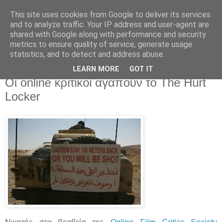
This site uses cookies from Google to deliver its services
Movies For The Masses
and to analyze traffic. Your IP address and user-agent are
shared with Google along with performance and security
metrics to ensure quality of service, generate usage
Challenging common sense since 2004
statistics, and to detect and address abuse.
LEARN MORE
GOT IT
Thursday, January 07, 2010
Οι online κριτικοί αγαπούν το The Hurt
Locker