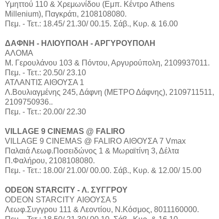
Υμηττού 110 & Χρεμωνίδου (Εμπ. Κέντρο Athens
Millenium), Παγκράτι, 2108108080.
Πεμ. - Τετ.: 18.45/ 21.30/ 00.15. Σάβ., Κυρ. & 16.00
ΔΑΦΝΗ - ΗΛΙΟΥΠΟΛΗ - ΑΡΓΥΡΟΥΠΟΛΗ
ΑΛΟΜΑ
Μ. Γερουλάνου 103 & Πόντου, Αργυρούπολη, 2109937011.
Πεμ. - Τετ.: 20.50/ 23.10
ΑΤΛΑΝΤΙΣ ΑΙΘΟΥΣΑ 1
Λ.Βουλιαγμένης 245, Δάφνη (ΜΕΤΡΟ Δάφνης), 2109711511,
2109750936..
Πεμ. - Τετ.: 20.00/ 22.30
VILLAGE 9 CINEMAS @ FALIRO
VILLAGE 9 CINEMAS @ FALIRO ΑΙΘΟΥΣΑ 7 Vmax
Παλαιά Λεωφ.Ποσειδώνος 1 & Μωραϊτίνη 3, Δέλτα
Π.Φαλήρου, 2108108080.
Πεμ. - Τετ.: 18.00/ 21.00/ 00.00. Σάβ., Κυρ. & 12.00/ 15.00
ODEON STARCITY - Λ. ΣΥΓΓΡΟΥ
ODEON STARCITY ΑΙΘΟΥΣΑ 5
Λεωφ.Συγγρου 111 & Λεοντίου, Ν.Κόσμος, 8011160000.