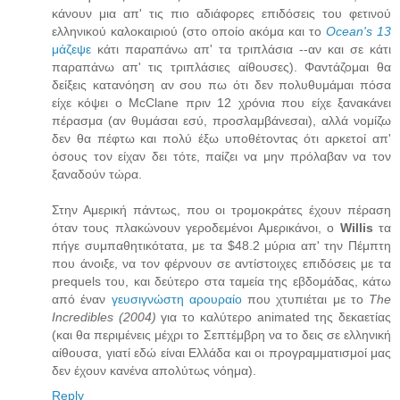
κάνουν μια απ' τις πιο αδιάφορες επιδόσεις του φετινού
ελληνικού καλοκαιριού (στο οποίο ακόμα και το
Ocean's 13
μάζεψε
κάτι παραπάνω απ' τα τριπλάσια --αν και σε κάτι
παραπάνω απ' τις τριπλάσιες αίθουσες). Φαντάζομαι θα
δείξεις κατανόηση αν σου πω ότι δεν πολυθυμάμαι πόσα
είχε κόψει ο McClane πριν 12 χρόνια που είχε ξανακάνει
πέρασμα (αν θυμάσαι εσύ, προσλαμβάνεσαι), αλλά νομίζω
δεν θα πέφτω και πολύ έξω υποθέτοντας ότι αρκετοί απ'
όσους τον είχαν δει τότε, παίζει να μην πρόλαβαν να τον
ξαναδούν τώρα.
Στην Αμερική πάντως, που οι τρομοκράτες έχουν πέραση
όταν τους πλακώνουν γεροδεμένοι Αμερικάνοι, ο
Willis
τα
πήγε συμπαθητικότατα, με τα $48.2 μύρια απ' την Πέμπτη
που άνοιξε, να τον φέρνουν σε αντίστοιχες επιδόσεις με τα
prequels του, και δεύτερο στα ταμεία της εβδομάδας, κάτω
από έναν
γευσιγνώστη αρουραίο
που χτυπιέται με το
Τhe
Incredibles (2004)
για το καλύτερο animated της δεκαετίας
(και θα περιμένεις μέχρι το Σεπτέμβρη να το δεις σε ελληνική
αίθουσα, γιατί εδώ είναι Ελλάδα και οι προγραμματισμοί μας
δεν έχουν κανένα απολύτως νόημα).
Reply