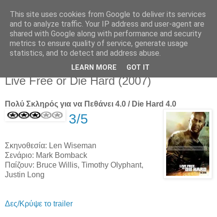
This site uses cookies from Google to deliver its services
Movies For The Masses
and to analyze traffic. Your IP address and user-agent are
shared with Google along with performance and security
metrics to ensure quality of service, generate usage
Challenging common sense since 2004
statistics, and to detect and address abuse.
LEARN MORE
GOT IT
Thursday, June 28, 2007
Live Free or Die Hard (2007)
Πολύ Σκληρός για να Πεθάνει 4.0 / Die Hard 4.0
3/5
Σκηνοθεσία: Len Wiseman
Σενάριο: Mark Bomback
Παίζουν: Bruce Willis, Timothy Olyphant,
Justin Long
Δες/Κρύψε το trailer