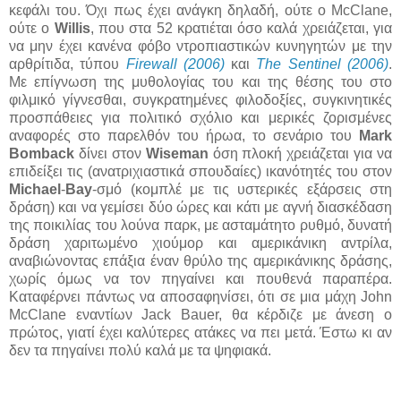
κεφάλι του. Όχι πως έχει ανάγκη δηλαδή, ούτε ο McClane,
ούτε ο
Willis
, που στα 52 κρατιέται όσο καλά χρειάζεται, για
να μην έχει κανένα φόβο ντροπιαστικών κυνηγητών με την
αρθρίτιδα, τύπου
Firewall (2006)
και
The Sentinel (2006)
.
Με επίγνωση της μυθολογίας του και της θέσης του στο
φιλμικό γίγνεσθαι, συγκρατημένες φιλοδοξίες, συγκινητικές
προσπάθειες για πολιτικό σχόλιο και μερικές ζορισμένες
αναφορές στο παρελθόν του ήρωα, το σενάριο του
Mark
Bomback
δίνει στον
Wiseman
όση πλοκή χρειάζεται για να
επιδείξει τις (ανατριχιαστικά σπουδαίες) ικανότητές του στον
Michael
-
Bay
-σμό (κομπλέ με τις υστερικές εξάρσεις στη
δράση) και να γεμίσει δύο ώρες και κάτι με αγνή διασκέδαση
της ποικιλίας του λούνα παρκ, με ασταμάτητο ρυθμό, δυνατή
δράση χαριτωμένο χιούμορ και αμερικάνικη αντρίλα,
αναβιώνοντας επάξια έναν θρύλο της αμερικάνικης δράσης,
χωρίς όμως να τον πηγαίνει και πουθενά παραπέρα.
Καταφέρνει πάντως να αποσαφηνίσει, ότι σε μια μάχη John
McClane εναντίων Jack Bauer, θα κέρδιζε με άνεση ο
πρώτος, γιατί έχει καλύτερες ατάκες να πει μετά. Έστω κι αν
δεν τα πηγαίνει πολύ καλά με τα ψηφιακά.