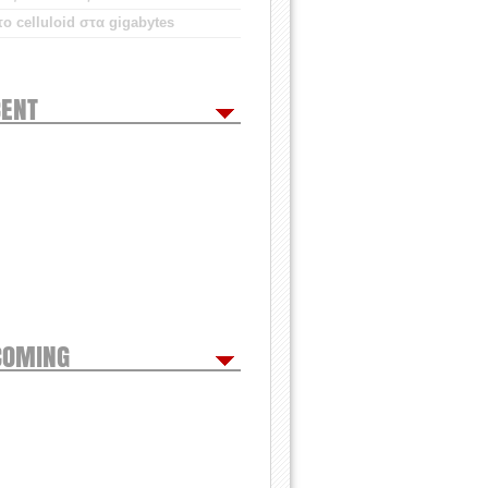
ο celluloid στα gigabytes
ENT
COMING