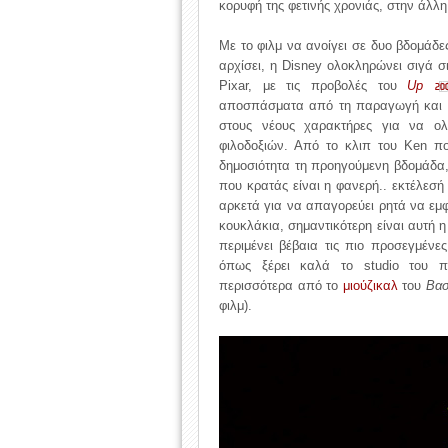
κορυφή της φετινής χρονιάς, στην άλλη
Με το φιλμ να ανοίγει σε δυο βδομάδ
αρχίσει, η Disney ολοκληρώνει σιγά σ
Pixar, με τις προβολές του
Up
20
αποσπάσματα από τη παραγωγή και σ
στους νέους χαρακτήρες για να ολ
φιλοδοξιών. Από το κλιπ του Ken πο
δημοσιότητα τη προηγούμενη βδομάδα, 
που κρατάς είναι η φανερή.. εκτέλεσή
αρκετά για να απαγορεύει ρητά να εμ
κουκλάκια, σημαντικότερη είναι αυτή 
περιμένει βέβαια τις πιο προσεγμένες
όπως ξέρει καλά το studio του π
περισσότερα από το
μιούζικαλ
του
Βασ
φιλμ).