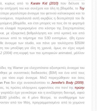
σμό, κυρίως από το
Karate Kid (2010)
που διέλυσε το
ην απήχησή του και συνέχισε και όλη τη βδομάδα, το
Toy
εύτερο μεγαλύτερο άνοιγμα του φετινού καλοκαιριού και το
ινούμενο, παρολαυτά αυτή ακριβώς η δευτερότητά του δε
γούμενη βδομάδα, και έτσι μπορείς να πεις ότι τα φορτηγά
ίναι ελαφρά περιορισμένα στο κάστρο της Σταχτομπούτας
xar, με εξαιρετική βαθμολόγηση και από κριτική και από
όκκινων από το τσίμπημα πια S3D εισιτηρίων, ήδη έχουν
θε άνοιγμα των studio, και πάνε για τουλάχιστο $350M
ση του μποξόφη για όλη τη χρονιά, όμως αν είχες καμιά
2 (2004)
στη κορφή των πιο εμπορικών animated, μάλλον
πίδες της Warner για ελαχιστότατα αξιοπρεπές άνοιγμα του
θηκε με συνοπτικές διαδικασίες ($5M) και ένα από τους
η για τόσο ευρύ άνοιγμα. Μαζί παραχώθηκαν και όσες
an Fox
δεν είχε ανασκολοπίσει το
Jennifer's Body (2009)
,
ας, τις πρώτες ολόγυμνες εμφανίσεις στο πανί της
πρώην
 γιορτάζει έχει γενικότερα και η ανεξάρτητη διανομή, αφού
$180 χιλιάδες σε 4 μόνο θέατρα, το αναθάρρημα των
ονταν από τον Μάη, προγραμματισμένα από το χειμώνα