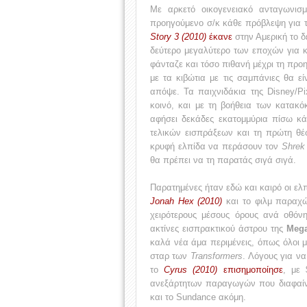
Με αρκετό οικογενειακό ανταγωνι
προηγούμενο σ/κ κάθε πρόβλεψη για τ
Story 3 (2010)
έκανε
στην Αμερική το δ
δεύτερο μεγαλύτερο των εποχών για κ
φάνταζε και τόσο πιθανή μέχρι τη προη
με τα κιβώτια με τις σαμπάνιες θα ε
απόψε. Τα παιχνιδάκια της Disney/Pi
κοινό, και με τη βοήθεια των κατακ
αφήσει δεκάδες εκατομμύρια πίσω κά
τελικών εισπράξεων και τη πρώτη θέ
κρυφή ελπίδα να περάσουν τον
Shrek 
θα πρέπει να τη παρατάς σιγά σιγά.
Παρατημένες ήταν εδώ και καιρό οι ελ
Jonah Hex (2010)
και το φιλμ παραχώ
χειρότερους μέσους όρους ανά οθόν
ακτίνες εισπρακτικού άστρου της
Meg
καλά νέα άμα περιμένεις, όπως όλοι μ
σταρ των
Transformers
. Λόγους για να
το
Cyrus (2010)
επισημοποίησε
, με 
ανεξάρτητων παραγωγών που διαφαίν
και το Sundance ακόμη.