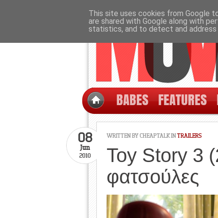
This site uses cookies from Google to 
are shared with Google along with per
statistics, and to detect and address
BABES
FEATURES
08
WRITTEN BY CHEAPTALK IN
TRAILERS
Jun
Toy Story 3 (
2010
φατσούλες