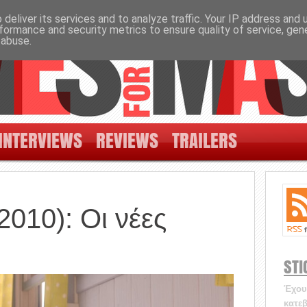
deliver its services and to analyze traffic. Your IP address and
formance and security metrics to ensure quality of service, ge
 abuse.
INTERVIEWS
REVIEWS
TRAILERS
2010): Οι νέες
STI
Έχουν
κατεβ