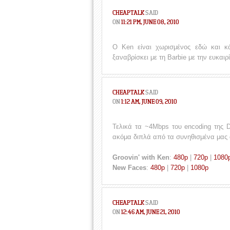
CHEAPTALK
SAID
ON
11:21 PM, JUNE 08, 2010
O Ken είναι χωρισμένος εδώ και κ
ξαναβρίσκει με τη Barbie με την ευκαιρ
CHEAPTALK
SAID
ON
1:12 AM, JUNE 09, 2010
Τελικά τα ~4Mbps του encoding της 
ακόμα διπλά από τα συνηθισμένα μας 
Groovin' with Ken
:
480p
|
720p
|
1080
New Faces
:
480p
|
720p
|
1080p
CHEAPTALK
SAID
ON
12:46 AM, JUNE 21, 2010