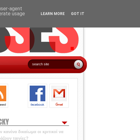
 user-agent
nerate usage
LEARN MORE
GOT IT
CKY
 κανένα δικαίωμα οι κριτικοί να
άζουν ταινίες?