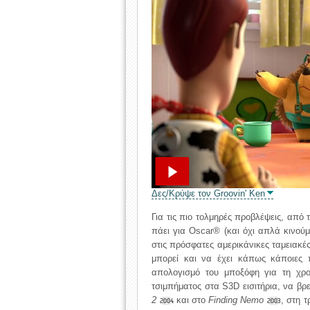
Δες/Κρύψε τον Groovin' Ken
Για τις πιο τολμηρές προβλέψεις, από 
πάει για Oscar® (και όχι απλά κινούμ
στις πρόσφατες αμερικάνικες ταμειακές
μπορεί και να έχει κάπως κάποιες π
απολογισμό του μποξόφη για τη χρον
τσιμπήματος στα S3D εισιτήρια, να β
2
και στο
Finding Nemo
, στη 
2004
2003