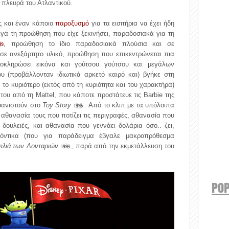
 πλευρά του Ατλαντικού.
ες και έναν κάποιο
παροξυσμό
για τα εισιτήρια να έχει ήδη
ιγά τη προώθηση που είχε ξεκινήσει, παραδοσιακά για τη
, προώθηση το ίδιο παραδοσιακά πλούσια και σε
09
ε ανεξάρτητο υλικό, προώθηση που επικεντρώνεται πια
οκληρώσει εικόνα και γούτσου γούτσου και μεγάλων
υ (προβάλλονταν ιδιωτικά αρκετό καιρό και) βγήκε στη
το κυριότερο (εκτός από τη κυριότητα και του χαρακτήρα)
 του από τη Mattel, που κάποτε προστάτευε τις Barbie της
φανιστούν στο
Toy Story
. Από το κλιπ με τα υπόλοιπα
1995
η αθανασία τους που ποτίζει τις περιγραφές, αθανασία που
 δουλειές, και αθανασία που γεννάει δολάρια όσο.. ζει,
όντικα (που για παράδειγμα έβγαλε μακροπρόθεσμα
ιλιά των Λονταριών
, παρά από την εκμετάλλευση του
1994
POP