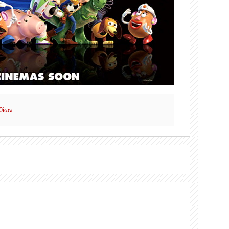
ιθίων