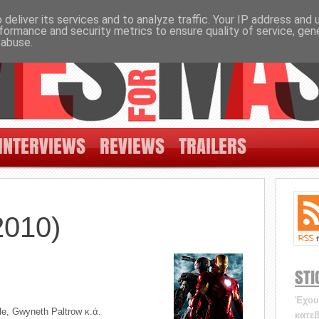
deliver its services and to analyze traffic. Your IP address and
formance and security metrics to ensure quality of service, ge
 abuse.
INTERVIEWS
REVIEWS
TRAILERS
2010)
STI
Έχουν
e, Gwyneth Paltrow κ.ά.
κατεβ