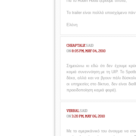
Για το Robin Hood ξέρουμε τίποτα;
Το trailer είναι πολλά υποσχόμενο πάν
Ελένη
CHEAPTALK
SAID
ON
8:05 PM, MAY 04, 2010
Σημειώνω κι εδώ ότι δεν έχουμε κρύ
καμιά συνεννόηση με τη UIP. Το Spotb
δέκα, αλλά και να βγουν πάλι δύσκολα
οι υπηρεσίες στο δίκτυο, δεν είναι δι
προειδοποίηση καμιά φορά).
VERBAL
SAID
ON
3:20 PM, MAY 06, 2010
Με το αμερικάνικό του άνοιγμα να ετοι