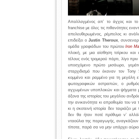
Απαλλαγμένος απ’ το άγχος και το
franchise με όλες τις πιθανότητες εναν
απελευθερωμένος, ρέμπελος κι ανάλα
επιδείξει ο
Justin Theroux
, συνσεναρ
ομάδα γραφιάδων του πρώτου
Iron M
πλοκή, με μια αίσθηση τσίρκου και 
τέλους ενός τρομερού πάρτι, λίγο πρι
υποσχόμενο πρώτο μισάωρο, γεμάτο
σταρχιδισμό που έκαναν τον Tony 
κομμένο και ραμμένο για τη μεγάλη
φωτογραφικών αστραπών, ο ρυθμός 
αγχωμένων υποπλοκών και ψήγματα μι
άξονα της ιστορίας του μεγάλου ανδρός
την ανικανότητα κι απροθυμία του να τ
κι η σκοτεινή ιστορία δεν ταιριάζει μ
δεν θα ήταν ποτέ πρόθυμο ν’ αλλάξ
νταούλια της παραγωγής, αναγκάζουν 
τίποτα, παρά σα να μην υπάρχει αύριο