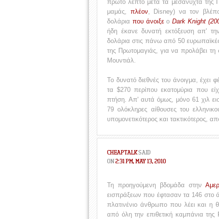
πρώτο λεπτό μετά τα μεσάνυχτα της Πέ
μαμάς,
πλέον
, Disney) να τον βλέπ
δολάρια
που άνοιξε
ο
Dark Knight (20
ήδη έκανε δυνατή εκτόξευση απ' τη
δολάρια στις πάνω από 50 ευρωπαϊκές
της Πρωτομαγιάς, για να προλάβει τη 
Μουντιάλ.
Το δυνατό διεθνές του άνοιγμα, έχει 
τα $270 περίπου εκατομύρια που είχ
πτήση. Απ' αυτά όμως, μόνο 61 χιλ ει
79 ολόκληρες αίθουσες του ελληνικο
υπομονετικότερος και τακτικότερος, απ
CHEAPTALK
SAID
ON
2:31 PM, MAY 13, 2010
Τη προηγούμενη βδομάδα στην
Αμερ
εισπράξεων που έφτασαν τα 146 στο ά
πλατινένιο άνθρωπο που λέει και η 
από όλη την επιθετική καμπάνια της