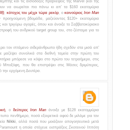
μπτης και τις αισιόδοξες προβλέψεις της Marvel (και της
ουν να αιωρείται πιο πάνω κι απ' τα $160 εκατομύρια
08)
,
κάτοχος του μέχρι τώρα ρεκόρ
, o
καινούριος
Iron Man
ν προηγούμενη βδομάδα, μαζεύοντας $120+ εκατομύρια
 και τριγύρω αγορές, όπου και άνοιξε το Σαββατοκύριακο
στροφή του ανδρικού target group του, στο ζέσταμα για το
φέρει τον ιπτάμενο σιδεράνθρωπο ήδη σχεδόν στα μισά απ'
ε μαζέψει συνολικά στα διεθνή ταμεία στην πρώτη του
σιτήρια μπόρεσε να κόψει στο πρώτο του τετραήμερο, στις
ύ Μποξόφη, που θα επιστρέψει στις Μάσες δριμύτερος,
ό την ερχόμενη Δευτέρα.
ική
, ο
δεύτερος
Iron Man
άνοιξε με $128 εκατομμύρια
τυπο πενθήμερο, ποσά εξαιρετικά αφού δε μιλάμε για τον
θεία
Nikki
, αλλά ποσά που μοιάζουν απογοητευτικά μετά
 Paramount η οποία στόχευε εισπράξεις
Σκοτεινού Ιππότη