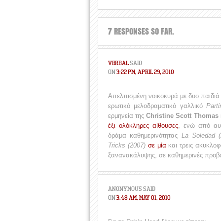
7 RESPONSES SO FAR.
VERBAL
SAID
ON
3:22 PM, APRIL 29, 2010
Απελπισμένη νοικοκυρά με δυο παιδιά 
ερωτικό μελοδραματικό γαλλικό
Parti
ερμηνεία της
Christine Scott Thomas
έξι ολόκληρες αίθουσες
, ενώ από αυ
δράμα καθημερινότητας
La Soledad (
Tricks (2007)
σε μία
και τρεις ακυκλοφ
ξανανακάλυψης, σε καθημερινές προβ
ANONYMOUS
SAID
ON
3:48 AM, MAY 01, 2010