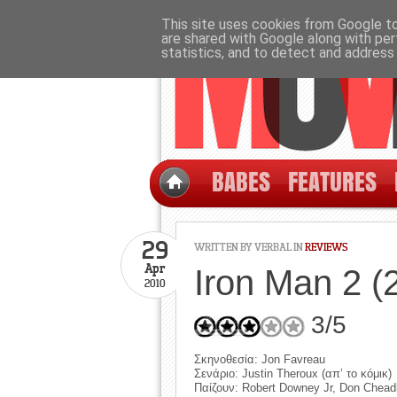
This site uses cookies from Google to 
are shared with Google along with per
statistics, and to detect and address
BABES
FEATURES
29
WRITTEN BY
VERBAL
IN
REVIEWS
Apr
Iron Man 2 (
2010
3/5
Σκηνοθεσία: Jon Favreau
Σενάριο: Justin Theroux (απ’ το κόμικ)
Παίζουν: Robert Downey Jr, Don Cheadl