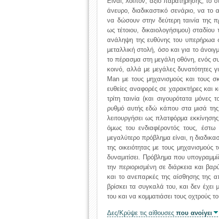
Είναι, λοιπόν, άξιο παρατήρησης, το ό
άνευρο, διαδικαστικό σενάριο, να το
να δώσουν στην δεύτερη ταινία της πρ
ως τέτοιου, δικαιολογήσιμου) σταδίου
ανάληψη της ευθύνης του υπερήρωα σ
μεταλλική στολή, όσο και για το άνοι
το πέρασμα στη μεγάλη οθόνη, ενός 
κοινό, αλλά με μεγάλες δυνατότητες γ
Man με τους μηχανισμούς και τους σ
ευθείες αναφορές σε χαρακτήρες και 
τρίτη ταινία (και σιγουρότατα μόνες 
ρυθμό αυτής εδώ κάπου στα μισά της,
λειτουργήσει ως πλατφόρμα εκκίνησης
όμως του ενδιαφέροντός τους, έστω 
μεγαλύτερο πρόβλημα είναι, η διαδικαστ
της οικειότητας με τους μηχανισμούς 
δυναμιτίσει. Πρόβλημα που υπογραμμί
την περιορισμένη σε διάρκεια και βα
και το ανεπαρκές της αίσθησης της α
βρίσκει τα συγκαλά του, και δεν έχει
του και να κομματιάσει τους οχτρούς το
Δες/Κρύψε τις αίθουσες
που ανοίγει