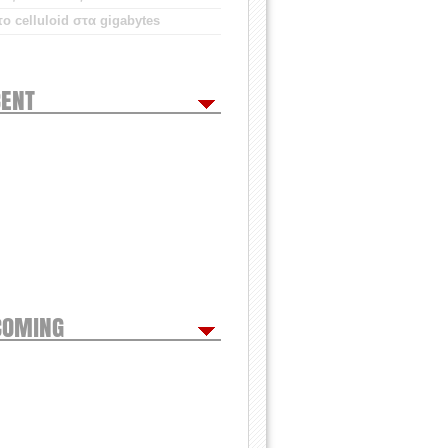
ο celluloid στα gigabytes
ENT
COMING