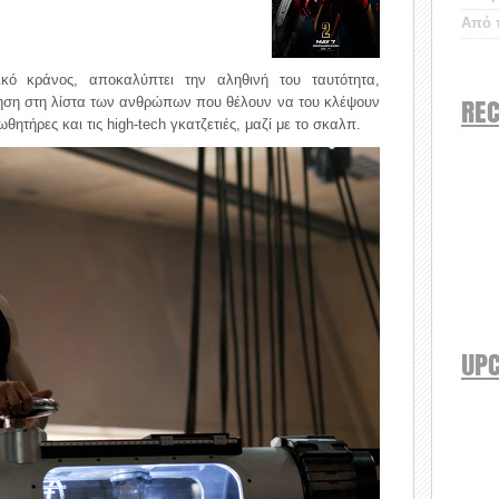
Από τ
ό κράνος, αποκαλύπτει την αληθινή του ταυτότητα,
REC
νηση στη λίστα των ανθρώπων που θέλουν να του κλέψουν
θητήρες και τις high-tech γκατζετιές, μαζί με το σκαλπ.
UP