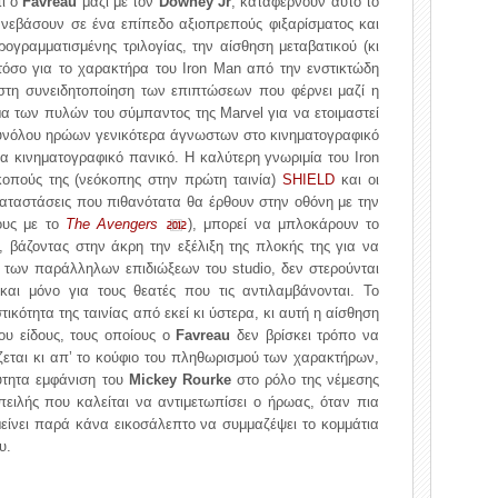
τι ο
Favreau
μαζί με τον
Downey Jr
, καταφέρνουν αυτό το
 ανεβάσουν σε ένα επίπεδο αξιοπρεπούς φιξαρίσματος και
ογραμματισμένης τριλογίας, την αίσθηση μεταβατικού (κι
 τόσο για το χαρακτήρα του Iron Man από την ενστικτώδη
τη συνειδητοποίηση των επιπτώσεων που φέρνει μαζί η
γμα των πυλών του σύμπαντος της Marvel για να ετοιμαστεί
συνόλου ηρώων γενικότερα άγνωστων στο κινηματογραφικό
ια κινηματογραφικό πανικό. Η καλύτερη γνωριμία του Iron
κοπούς της (νεόκοπης στην πρώτη ταινία)
SHIELD
και οι
καταστάσεις που πιθανότατα θα έρθουν στην οθόνη με την
τους με το
The Avengers
), μπορεί να μπλοκάρουν το
2012
 βάζοντας στην άκρη την εξέλιξη της πλοκής της για να
 των παράλληλων επιδιώξεων του studio, δεν στερούνται
και μόνο για τους θεατές που τις αντιλαμβάνονται. Το
ικότητα της ταινίας από εκεί κι ύστερα, κι αυτή η αίσθηση
του είδους, τους οποίους ο
Favreau
δεν βρίσκει τρόπο να
ζεται κι απ’ το κούφιο του πληθωρισμού των χαρακτήρων,
ρύτητα εμφάνιση του
Mickey Rourke
στο ρόλο της νέμεσης
πειλής που καλείται να αντιμετωπίσει ο ήρωας, όταν πια
 μείνει παρά κάνα εικοσάλεπτο να συμμαζέψει το κομμάτια
υ.