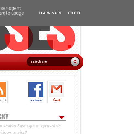
 user-agent
nerate usage
LEARN MORE
GOT IT
CKY
 κανένα δικαίωμα οι κριτικοί να
άζουν ταινίες?