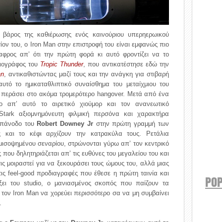
 βάρος της καθιέρωσης ενός καινούριου υπερηερωικού
τίον του, ο Iron Man στην επιστροφή του είναι εμφανώς πιο
φρος απ’ ότι την πρώτη φορά κι αυτό φροντίζει να το
ιογράφος του
Tropic Thunder
, που αντικατέστησε εδώ την
an
, αντικαθιστώντας μαζί τους και την ανάγκη για στιβαρή
αυτό το ημικαταθλιπτικό συναίσθημα του μεταίχμιου του
ν περάσει στο ακόμα τρομερότερο hangover. Μετά από ένα
 απ’ αυτό το αιρετικό χιούμορ και τον ανανεωτικό
Stark αξιομνημόνευτη φιλμική περσόνα και χαρακτήρα
 επάνοδο του
Robert Downey Jr
στην πρώτη γραμμή των
και το κέφι αρχίζουν την κατρακύλα τους. Ρετάλια
σοψημένου σεναρίου, στρώνονται γύρω απ’ τον κεντρικό
 που δηλητηριάζεται απ’ τις ευθύνες του μεγαλείου του και
ις μοιραστεί για να ξεκουράσει τους ώμους του, αλλά μιας
ε τις feel-good προδιαγραφές που έθεσε η πρώτη ταινία και
POP
ει του studio, ο μανιασμένος σκοπός που παίζουν τα
τον Iron Man να χορεύει περισσότερο σα να μη συμβαίνει
.