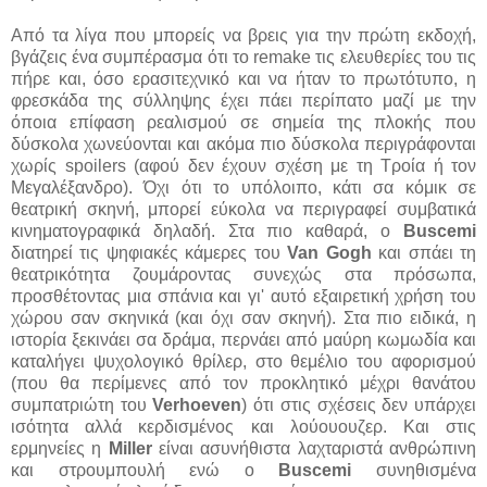
Από τα λίγα που μπορείς να βρεις για την πρώτη εκδοχή,
βγάζεις ένα συμπέρασμα ότι το remake τις ελευθερίες του τις
πήρε και, όσο ερασιτεχνικό και να ήταν το πρωτότυπο, η
φρεσκάδα της σύλληψης έχει πάει περίπατο μαζί με την
όποια επίφαση ρεαλισμού σε σημεία της πλοκής που
δύσκολα χωνεύονται και ακόμα πιο δύσκολα περιγράφονται
χωρίς spoilers (αφού δεν έχουν σχέση με τη Τροία ή τον
Μεγαλέξανδρο). Όχι ότι το υπόλοιπο, κάτι σα κόμικ σε
θεατρική σκηνή, μπορεί εύκολα να περιγραφεί συμβατικά
κινηματογραφικά δηλαδή. Στα πιο καθαρά, ο
Buscemi
διατηρεί τις ψηφιακές κάμερες του
Van Gogh
και σπάει τη
θεατρικότητα ζουμάροντας συνεχώς στα πρόσωπα,
προσθέτοντας μια σπάνια και γι' αυτό εξαιρετική χρήση του
χώρου σαν σκηνικά (και όχι σαν σκηνή). Στα πιο ειδικά, η
ιστορία ξεκινάει σα δράμα, περνάει από μαύρη κωμωδία και
καταλήγει ψυχολογικό θρίλερ, στο θεμέλιο του αφορισμού
(που θα περίμενες από τον προκλητικό μέχρι θανάτου
συμπατριώτη του
Verhoeven
) ότι στις σχέσεις δεν υπάρχει
ισότητα αλλά κερδισμένος και λούουουζερ. Και στις
ερμηνείες η
Miller
είναι ασυνήθιστα λαχταριστά ανθρώπινη
και στρουμπουλή ενώ ο
Buscemi
συνηθισμένα