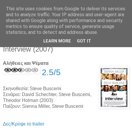
This site uses cookies from Google to deliver its services
Movies For The Masses
and to analyze traffic. Your IP address and user-agent are
shared with Google along with performance and security
metrics to ensure quality of service, generate usage
Challenging common sense since 2004
statistics, and to detect and address abuse.
LEARN MORE
GOT IT
Thursday, August 30, 2007
Interview (2007)
Αλήθειες και Ψέματα
2.5/5
Σκηνοθεσία: Steve Buscemi
Σενάριο: David Schechter, Steve Buscemi,
Theodor Holman (2003)
Παίζουν: Sienna Miller, Steve Buscemi
Δες/Κρύψε το trailer