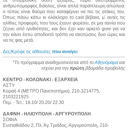
σε υπερβολική δόση ζάχαρης, παρά διεστραμμένος
ανθρωπόμορφος διάολος, είναι απλά παράπλευρη απώλεια:
ο τύπος είναι θαύμα που καταφέρνει να πει τις ατάκες του.
Όπως πάνω κάτω κι ολόκληρο το cast βέβαια, μ' αυτές τις
ηλίθιες προφορές που τους έχουν φορέσει, σε μια ταινία που
ζέχνει από ηλιθιότητες, και δεν έχει καν αρκετό gore για να
την κάνει έστω αποδεκτό τρόπο να σκοτώσεις δυο ώρες και
να τις φας μετά.
Δες/Κρύψε τις αίθουσες
που ανοίγει
*Το πρόγραμμα αναδημοσιεύεται από το
Αθηνόραμα
και
ισχύει για την
πρώτη
βδομάδα προβολής
ΚΕΝΤΡΟ - ΚΟΛΩΝΑΚΙ - ΕΞΑΡΧΕΙΑ
ΑΣΤΥ
Κοραή 4 (ΜΕΤΡΟ Πανεπιστήμιο), 210-3214775,
2103221925.
Πεμ. - Τετ.: 18.10/ 20.20/ 22.30
ΔΑΦΝΗ - ΗΛΙΟΥΠΟΛΗ - ΑΡΓΥΡΟΥΠΟΛΗ
ΣΟΦΙΑ
Ευσταθιάδου 2, Πλ. Άγ.Τριάδος, Αργυρούπολη, 210-