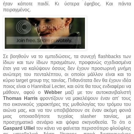
ήταν κάποτε παιδί. Κι ύστερα έφηβος. Και πάντα
πειραγμένος.
Σε βοηθούν να το εμπεδώσεις, τα συνεχή flashbacks των
ίδιων και των ίδιων πραγμάτων, προφανώς σχεδιασμένα
έτσι για να καλύψουν όσους δεν έχουν προσωρινή μνήμη
ανώτερη του πενταλέπτου, οι οποίοι μάλλον είναι και το
κύριο target group της ταινίας. Πιθανότατα δεν θα έχουν ιδέα
ποιος είναι ο Hannibal Lecter, και ούτε θα τους ενδιαφέρει να
μάθουν, αφού ο
Webber
μαζί με τον αυτοκανιβαλιστή
Thomas Harris
φροντίζουν να μακελέψουν έναν απ' τους
πιο εικονικούς χαρακτήρες της μυθολογίας του τρόμου του
αιώνα μας, και να τον υποβιβάσουν σε έναν ακόμη φονιά
μιας οποιασδήποτε τυχαίας slasher ταινίας, με
προσχηματικό σενάριο και ψόφια σκηνοθεσία. Το ότι ο
Gaspard Ulliel
τον κάνει να φαίνεται περισσότερο φλούφλης