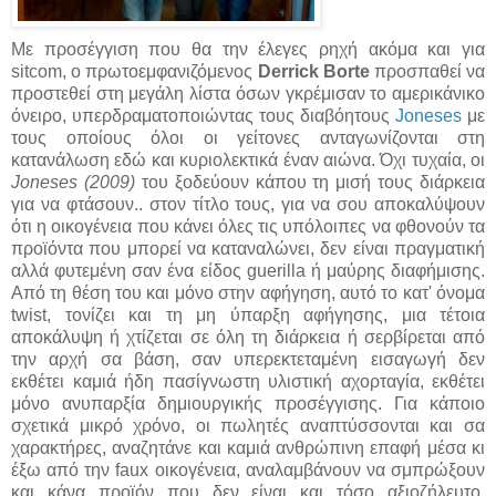
Με προσέγγιση που θα την έλεγες ρηχή ακόμα και για
sitcom, ο πρωτοεμφανιζόμενος
Derrick Borte
προσπαθεί να
προστεθεί στη μεγάλη λίστα όσων γκρέμισαν το αμερικάνικο
όνειρο, υπερδραματοποιώντας τους διαβόητους
Joneses
με
τους οποίους όλοι οι γείτονες ανταγωνίζονται στη
κατανάλωση εδώ και κυριολεκτικά έναν αιώνα. Όχι τυχαία, οι
Joneses (2009)
του ξοδεύουν κάπου τη μισή τους διάρκεια
για να φτάσουν.. στον τίτλο τους, για να σου αποκαλύψουν
ότι η οικογένεια που κάνει όλες τις υπόλοιπες να φθονούν τα
προϊόντα που μπορεί να καταναλώνει, δεν είναι πραγματική
αλλά φυτεμένη σαν ένα είδος guerilla ή μαύρης διαφήμισης.
Από τη θέση του και μόνο στην αφήγηση, αυτό το κατ' όνομα
twist, τονίζει και τη μη ύπαρξη αφήγησης, μια τέτοια
αποκάλυψη ή χτίζεται σε όλη τη διάρκεια ή σερβίρεται από
την αρχή σα βάση, σαν υπερεκτεταμένη εισαγωγή δεν
εκθέτει καμιά ήδη πασίγνωστη υλιστική αχορταγία, εκθέτει
μόνο ανυπαρξία δημιουργικής προσέγγισης. Για κάποιο
σχετικά μικρό χρόνο, οι πωλητές αναπτύσσονται και σα
χαρακτήρες, αναζητάνε και καμιά ανθρώπινη επαφή μέσα κι
έξω από την faux οικογένεια, αναλαμβάνουν να σμπρώξουν
και κάνα προϊόν που δεν είναι και τόσο αξιοζήλευτο,