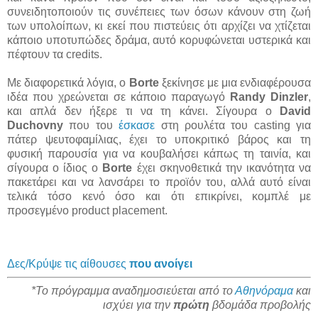
συνειδητοποιούν τις συνέπειες των όσων κάνουν στη ζωή
των υπολοίπων, κι εκεί που πιστεύεις ότι αρχίζει να χτίζεται
κάποιο υποτυπώδες δράμα, αυτό κορυφώνεται υστερικά και
πέφτουν τα credits.
Με διαφορετικά λόγια, ο
Borte
ξεκίνησε με μια ενδιαφέρουσα
ιδέα που χρεώνεται σε κάποιο παραγωγό
Randy Dinzler
,
και απλά δεν ήξερε τι να τη κάνει. Σίγουρα ο
David
Duchovny
που του
έσκασε
στη ρουλέτα του casting για
πάτερ ψευτοφαμίλιας, έχει το υποκριτικό βάρος και τη
φυσική παρουσία για να κουβαλήσει κάπως τη ταινία, και
σίγουρα ο ίδιος ο
Borte
έχει σκηνοθετικά την ικανότητα να
πακετάρει και να λανσάρει το προϊόν του, αλλά αυτό είναι
τελικά τόσο κενό όσο και ότι επικρίνει, κομπλέ με
προσεγμένο product placement.
Δες/Κρύψε τις αίθουσες
που ανοίγει
*Το πρόγραμμα αναδημοσιεύεται από το
Αθηνόραμα
και
ισχύει για την
πρώτη
βδομάδα προβολής