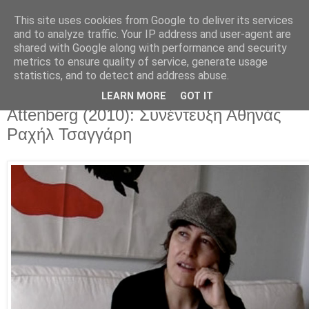
This site uses cookies from Google to deliver its services
Movies For The Masses
and to analyze traffic. Your IP address and user-agent are
shared with Google along with performance and security
metrics to ensure quality of service, generate usage
Challenging common sense since 2004
statistics, and to detect and address abuse.
LEARN MORE
GOT IT
Monday, December 06, 2010
Attenberg (2010): Συνέντευξη Αθηνάς
Ραχήλ Τσαγγάρη