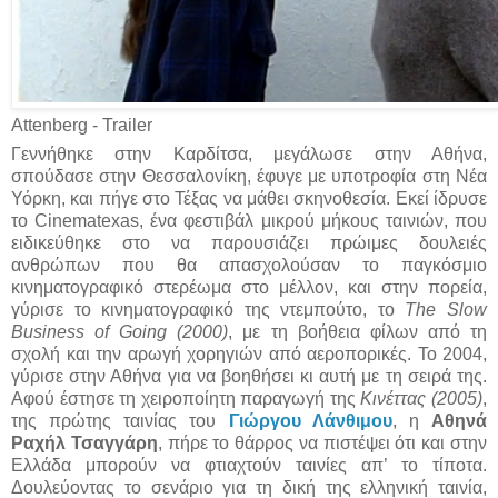
Attenberg - Trailer
Γεννήθηκε στην Καρδίτσα, μεγάλωσε στην Αθήνα,
σπούδασε στην Θεσσαλονίκη, έφυγε με υποτροφία στη Νέα
Υόρκη, και πήγε στο Τέξας να μάθει σκηνοθεσία. Εκεί ίδρυσε
το Cinematexas, ένα φεστιβάλ μικρού μήκους ταινιών, που
ειδικεύθηκε στο να παρουσιάζει πρώιμες δουλειές
ανθρώπων που θα απασχολούσαν το παγκόσμιο
κινηματογραφικό στερέωμα στο μέλλον, και στην πορεία,
γύρισε το κινηματογραφικό της ντεμπούτο, το
The Slow
Business of Going (2000)
, με τη βοήθεια φίλων από τη
σχολή και την αρωγή χορηγιών από αεροπορικές. Το 2004,
γύρισε στην Αθήνα για να βοηθήσει κι αυτή με τη σειρά της.
Αφού έστησε τη χειροποίητη παραγωγή της
Κινέττας (2005)
,
της πρώτης ταινίας του
Γιώργου Λάνθιμου
, η
Αθηνά
Ραχήλ Τσαγγάρη
, πήρε το θάρρος να πιστέψει ότι και στην
Ελλάδα μπορούν να φτιαχτούν ταινίες απ’ το τίποτα.
Δουλεύοντας το σενάριο για τη δική της ελληνική ταινία,