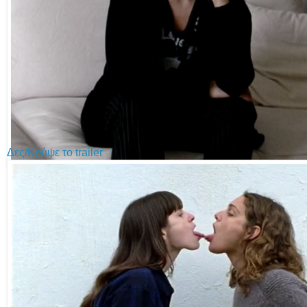
Δες/Κρύψε το trailer
Movies for the Masses|Interviews|Αθηνά Τσαγγάρη