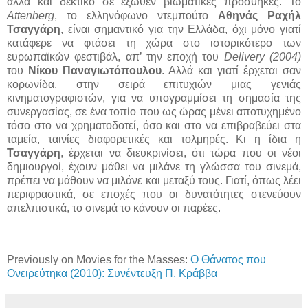
αλλά και δεκτικό σε έξωθεν βιωματικές προσθήκες. Το
Attenberg
, το ελληνόφωνο ντεμπούτο
Αθηνάς Ραχήλ
Τσαγγάρη
, είναι σημαντικό για την Ελλάδα, όχι μόνο γιατί
κατάφερε να φτάσει τη χώρα στο ιστορικότερο των
ευρωπαϊκών φεστιβάλ, απ’ την εποχή του
Delivery (2004)
του
Νίκου Παναγιωτόπουλου
. Αλλά και γιατί έρχεται σαν
κορωνίδα, στην σειρά επιτυχιών μιας γενιάς
κινηματογραφιστών, για να υπογραμμίσει τη σημασία της
συνεργασίας, σε ένα τοπίο που ως ώρας μένει αποτυχημένο
τόσο στο να χρηματοδοτεί, όσο και στο να επιβραβεύει στα
ταμεία, ταινίες διαφορετικές και τολμηρές. Κι η ίδια η
Τσαγγάρη
, έρχεται να διευκρινίσει, ότι τώρα που οι νέοι
δημιουργοί, έχουν μάθει να μιλάνε τη γλώσσα του σινεμά,
πρέπει να μάθουν να μιλάνε και μεταξύ τους. Γιατί, όπως λέει
περιφραστικά, σε εποχές που οι δυνατότητες στενεύουν
απελπιστικά, το σινεμά το κάνουν οι παρέες.
Previously on Movies for the Masses:
Ο Θάνατος που
Ονειρεύτηκα (2010): Συνέντευξη Π. Κράββα