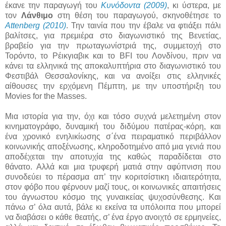
έκανε την παραγωγή του
Κυνόδοντα (2009)
, κι ύστερα, με
τον
Λάνθιμο
στη θέση του παραγωγού, σκηνοθέτησε το
Attenberg (2010)
. Την ταινία που την έβαλε να φτιάξει πάλι
βαλίτσες, για πρεμιέρα στο διαγωνιστικό της Βενετίας,
βραβείο για την πρωταγωνίστριά της, συμμετοχή στο
Τορόντο, το Ρέικγιαβικ και το BFI του Λονδίνου, πριν να
κάνει τα ελληνικά της αποκαλυπτήρια στο διαγωνιστικό του
Φεστιβάλ Θεσσαλονίκης, και να ανοίξει στις ελληνικές
αίθουσες την ερχόμενη Πέμπτη, με την υποστήριξη του
Movies for the Masses.
Μια ιστορία για την, όχι και τόσο συχνά μελετημένη στον
κινηματογράφο, δυναμική του διδύμου πατέρας-κόρη, και
ένα χρονικό ενηλικίωσης σ΄ένα πειραματικό περιβάλλον
κοινωνικής αποξένωσης, κληροδοτημένο από μια γενιά που
αποδέχεται την αποτυχία της καθώς παραδίδεται στο
θάνατο. Αλλά και μια τρυφερή ματιά στην αφύπνιση που
συνοδεύει το πέρασμα απ’ την κοριτσίστικη ιδιαιτερότητα,
στον φόβο που φέρνουν μαζί τους, οι κοινωνικές απαιτήσεις
του άγνωστου κόσμο της γυναικείας ψυχοσύνθεσης. Και
πάνω σ’ όλα αυτά, βάλε κι εκείνα τα υπόλοιπα που μπορεί
να διαβάσει ο κάθε θεατής, σ’ ένα έργο ανοιχτό σε ερμηνείες,