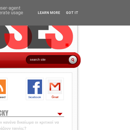
 user-agent
nerate usage
LEARN MORE
GOT IT
CKY
 κανένα δικαίωμα οι κριτικοί να
άζουν ταινίες?