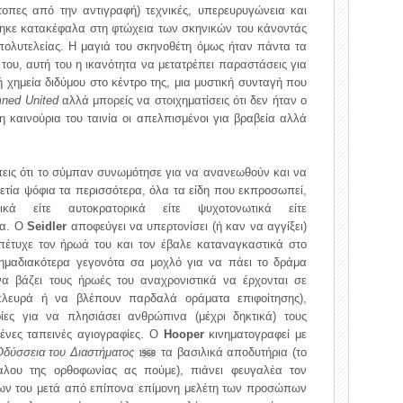
τοπες από την αντιγραφή) τεχνικές, υπερευρυγώνεια και
θηκε κατακέφαλα στη φτώχεια των σκηνικών του κάνοντάς
 πολυτελείας. Η μαγιά του σκηνοθέτη όμως ήταν πάντα τα
ου, αυτή του η ικανότητα να μετατρέπει παραστάσεις για
ή χημεία διδύμου στο κέντρο της, μια μυστική συνταγή που
ned United
αλλά μπορείς να στοιχηματίσεις ότι δεν ήταν ο
 καινούρια του ταινία οι απελπισμένοι για βραβεία αλλά
εις ότι το σύμπαν συνωμότησε για να ανανεωθούν και να
τία ψόφια τα περισσότερα, όλα τα είδη που εκπροσωπεί,
κά είτε αυτοκρατορικά είτε ψυχοτονωτικά είτε
τα. Ο
Seidler
αποφεύγει να υπερτονίσει (ή καν να αγγίξει)
 πέτυχε τον ήρωά του και τον έβαλε καταναγκαστικά στο
 σημαδιακότερα γεγονότα σα μοχλό για να πάει το δράμα
α βάζει τους ήρωές του αναχρονιστικά να έρχονται σε
πλευρά ή να βλέπουν παρδαλά οράματα επιφοίτησης),
ίες για να πλησιάσει ανθρώπινα (μέχρι δηκτικά) τους
ένες ταπεινές αγιογραφίες. Ο
Hooper
κινηματογραφεί με
Οδύσσεια του Διαστήματος
τα βασιλικά αποδυτήρια (το
1968
λου της ορθοφωνίας ας πούμε), πιάνει φευγαλέα τον
ρων του μετά από επίπονα επίμονη μελέτη των προσώπων