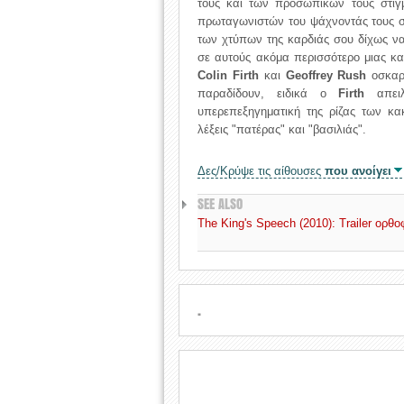
τους και των προσωπικών τους στιγμ
πρωταγωνιστών του ψάχνοντάς τους σ
των χτύπων της καρδιάς σου δίχως ν
σε αυτούς ακόμα περισσότερο μιας και
Colin Firth
και
Geoffrey Rush
οσκαρι
παραδίδουν, ειδικά ο
Firth
απειλ
υπερεπεξηγηματική της ρίζας των κα
λέξεις "πατέρας" και "βασιλιάς".
Δες/Κρύψε τις αίθουσες
που ανοίγει
SEE ALSO
The King's Speech (2010): Trailer ορθ
.