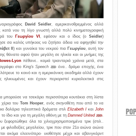
ναριογράφος
David Seidler
, αμερικανοθρεμμένος αλλά
ς κατά νου τη λίγο γνωστή αλλά πολύ κινηματογραφική
ορά του
Γεωργίου VI
, εφόσον και ο ίδιος (ο
Seidler
)
μησε σα καλός υπήκοος να ζητήσει άδεια να αφηγηθεί την
άβετ ΙΙ
) και γυναίκα του νεκρού πια
Γεωργίου
, αυτή τον
της θάνατο αφού ήταν μεγάλη σε ηλικία και οι μνήμες της
Bowes-Lyon
πέθανε.. καμιά τριανταριά χρόνια μετά, στα
ογράφει στο
King's Speech
ένα.. δράμα εποχής, ένα
2010
άτρευε το κοινό και η αμερικάνικη ακαδημία αλλά έχουν
ς ηλικιωμένες και έχουν περιοριστεί κυριολεκτικά στις
θα μπορούσε να τσεκάρει περισσότερα κουτάκια στη λίστα
 χέρια του
Tom Hooper
, ενός σκηνοθέτη που από το να
POP
ριο δολάρια τηλεοπτικά δράματα στιλ
Elizabeth I
και
John
το ίδιο και για τη μεγάλη οθόνη με τη
Damned United
.
2009
ξεφορτώθηκε όλα τα χιλιοχρησιμοποιημένα τρικ (στιλ..
ε φιλοδοξίες μεγαλείου, τρικ που στον 21ο αιώνα αιώνα
αι ακόμα ελεεινότερο· υιοθέτησε μέχρι και αβανγκάρντ