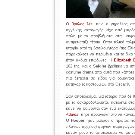
Ο
θρύλος λέει
πως ο γηραλέος σε
αγγλικής καταγωγής, είχε από μικρό
πάλη με τα προβλήματα στην εκφ
αντιμετώπιζε τέτοια. Όταν τελικά τόλ
ιστορία από τη βασιλομήτορα (της
Ελισ
παρακάλεσε να περιμένει και το δικό 
ήταν ακόμα επώδυνες. Η
Elizabeth 
102 της, και ο
Seidler
βρέθηκε να υπ
costume drama από αυτά που κάποτε λ
πια ξεπέσει σε είδος για ρομαντικέ
κατηγορίες κοστουμιών στα Oscar®.
Σαν αποτέλεσμα, μια ιστορία που δε 
με τα οσκαροδολώματα, κατέληξε στα
κάνει να φαίνονται σαν ένα εκατομμύ
Adams
, πήρε προαγωγή στο να κάνει.. 
Ο
Hooper
ήταν μάλλον ο πρώτος που 
πλάνων αρχείου) φτηνών παραγωγών μ
κάναν μόνο το αποτέλεσμα να φαίνετ