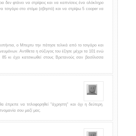
ρα δεν φτάνει να στρίψεις και να καπνίσεις ένα ολόκληρο
α τσιγάρο στο στόμα (σβηστό) και να στρίψω 5 cooper να
…
ιπήντια, ο Μπερτυ την πάτησε τελικά από το τσιγάρο και
ευμόνων. Αντίθετα η σύζυγος του έζησε μέχρι τα 101 ενώ
α 85 κι έχει κατσικωθεί στους Βρετανούς σαν βασίλισσα
 έπρεπε να τιτλοφορηθεί "άχρηστη" και όχι η δεύτερη.
πνομανία σου μαζί μας.