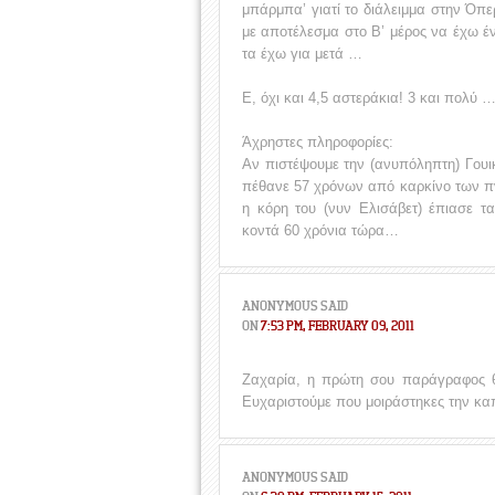
μπάρμπα’ γιατί το διάλειμμα στην Όπε
με αποτέλεσμα στο Β’ μέρος να έχω έν
τα έχω για μετά …
Ε, όχι και 4,5 αστεράκια! 3 και πολύ 
Άχρηστες πληροφορίες:
Αν πιστέψουμε την (ανυπόληπτη) Γουικ
πέθανε 57 χρόνων από καρκίνο των πν
η κόρη του (νυν Ελισάβετ) έπιασε τ
κοντά 60 χρόνια τώρα…
ANONYMOUS
SAID
ON
7:53 PM, FEBRUARY 09, 2011
Ζαχαρία, η πρώτη σου παράγραφος θα
Ευχαριστούμε που μοιράστηκες την κα
ANONYMOUS
SAID