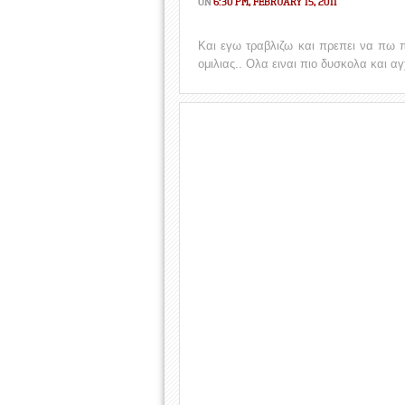
ON
6:30 PM, FEBRUARY 15, 2011
Και εγω τραβλιζω και πρεπει να πω 
ομιλιας.. Ολα ειναι πιο δυσκολα και α