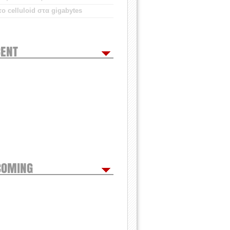
ο celluloid στα gigabytes
ENT
COMING