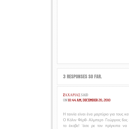
3 RESPONSES SO FAR.
ZΑΧΑΡΊΑΣ
SAID
ON
10:44 AM, DECEMBER 20, 2010
Η ταινία είναι ένα μαρτύριο για τους κ
Ο Κόλιν Φέρθ- Αλμπερτ- Γεώργιος 6ος
το έκοβε! ‘άσε ρε τον πρίγκιπα να