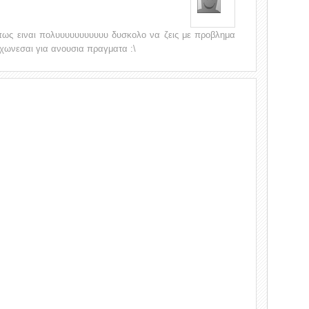
πως ειναι πολυυυυυυυυυυυ δυσκολο να ζεις με προβλημα
γχωνεσαι για ανουσια πραγματα :\