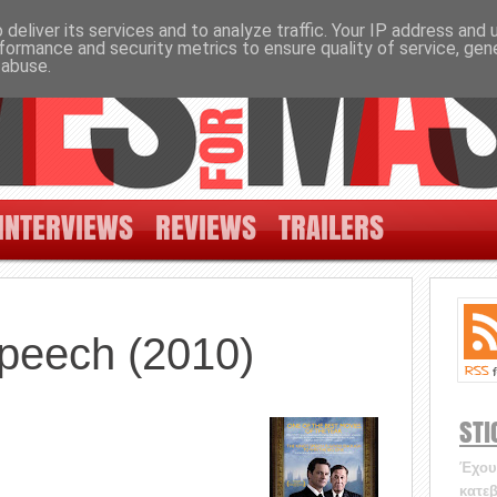
deliver its services and to analyze traffic. Your IP address and
formance and security metrics to ensure quality of service, ge
 abuse.
INTERVIEWS
REVIEWS
TRAILERS
peech (2010)
STI
Έχουν
κατεβ