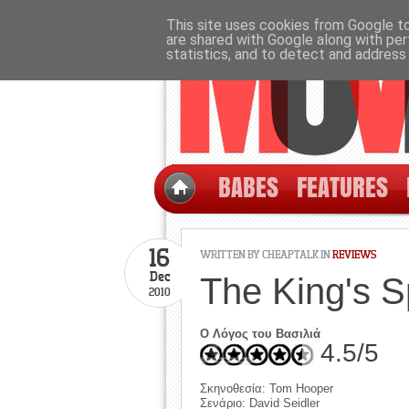
This site uses cookies from Google to 
are shared with Google along with per
statistics, and to detect and address
BABES
FEATURES
16
WRITTEN BY CHEAPTALK IN
REVIEWS
Dec
The King's S
2010
Ο Λόγος του Βασιλιά
4.5/5
Σκηνοθεσία: Tom Hooper
Σενάριο: David Seidler