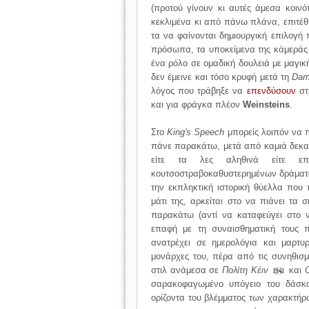
(προτού γίνουν κι αυτές άμεσα κοινό
κεκλιμένα κι από πάνω πλάνα, επιτέ
τα να φαίνονται δημιουργική επιλογή
πρόσωπα, τα υποκείμενα της κάμεράς τ
ένα ρόλο σε ομαδική δουλειά με μαγικ
δεν έμεινε και τόσο κρυφή μετά τη
Dam
λόγος που τράβηξε να
επενδύσουν
στη
και για φράγκα πλέον
Weinsteins
.
Στο
King's Speech
μπορείς λοιπόν να π
πάνε παρακάτω, μετά από καμιά δεκαε
είτε τα λες αληθινά είτε επι
κουτσοστραβοκαθυστερημένων δράμα
την εκπληκτική ιστορική θύελλα που
μάτι της, αρκείται στο να πιάνει τα
παρακάτω (αντί να καταφεύγει στο ν
επαφή με τη συναισθηματική τους 
ανατρέχει σε ημερολόγια και μαρτυρ
μονάρχες του, πέρα από τις συνηθισμ
στιλ ανάμεσα σε
Πολίτη Κέιν
και
1941
σαρακοφαγωμένο υπόγειο του δάσκα
ορίζοντα του βλέμματος των χαρακτή