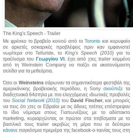
The King's Speech - Trailer
Με φρέσκo το βραβείο κοινού από το
Toronto
και κορυφαίο
σε αρκετές οσκαρικές προβλέψεις πριν καν εμφανιστεί
νωρίτερα στο Telluride, το
King's Speech (2010)
για το
τραύλισμα του
Γεωργίου VI
, έχει από χτες trailer κομμένο
από τη Weinstein Company να παίζει σε ακατονόμαστη
σελίδα για τα μεθεόρτια.
Όσο οι
Weinsteins
σάρωναν τα σημαντικότερα φεστιβάλ της
αμερικάνικης βραβειακής περιόδου, η Sony
σκούπιζε
τα
διαδιχτυακά 64στηλα με πιο ελεγχόμενες ιδιωτικές προβολές
του
Social Network (2010)
του
David Fincher
, και μπορείς
να πεις ότι χτες οι Εβραίοι με τις άδειες τσέπες επέστρεψαν
το ίδιο νόμισμα στους Γιαπωνέζους με το αδίστακτο
marketing, κυριαρχώντας οι πρώτοι στα τιτιβίσματα με το
βασιλικό τους trailer ακριβώς τη μέρα που οι δεύτεροι
κάνανε
παγκόσμια πρεμιέρα της facebook-ο-ταινίας τους στη