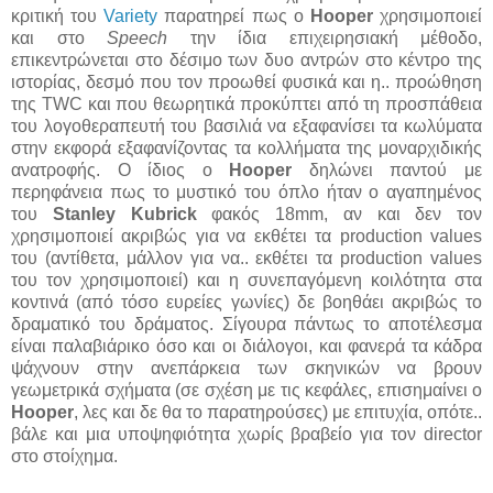
κριτική του
Variety
παρατηρεί πως ο
Hooper
χρησιμοποιεί
και στο
Speech
την ίδια επιχειρησιακή μέθοδο,
επικεντρώνεται στο δέσιμο των δυο αντρών στο κέντρο της
ιστορίας, δεσμό που τον προωθεί φυσικά και η.. προώθηση
της TWC και που θεωρητικά προκύπτει από τη προσπάθεια
του λογοθεραπευτή του βασιλιά να εξαφανίσει τα κωλύματα
στην εκφορά εξαφανίζοντας τα κολλήματα της μοναρχιδικής
ανατροφής. Ο ίδιος ο
Hooper
δηλώνει παντού με
περηφάνεια πως το μυστικό του όπλο ήταν ο αγαπημένος
του
Stanley Kubrick
φακός 18mm, αν και δεν τον
χρησιμοποιεί ακριβώς για να εκθέτει τα production values
του (αντίθετα, μάλλον για να.. εκθέτει τα production values
του τον χρησιμοποιεί) και η συνεπαγόμενη κοιλότητα στα
κοντινά (από τόσο ευρείες γωνίες) δε βοηθάει ακριβώς το
δραματικό του δράματος. Σίγουρα πάντως το αποτέλεσμα
είναι παλαβιάρικο όσο και οι διάλογοι, και φανερά τα κάδρα
ψάχνουν στην ανεπάρκεια των σκηνικών να βρουν
γεωμετρικά σχήματα (σε σχέση με τις κεφάλες, επισημαίνει ο
Hooper
, λες και δε θα το παρατηρούσες) με επιτυχία, οπότε..
βάλε και μια υποψηφιότητα χωρίς βραβείο για τον director
στο στοίχημα.