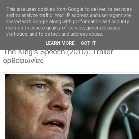
This site uses cookies from Google to deliver its services
Movies For The Masses
and to analyze traffic. Your IP address and user-agent are
shared with Google along with performance and security
metrics to ensure quality of service, generate usage
Challenging common sense since 2004
statistics, and to detect and address abuse.
LEARN MORE
GOT IT
Saturday, September 25, 2010
The King's Speech (2010): Trailer
ορθοφωνίας