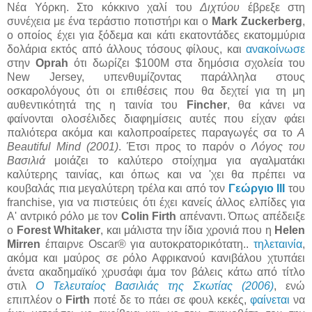
Νέα Υόρκη.
Στο κόκκινο χαλί του
Διχτύου
έβρεξε στη
συνέχεια με ένα τεράστιο ποτιστήρι και ο
Mark Zuckerberg
,
ο οποίος έχει για ξόδεμα και κάτι εκατοντάδες εκατομμύρια
δολάρια εκτός από άλλους τόσους φίλους, και
ανακοίνωσε
στην
Oprah
ότι δωρίζει $100M στα δημόσια σχολεία του
New Jersey, υπενθυμίζοντας παράλληλα στους
οσκαρολόγους ότι οι επιθέσεις που θα δεχτεί για τη μη
αυθεντικότητά της η ταινία του
Fincher
, θα κάνει να
φαίνονται ολοσέλιδες διαφημίσεις αυτές που είχαν φάει
παλιότερα ακόμα και καλοπροαίρετες παραγωγές σα το
A
Beautiful Mind (2001)
. Έτσι προς το παρόν ο
Λόγος του
Βασιλιά
μοιάζει το καλύτερο στοίχημα για αγαλματάκι
καλύτερης ταινίας, και όπως και να 'χει θα πρέπει να
κουβαλάς πια μεγαλύτερη τρέλα και από τον
Γεώργιο III
του
franchise, για να πιστεύεις ότι έχει κανείς άλλος ελπίδες για
Α' αντρικό ρόλο με τον
Colin Firth
απέναντι. Όπως απέδειξε
ο
Forest Whitaker
, και μάλιστα την ίδια χρονιά που η
Helen
Mirren
έπαιρνε Oscar® για αυτοκρατορικότατη..
τηλεταινία
,
ακόμα και μαύρος σε ρόλο Αφρικανού κανιβάλου χτυπάει
άνετα ακαδημαϊκό χρυσάφι άμα τον βάλεις κάτω από τίτλο
στιλ
Ο Τελευταίος Βασιλιάς της Σκωτίας (2006)
, ενώ
επιπλέον ο
Firth
ποτέ δε το πάει σε φουλ κεκές,
φαίνεται
να