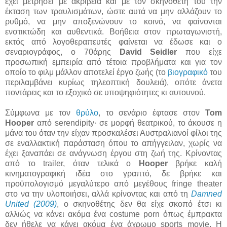
έχει μετρήσει με ακρίβεια και με τον σκηνοθέτη του την
έκταση των τραυλισμάτων, ώστε αυτά να μην αλλάζουν το
ρυθμό, να μην αποξενώνουν το κοινό, να φαίνονται
ενστικτώδη και αυθεντικά. Βοήθεια στον πρωταγωνιστή,
εκτός από λογοθεραπευτές φαίνεται να έδωσε και ο
σεναριογράφος, ο 70άρης
David Seidler
που είχε
προσωπική εμπειρία από τέτοια προβλήματα και για τον
οποίο το φιλμ μάλλον αποτελεί έργο ζωής (το
βιογραφικό
του
περιλαμβάνει κυρίως τηλεοπτική δουλειά), οπότε άνετα
ποντάρεις και το εξοχικό σε υποψηφιότητες κι αυτουνού.
Σύμφωνα με τον
θρύλο
, το σενάριο έφτασε στον
Tom
Hooper
από serendipity· σε μορφή θεατρικού, το άκουσε η
μάνα του όταν την είχαν προσκαλέσει Αυστραλιανοί φίλοι της
σε εναλλακτική παράσταση όπου το απήγγειλαν, χωρίς να
έχει ξαναπάει σε ανάγνωση έργου στη ζωή της. Κρίνοντας
από το trailer, όταν τελικά ο
Hooper
βρήκε καλή
κινηματογραφική ιδέα στο γραπτό, δε βρήκε και
προϋπολογισμό μεγαλύτερο από μεγέθους fringe theater
στο να την υλοποιήσει, αλλά κρίνοντας και από τη
Damned
United (2009)
, ο σκηνοθέτης δεν θα είχε σκοπό έτσι κι
αλλιώς να κάνει ακόμα ένα costume porn όπως έμπρακτα
δεν ήθελε να κάνει ακόμα ένα άχρωμο sports movie. Η