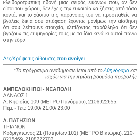
κλειδαροτρυπική ηδονή μιας σειράς εικόνων που, αν δεν
είσαι του χώρου, δεν έχεις την ευκαιρία να ζήσεις από τόσο
κοντά, και το χάσιμο της παράνοιας του να προσπαθείς να
βγάλεις δικιά σου απόφαση έχοντας μονίμως την αίσθηση
ότι σου λείπουνε στοιχεία, ελπίζοντας παράλληλα ότι δεν
βγάζουν τις ετυμηγορίες τους με τα ίδια κενά κι αυτοί πάνω
στην έδρα.
Δες/Κρύψε τις αίθουσες
που ανοίγει
*Το πρόγραμμα αναδημοσιεύεται από το
Αθηνόραμα
και
ισχύει για την
πρώτη
βδομάδα προβολής
ΑΜΠΕΛΟΚΗΠΟΙ - ΝΕΑΠΟΛΗ
ΔΑΝΑΟΣ 1
Λ. Κηφισίας 109 (ΜΕΤΡΟ Πανόρμου), 2106922655.
Πεμ. - Τετ.: 19.00/ 21.00/ 23.00
Λ. ΠΑΤΗΣΙΩΝ
ΤΡΙΑΝΟΝ
Κοδριγκτώνος 21 (Πατησίων 101) (ΜΕΤΡΟ Βικτώρια), 210-
8215469, 2108222702.