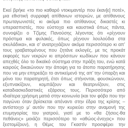
Εκεί βρήκε «το πιο καθαρό ντοκιμαντέρ που έκαν[ε] ποτέ»,
μια εθιστική συρραφή απίθανων ιστοριών, με απίθανους
πρωταγωνιστές κι ακόμα πιο απίθανους δικαστές κι
υπερασπιστές, που εύστοχα και καυστικά όπως πάντα,
συνοψίζει ο Τζίμης Πανούσης λέγοντας ότι «ρίχνουν
πρόστιμα και φυλακές, όπως ρίχνουν λουλούδια στα
σκυλάδικα», και σ’ ανατριχιάζουν ακόμα περισσότερο κι απ’
τους γραβατομένους που ζητάνε εκλογές, με τις προκάτ
εκφορές των νεκρών κι απρόσιτων κωδίκων που κάνουν
απεχθές όλο το δικαϊκό σύστημα στην πράξη του, ενώ κατά
καιρούς δικαιώνουν την άποψη για το άτοπο παρατήρησης
που να μην επηρεάζει το αντικείμενό της απ’ την ύπαρξη και
μόνο του παρατηρητή, έτσι όπως στήνονται, φουσκώνουν,
εξυπνακίζουν, κομπάζουν και θεατρινίζουν, στις
καταδιασκεδαστικές εξάρσεις τους. Περισσότερο από
ιδιαίτερα χρήσιμη ματιά στην κοινωνία (και τον φόβο που την
παγώνει όταν βρίσκεται απέναντι στην έδρα της κρίσης –
αντίστοιχο μ’ αυτόν που την κυριεύει στην αναμονή της
ετυμηγορίας του γιατρού, γιατί με το «θα ζήσεις-θα
πεθάνεις» μοιάζει περισσότερο το «αθώος-ένοχος» που
ξεστομίζουν), η Θέμις του Γκαστίν προσφέρει την