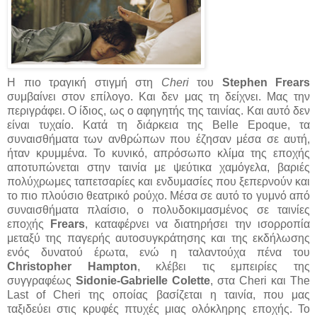
Η πιο τραγική στιγμή στη
Cheri
του
Stephen Frears
συμβαίνει στον επίλογο. Και δεν μας τη δείχνει. Μας την
περιγράφει. Ο ίδιος, ως ο αφηγητής της ταινίας. Και αυτό δεν
είναι τυχαίο. Κατά τη διάρκεια της Belle Epoque, τα
συναισθήματα των ανθρώπων που έζησαν μέσα σε αυτή,
ήταν κρυμμένα. Το κυνικό, απρόσωπο κλίμα της εποχής
αποτυπώνεται στην ταινία με ψεύτικα χαμόγελα, βαριές
πολύχρωμες ταπετσαρίες και ενδυμασίες που ξεπερνούν και
το πιο πλούσιο θεατρικό ρούχο. Μέσα σε αυτό το γυμνό από
συναισθήματα πλαίσιο, ο πολυδοκιμασμένος σε ταινίες
εποχής
Frears
, καταφέρνει να διατηρήσει την ισορροπία
μεταξύ της παγερής αυτοσυγκράτησης και της εκδήλωσης
ενός δυνατού έρωτα, ενώ η ταλαντούχα πένα του
Christopher Hampton
, κλέβει τις εμπειρίες της
συγγραφέως
Sidonie-Gabrielle Colette
, στα Cheri και The
Last of Cheri της οποίας βασίζεται η ταινία, που μας
ταξιδεύει στις κρυφές πτυχές μιας ολόκληρης εποχής. Το