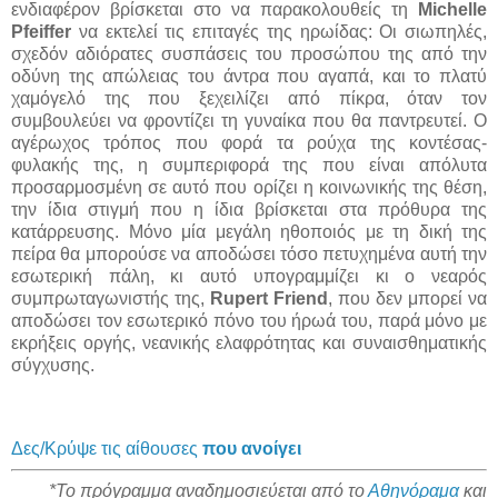
ενδιαφέρον βρίσκεται στο να παρακολουθείς τη
Michelle
Pfeiffer
να εκτελεί τις επιταγές της ηρωίδας: Οι σιωπηλές,
σχεδόν αδιόρατες συσπάσεις του προσώπου της από την
οδύνη της απώλειας του άντρα που αγαπά, και το πλατύ
χαμόγελό της που ξεχειλίζει από πίκρα, όταν τον
συμβουλεύει να φροντίζει τη γυναίκα που θα παντρευτεί. Ο
αγέρωχος τρόπος που φορά τα ρούχα της κοντέσας-
φυλακής της, η συμπεριφορά της που είναι απόλυτα
προσαρμοσμένη σε αυτό που ορίζει η κοινωνικής της θέση,
την ίδια στιγμή που η ίδια βρίσκεται στα πρόθυρα της
κατάρρευσης. Μόνο μία μεγάλη ηθοποιός με τη δική της
πείρα θα μπορούσε να αποδώσει τόσο πετυχημένα αυτή την
εσωτερική πάλη, κι αυτό υπογραμμίζει κι ο νεαρός
συμπρωταγωνιστής της,
Rupert Friend
, που δεν μπορεί να
αποδώσει τον εσωτερικό πόνο του ήρωά του, παρά μόνο με
εκρήξεις οργής, νεανικής ελαφρότητας και συναισθηματικής
σύγχυσης.
Δες/Κρύψε τις αίθουσες
που ανοίγει
*Το πρόγραμμα αναδημοσιεύεται από το
Αθηνόραμα
και