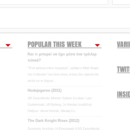
POPULAR THIS WEEK
VARI
Και τι μπορεί να έχει μέσα ένα τρέιλερ
τελικά?
TWI
"Ένα τρέιλερ κάνει πρεμιέρα", γράφει ο Matt Singer
στο Criticwire "και όλοι στους ιστούς δεν αρκούνται
απλά να το δημοσ...
Hodejegerne (2011)
INSI
3/5 Σκηνοθεσία: Morten Tyldum Σενάριο: Lars
Gudemstad, Ulf Ryberg, Jo Nesbø (νουβέλα)
Παίζουν: Aksel Hennie, Nikolaj Co...
The Dark Knight Rises (2012)
Σκοτεινός Ιππότης: Η Επιστροφή 4.5/5 Σκηνοθεσία: