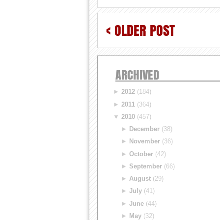
< OLDER POST
ARCHIVED
►
2012
(184)
►
2011
(364)
▼
2010
(457)
►
December
(38)
►
November
(36)
►
October
(42)
►
September
(66)
►
August
(29)
►
July
(41)
►
June
(44)
►
May
(32)