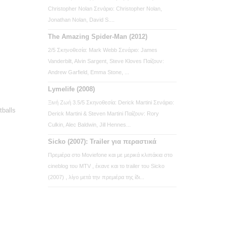
Christopher Nolan Σενάριο: Christopher Nolan,
Jonathan Nolan, David S....
The Amazing Spider-Man (2012)
2/5 Σκηνοθεσία: Mark Webb Σενάριο: James
Vanderbilt, Alvin Sargent, Steve Kloves Παίζουν:
Andrew Garfield, Emma Stone, ...
Lymelife (2008)
Ξινή Ζωή 3.5/5 Σκηνοθεσία: Derick Martini Σενάριο:
tballs
Derick Martini & Steven Martini Παίζουν: Rory
Culkin, Alec Baldwin, Jill Hennes...
Sicko (2007): Trailer για περαστικά
Πρεμιέρα στο Moviefone και με μερικά κλιπάκια στο
cineblog του MTV , έκανε και το trailer του Sicko
(2007) , λίγο μετά την πρεμιέρα της ίδι...