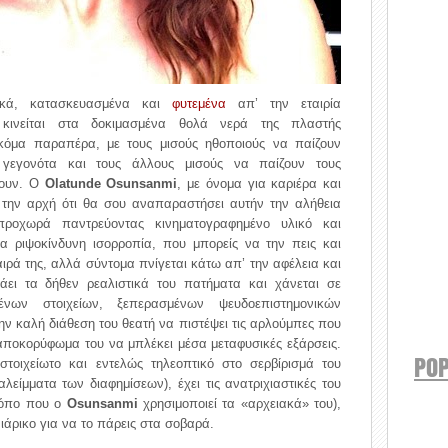
τικά, κατασκευασμένα και
φυτεμένα
απ’ την εταιρία
ινείται στα δοκιμασμένα θολά νερά της πλαστής
ακόμα παραπέρα, με τους μισούς ηθοποιούς να παίζουν
 γεγονότα και τους άλλους μισούς να παίζουν τους
νουν. Ο
Olatunde Osunsanmi
, με όνομα για καριέρα και
ό την αρχή ότι θα σου αναπαραστήσει αυτήν την αλήθεια
προχωρά παντρεύοντας κινηματογραφημένο υλικό και
ια ριψοκίνδυνη ισορροπία, που μπορείς να την πεις και
αιρά της, αλλά σύντομα πνίγεται κάτω απ’ την αφέλεια και
άει τα δήθεν ρεαλιστικά του πατήματα και χάνεται σε
ένων στοιχείων, ξεπερασμένων ψευδοεπιστημονικών
ν καλή διάθεση του θεατή να πιστέψει τις αρλούμπες που
ο αποκορύφωμα του να μπλέκει μέσα μεταφυσικές εξάρσεις.
POP
τοιχείωτο και εντελώς τηλεοπτικό στο σερβίρισμά του
αλείμματα των διαφημίσεων), έχει τις ανατριχιαστικές του
τρόπο που ο
Osunsanmi
χρησιμοποιεί τα «αρχειακά» του),
ιάρικο για να το πάρεις στα σοβαρά.