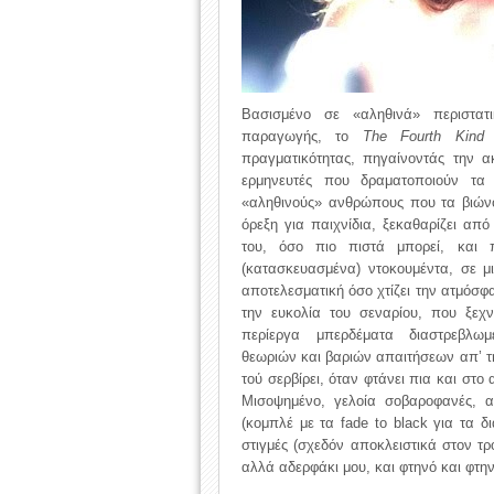
Βασισμένο σε «αληθινά» περιστα
παραγωγής, το
The Fourth Kind
κ
πραγματικότητας, πηγαίνοντάς την 
ερμηνευτές που δραματοποιούν τα
«αληθινούς» ανθρώπους που τα βιώ
όρεξη για παιχνίδια, ξεκαθαρίζει απ
του, όσο πιο πιστά μπορεί, και 
(κατασκευασμένα) ντοκουμέντα, σε μ
αποτελεσματική όσο χτίζει την ατμόσφ
την ευκολία του σεναρίου, που ξεχν
περίεργα μπερδέματα διαστρεβλωμ
θεωριών και βαριών απαιτήσεων απ’ τη
τού σερβίρει, όταν φτάνει πια και στ
Μισοψημένο, γελοία σοβαροφανές, ασ
(κομπλέ με τα fade to black για τα δι
στιγμές (σχεδόν αποκλειστικά στον 
αλλά αδερφάκι μου, και φτηνό και φτην