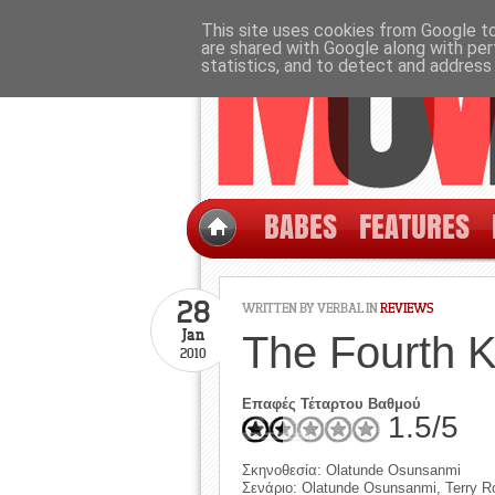
This site uses cookies from Google to 
are shared with Google along with per
statistics, and to detect and address
BABES
FEATURES
28
WRITTEN BY
VERBAL
IN
REVIEWS
Jan
The Fourth K
2010
Επαφές Τέταρτου Βαθμού
1.5/5
Σκηνοθεσία: Olatunde Osunsanmi
Σενάριο: Olatunde Osunsanmi, Terry R