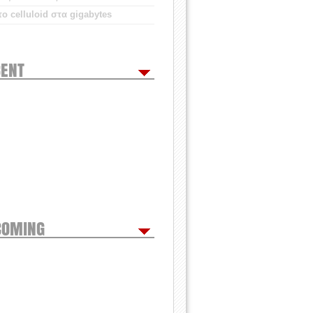
ο celluloid στα gigabytes
ENT
COMING