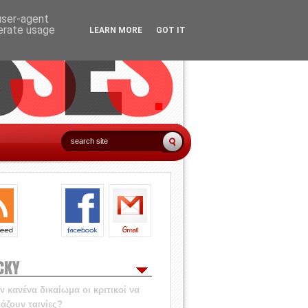
 user-agent
nerate usage
LEARN MORE
GOT IT
CKY
 κανένα δικαίωμα οι κριτικοί να
άζουν ταινίες?