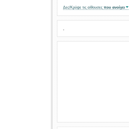
Δες/Κρύψε τις αίθουσες
που ανοίγει
.