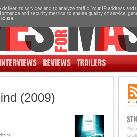
deliver its services and to analyze traffic. Your IP address and
formance and security metrics to ensure quality of service, ge
 abuse.
INTERVIEWS
REVIEWS
TRAILERS
ind (2009)
STI
Έχουν
obbins
κατεβ