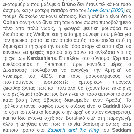
εκατομμύρια που μάζεψε ο
Brüno
δεν ήτανε τελικά και τόσο
άσχημα, και χειρότερη παπάρα από τον
Love Guru (2008)
ας
πούμε, δύσκολο να κάνει κάποιος. Και η αλήθεια είναι ότι ο
Cohen
φάνηκε να δίνει στη ταινία τον σωστό πυροβολημένο
τόνο από πολύ νωρίς, η φανερά ψεύτικη μουσάρα του
δικτάτορα της Wadiya, και η επίσημη σύνοψη που μιλάει για
τον ηρωικό τρόπο με τον οποίο αυτός προστατεύει από τη
δημοκρατία τη χώρα την οποία τόσο στοργικά καταπιέζει, σε
κάνουνε να ψοφάς προτού αρχίσουνε τα ανέκδοτα για τις
τρίχες των
Kardashians
. Επιπλέον, στο σύντομο τίζερ που
κυκλοφόρησε η Paramount πριν καναδυο μέρες, ο
Δικτάτορας
προλαβαίνει να αναγάγει την Αμερική σε
γενέτειρα του AIDS, και τους μουσουλμάνους σε
πολιτισμένους ισοπεδωτές εμπορικών πύργων,
ξεκαθαρίζοντας πως και πάλι όλοι θα έχουνε ίσες ευκαιρίες
στο ρεζίλεμα (πράγμα που δεν είναι και τόσο αυτονόητο όταν
κατά βάση ένας Εβραίος διακωμωδεί έναν Άραβα). Το
τρέιλερ υπονοεί σαφώς πως ο στόχος είναι ο
Gaddafi
(όλο
το σχετικό πολιτικό footage στην αρχή σε αυτόν αναφέρεται),
και το ίδιο έντονα σχεδιάζει Borat-ικό στιλ στη παραγωγή,
αλλά η αλήθεια είναι πως η ταινία βασίστηκε όντως κατά
κάποιο τρόπο στο
Zabibah and the King
του
Saddam