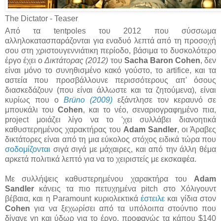
The Dictator - Teaser
Από τα tentpoles του 2012 που σύσσωμα
αλληλοκατασπαράζονται για εναδυό λεπτά από τη προσοχή
σου στη χριστουγεννιάτικη περίοδο, βάσιμα το δυσκολότερο
έργο έχει ο
Δικτάτορας (2012)
του
Sacha Baron Cohen
, δεν
είναι μόνο το συνηθισμένο κακό γούστο, το artifice, και τα
αστεία που προσβάλλουνε περισσότερους απ' όσους
διασκεδάζουν (που είναι άλλωστε και τα ζητούμενα), είναι
κυρίως που ο
Brüno (2009)
εξάντλησε τον κεραυνό σε
μπουκάλι του
Cohen
, και το νέο, σεναριογραφημένο πια,
project μοιάζει λίγο να το 'χει συλλάβει διανοητικά
καθυστερημένος χαρακτήρας του
Adam Sandler
, οι Άραβες
δικτάτορες είναι από τη μια εύκολος στόχος ειδικά τώρα που
σοδομίζονται
σιγά σιγά με μάχαιρες, και από την άλλη θέμα
αρκετά πολιτικά λεπτό για να το χειριστείς με εκσκαφέα.
Με συλλήψεις καθυστερημένου χαρακτήρα του
Adam
Sandler
κάνεις τα πιο πετυχημένα pitch στο Χόλιγουντ
βέβαια, και η Paramount κυριολεκτικά
έστειλε
και γίδια στον
Cohen
για να ξεχωρίσει από τα υπόλοιπα στούντιο που
δίνανε γη και ύδωρ για το έργο, προφανώς τα κάπου $140