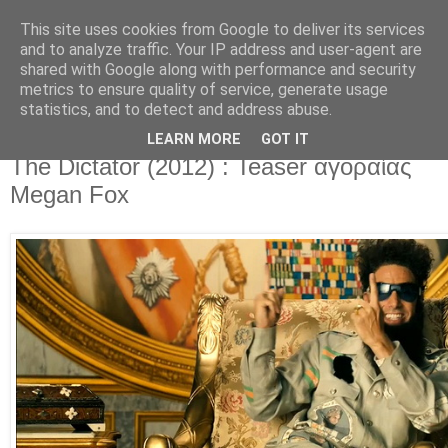
This site uses cookies from Google to deliver its services
Movies For The Masses
and to analyze traffic. Your IP address and user-agent are
shared with Google along with performance and security
metrics to ensure quality of service, generate usage
Challenging common sense since 2004
statistics, and to detect and address abuse.
LEARN MORE
GOT IT
Saturday, December 17, 2011
The Dictator (2012) : Teaser αγοραίας
Megan Fox