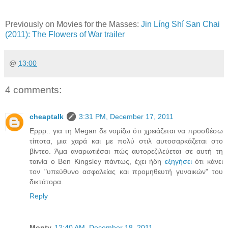
Previously on Movies for the Masses:
Jin Líng Shí San Chai
(2011): The Flowers of War trailer
@
13:00
4 comments:
cheaptalk
3:31 PM, December 17, 2011
Ερρρ.. για τη Megan δε νομίζω ότι χρειάζεται να προσθέσω
τίποτα, μια χαρά και με πολύ στιλ αυτοσαρκάζεται στο
βίντεο. Άμα αναρωτιέσαι πώς αυτορεζιλεύεται σε αυτή τη
ταινία ο Ben Kingsley πάντως, έχει ήδη
εξηγήσει
ότι κάνει
τον "υπεύθυνο ασφαλείας και προμηθευτή γυναικών" του
δικτάτορα.
Reply
Monty
12:40 AM, December 18, 2011