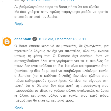
Αν βαθμολογούσες τώρα το Borat,πόσο θα του έβαζες;
Με όσα γράφεις στην πρώτη παράγραφο,μοιάζει να κρατάς
αποστάσεις από τον Sacha.
Reply
cheaptalk
10:58 AM, December 18, 2011
Ο Borat έπιασε κεραυνό σε μπουκάλι, δε ξαναγίνεται, για
πρακτικούς λόγους αν όχι για τιποτάλλο, όλοι την έχουνε
υπόψη τη φάση πια. Ο Dictator έχει σενάριο, άντε να
αυτοσχεδιάζουν όλοι στα γυρίσματα για το τι ακριβώς θα
πουν, δεν είναι καθόλου το ίδιο. Και είναι και προφανές ότι η
(κοινότοπη) ιδέα δε μπορεί να κουβαλήσει ολόκληρη ταινία,
ο Sandler (και ο καθένας δηλαδή) δεν είναι ηλίθιος που
πιάνει καθημερινούς χαρακτήρες. Και είναι και σίγουρο στη
τελική ότι ο Dictator δεν έχει αυτή τη προσέγγιση που
παρουσιάζει το τίζερ, το γράφω κιόλας αναλυτικά), υπάρχει
κι άλλος κεντρικός ρόλος στη ταινία, που κατά πάσα
πιθανότητα θα είναι και κεντρικότερος.
Reply