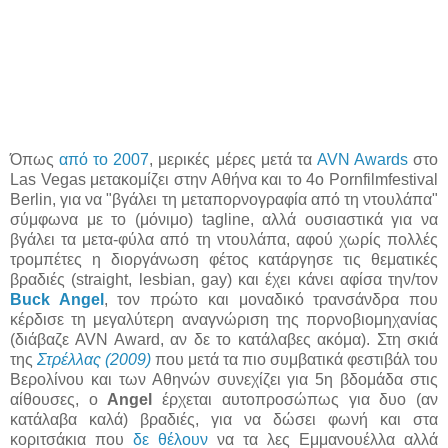
Όπως
από το 2007
, μερικές μέρες μετά τα
AVN Awards
στο
Las Vegas μετακομίζει στην Αθήνα και το 4ο Pornfilmfestival
Berlin, για να "βγάλει τη μεταπορνογραφία από τη ντουλάπα"
σύμφωνα με το (μόνιμο) tagline, αλλά ουσιαστικά για να
βγάλει τα μετα-φύλα από τη ντουλάπα, αφού χωρίς πολλές
τρομπέτες η διοργάνωση φέτος κατάργησε τις θεματικές
βραδιές (straight, lesbian, gay) και έχει κάνει αφίσα την/τον
Buck Angel
, τον πρώτο και μοναδικό τρανσάνδρα που
κέρδισε τη μεγαλύτερη αναγνώριση της πορνοβιομηχανίας
(διάβαζε AVN Award, αν δε το κατάλαβες ακόμα). Στη σκιά
της
Στρέλλας (2009)
που μετά τα πιο συμβατικά φεστιβάλ του
Βερολίνου και των Αθηνών συνεχίζει για 5η βδομάδα στις
αίθουσες, ο
Angel
έρχεται αυτοπροσώπως για δυο (αν
κατάλαβα καλά) βραδιές, για να δώσει φωνή και στα
κοριτσάκια που
δε θέλουν
να τα λες Εμμανουέλλα αλλά