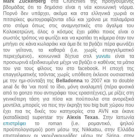
Mark Zuckerberg
στα Crunchies της προηγούμενης
βδομάδας ότι το δημόσιο είναι η νέα κοινωνική νόρμα.
Πορνό δεν υπάρχει, ακόμα και στα ελληνικά χωριά οι
πιτσιρίκες φωτογραφίζονται εδώ και χρόνια με παλαμάρια
στο στόμα όπως στις αναμνηστικές στο άγαλμα του
Κολοκοτρώνη, όλος ο κόσμος έχει μάθει ποιος είναι ο
σωστός τρόπος να φωτίζει και να κρατάει τη κάμερα όταν τον
μπήγει σε κάνα κωλαράκι και άμα δε τα βγάζει πέρα φωνάζει
τον γείτονα, τα καθαρά (i.e. χωρίς επαγγελματικό
περιεχόμενο).. κοινωνικά δίχτυα στιλ
yuvutu
είναι τα
προσωρινά εξειδικευμένα μέχρι να βγάζει ο καθένας τα μάτια
του για τους φίλους του στο facebook. Η εποχή της
επαγγελματικής τσόντας χωρίς υπόθεση έκλεισε ουσιαστικά
με την ημι-σύνταξη της
Belladonna
το 2007 και το double
anal δε θα 'ναι ποτέ το ίδιο, μόνη αναλαμπή (πέρα φυσικά
από το gonzo που αντιγράφει τους ερασιτέχνες), με ρίζες στη
γενικότερη τάση για πίσα και πούπουλα στα ανορεξικά
μοντέλα, μπορείς να πεις την έκρηξη του big butt χώρου που
έχει πια τις δικές του κατηγορίες στα AVN και έκανε
(καταδίκαια) superstar την
Alexis Texas
. Στην Ιαπωνία
επιστρέφει
το roman (i.e. ρομαντικό, ψηλού
προϋπολογισμού) porn μέσω της Nikkatsu, στην Ελλάδα
επιστρέφουν οι γκουζγκουνιάδες μέσω της Sirina, στην