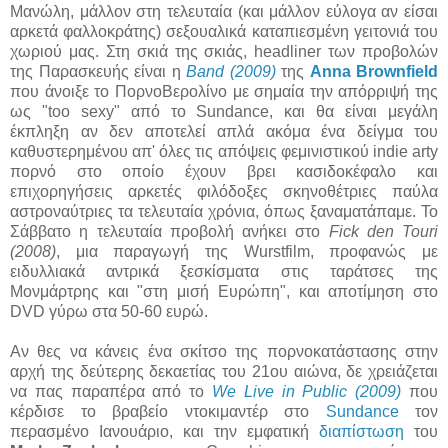
Μανώλη, μάλλον στη τελευταία (και μάλλον εύλογα αν είσαι
αρκετά φαλλοκράτης) σεξουαλικά καταπιεσμένη γειτονιά του
χωριού μας. Στη σκιά της σκιάς, headliner των προβολών
της Παρασκευής είναι η
Band (2009)
της
Anna Brownfield
που άνοιξε το ΠορνοΒερολίνο με σημαία την απόρριψή της
ως "too sexy" από το Sundance, και θα είναι μεγάλη
έκπληξη αν δεν αποτελεί απλά ακόμα ένα δείγμα του
καθυστερημένου απ' όλες τις απόψεις φεμινιστικού indie arty
πορνό στο οποίο έχουν βρει κασιδοκέφαλο και
επιχορηγήσεις αρκετές φιλόδοξες σκηνοθέτριες παύλα
αστροναύτριες τα τελευταία χρόνια, όπως ξαναματάπαμε. Το
Σάββατο η τελευταία προβολή ανήκει στο
Fick den Touri
(2008)
, μια παραγωγή της Wurstfilm, προφανώς με
ειδυλλιακά αντρικά ξεσκίσματα στις ταράτσες της
Μονμάρτρης και "στη μισή Ευρώπη", και αποτίμηση στο
DVD γύρω στα 50-60 ευρώ.
Αν θες να κάνεις ένα σκίτσο της πορνοκατάστασης στην
αρχή της δεύτερης δεκαετίας του 21ου αιώνα, δε χρειάζεται
να πας παραπέρα από το
We Live in Public (2009)
που
κέρδισε το βραβείο ντοκιμαντέρ στο
Sundance
τον
περασμένο Ιανουάριο, και την εμφατική
διαπίστωση
του