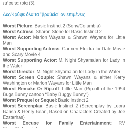
πήρε τα τρία (3).
Δες/Κρύψε όλα τα "βραβεία" αν επιμένεις
Worst Picture
: Basic Instinct 2 (Sony/Columbia)
Worst Actress
: Sharon Stone for Basic Instinct 2
Worst Actor
: Marlon Wayans & Shawn Wayans for Little
Man
Worst Supporting Actress
: Carmen Electra for Date Movie
and Scary Movie 4
Worst Supporting Actor
: M. Night Shyamalan for Lady in
the Water
Worst Director
: M. Night Shyamalan for Lady in the Water
Worst Screen Couple
: Shawn Wayans & either Kerry
Washington or Marlon Wayans for Little Man
Worst Remake Or Rip-off
: Little Man (Rip-off of the 1954
Bugs Bunny cartoon “Baby Buggy Bunny”)
Worst Prequel or Sequel
: Basic Instinct 2
Worst Screenplay
: Basic Instinct 2 (Screenplay by Leora
Barish & Henry Bean, Based on Characters Created by Joe
Ezsterhas)
Worst Excuse for Family Entertainment
: RV