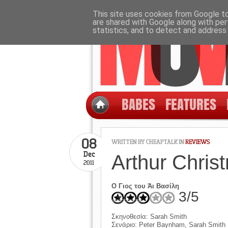
This site uses cookies from Google to 
are shared with Google along with per
statistics, and to detect and address
BABES
FEATURES
08
WRITTEN BY CHEAPTALK IN
REVIEWS
Dec
Arthur Chris
2011
Ο Γιος του Άι Βασίλη
3/5
Σκηνοθεσία: Sarah Smith
Σενάριο: Peter Baynham, Sarah Smith