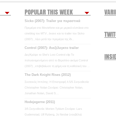
POPULAR THIS WEEK
VARI
Sicko (2007): Trailer για περαστικά
Πρεμιέρα στο Moviefone και με μερικά κλιπάκια στο
TWI
cineblog του MTV , έκανε και το trailer του Sicko
(2007) , λίγο μετά την πρεμιέρα της ίδι...
Control (2007): Ανεξέλεγκτο trailer
INSI
Δες/Κρύψε το She's Lost Control clip Το
πολυαναμενόμενο από το Βερολίνο ακόμα Control
(2007) , επιβεβαίωσε τη φήμη και τη καθολική του ...
The Dark Knight Rises (2012)
Σκοτεινός Ιππότης: Η Επιστροφή 4.5/5 Σκηνοθεσία:
Christopher Nolan Σενάριο: Christopher Nolan,
Jonathan Nolan, David S....
Hodejegerne (2011)
3/5 Σκηνοθεσία: Morten Tyldum Σενάριο: Lars
Gudemstad, Ulf Ryberg, Jo Nesbø (νουβέλα)