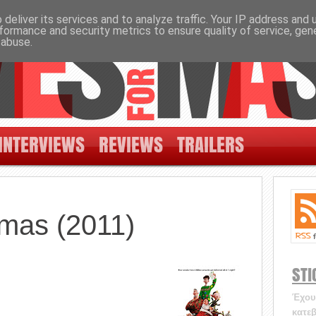
deliver its services and to analyze traffic. Your IP address and
formance and security metrics to ensure quality of service, ge
 abuse.
INTERVIEWS
REVIEWS
TRAILERS
tmas (2011)
STI
Έχουν
κατεβ