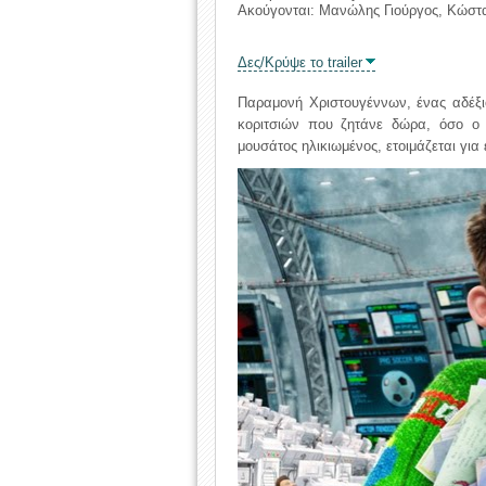
Ακούγονται: Μανώλης Γιούργος, Κώστα
Δες/Κρύψε το trailer
Παραμονή Χριστουγέννων, ένας αδέξι
κοριτσιών που ζητάνε δώρα, όσο ο 
μουσάτος ηλικιωμένος, ετοιμάζεται για