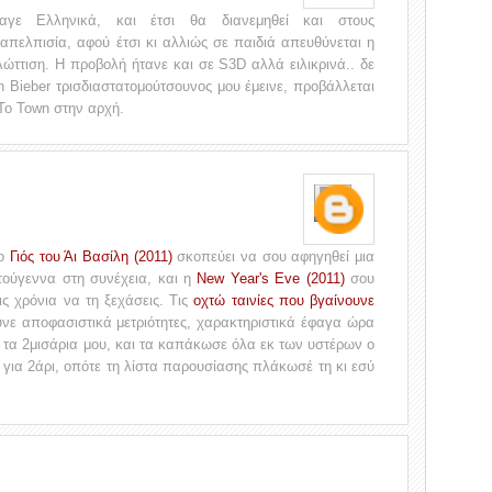
λαγε Ελληνικά, και έτσι θα διανεμηθεί και στους
απελπισία, αφού έτσι κι αλλιώς σε παιδιά απευθύνεται η
γλώττιση. Η προβολή ήτανε και σε S3D αλλά ειλικρινά.. δε
in Bieber τρισδιαστατομούτσουνος μου έμεινε, προβάλλεται
 To Town στην αρχή.
 ο
Γιός του Άι Βασίλη (2011)
σκοπεύει να σου αφηγηθεί μια
τούγεννα στη συνέχεια, και η
New Year's Eve (2011)
σου
 χρόνια να τη ξεχάσεις. Τις
οχτώ ταινίες που βγαίνουνε
ε αποφασιστικά μετριότητες, χαρακτηριστικά έφαγα ώρα
τα 2μισάρια μου, και τα καπάκωσε όλα εκ των υστέρων ο
 για 2άρι, οπότε τη λίστα παρουσίασης πλάκωσέ τη κι εσύ