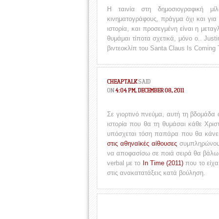
Η ταινία στη δημοσιογραφική μί
κινηματογράφους, πράγμα όχι και για 
ιστορία, και προσεγμένη είναι η μετα
θυμάμαι τίποτα σχετικά, μόνο ο.. Just
βιντεοκλίπ του Santa Claus Is Coming
CHEAPTALK
SAID
ON
4:04 PM, DECEMBER 08, 2011
Σε γιορτινό πνεύμα, αυτή τη βδομάδα
ιστορία που θα τη θυμάσαι κάθε Χρισ
υπόσχεται τόση παπάρα που θα κάνεις
στις αθηναϊκές αίθουσες
συμπληρώνουν
να αποφασίσω σε ποιά σειρά θα βάλω 
verbal με το
In Time (2011)
που το είχα
στις ανακατατάξεις κατά βούληση.