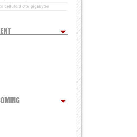
ο celluloid στα gigabytes
ENT
COMING