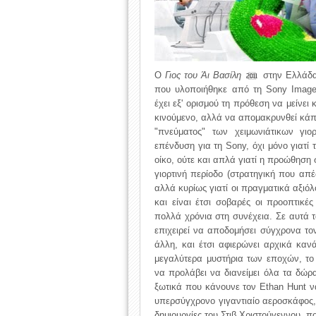
Ο
Γιος του Άι Βασίλη
στην Ελλάδ
2011
που υλοποιήθηκε από τη Sony Image
έχει εξ' ορισμού τη πρόθεση να μείνει 
κινούμενο, αλλά να απομακρυνθεί κάπ
"πνεύματος" των χειμωνιάτικων γι
επένδυση για τη Sony, όχι μόνο γιατί 
οίκο, ούτε και απλά γιατί η προώθηση
γιορτινή περίοδο (στρατηγική που α
αλλά κυρίως γιατί οι πραγματικά αξιόλ
και είναι έτσι σοβαρές οι προοπτικ
πολλά χρόνια στη συνέχεια. Σε αυτά 
επιχειρεί να αποδομήσει σύγχρονα τον
άλλη, και έτσι αφιερώνει αρχικά κα
μεγαλύτερα μυστήρια των εποχών, το
να προλάβει να διανείμει όλα τα δώρ
ξωτικά που κάνουνε τον Ethan Hunt ν
υπερσύγχρονο γιγαντιαίο αεροσκάφος,
δημιουργίες του Στιβ Χριστούγεννου, π