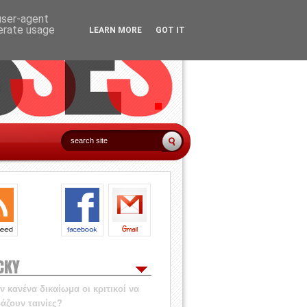
 user-agent
nerate usage
LEARN MORE
GOT IT
CKY
 κανένα δικαίωμα οι κριτικοί να
άζουν ταινίες?