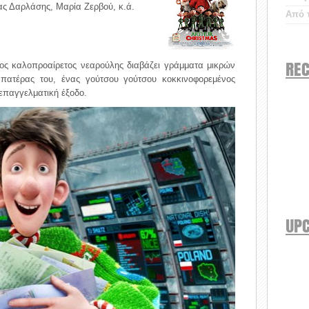
ς Δαρλάσης, Μαρία Ζερβού, κ.ά.
Από τ
REC
ος καλοπροαίρετος νεαρούλης διαβάζει γράμματα μικρών
πατέρας του, ένας γούτσου γούτσου κοκκινοφορεμένος
 επαγγελματική έξοδο.
UP