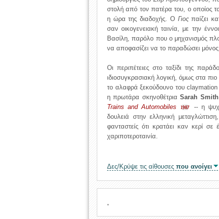
στολή από τον πατέρα του, ο οποίος τ
η ώρα της διαδοχής. Ο
Γιος
παίζει κα
σαν οικογενειακή ταινία, με την έννοι
Βασίλη, παρόλο που ο μηχανισμός πλοκ
να αποφασίζει να το παραδώσει μόνος
Οι περιπέτειες στο ταξίδι της παράδ
ιδιοσυγκρασιακή λογική, όμως στα πιο
το αλαφρά ξεκούδουνο του claymation
η πρωτάρα σκηνοθέτρια
Sarah Smith
Trains and Automobiles
-- η ψυχ
1987
δουλειά στην ελληνική μεταγλώττισ
φανταστείς ότι κρατάει καν κερί σε
χαριποτεροταινία.
Δες/Κρύψε τις αίθουσες
που ανοίγει
.