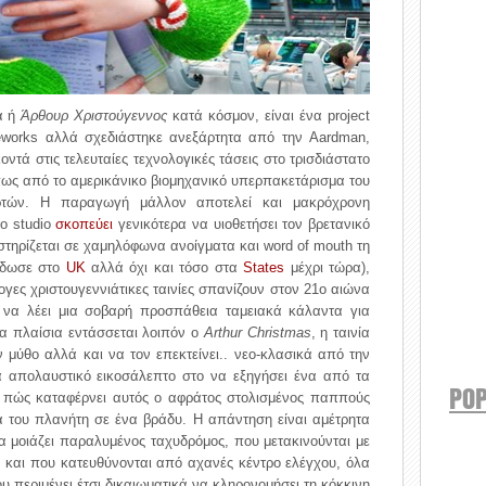
α ή
Άρθουρ Χριστούγεννος
κατά κόσμον, είναι ένα project
works αλλά σχεδιάστηκε ανεξάρτητα από την Aardman,
κοντά στις τελευταίες τεχνολογικές τάσεις στο τρισδιάστατο
ως από το αμερικάνικο βιομηχανικό υπερπακετάρισμα του
ορτών. Η παραγωγή μάλλον αποτελεί και μακρόχρονη
το studio
σκοπεύει
γενικότερα να υιοθετήσει τον βρετανικό
 στηρίζεται σε χαμηλόφωνα ανοίγματα και word of mouth τη
πέδωσε στο
UK
αλλά όχι και τόσο στα
States
μέχρι τώρα),
ογες χριστουγεννιάτικες ταινίες σπανίζουν στον 21ο αιώνα
ές να λέει μια σοβαρή προσπάθεια ταμειακά κάλαντα για
τα πλαίσια εντάσσεται λοιπόν ο
Arthur Christmas
, η ταινία
 μύθο αλλά και να τον επεκτείνει.. νεο-κλασικά από την
νά απολαυστικό εικοσάλεπτο στο να εξηγήσει ένα από τα
POP
 πώς καταφέρνει αυτός ο αφράτος στολισμένος παππούς
α του πλανήτη σε ένα βράδυ. Η απάντηση είναι αμέτρητα
α μοιάζει παραλυμένος ταχυδρόμος, που μετακινούνται με
 και που κατευθύνονται από αχανές κέντρο ελέγχου, όλα
ου περιμένει έτσι δικαιωματικά να κληρονομήσει τη κόκκινη