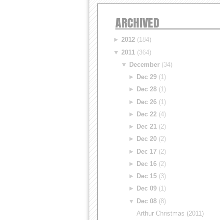
ARCHIVED
►
2012
(184)
▼
2011
(364)
▼
December
(34)
►
Dec 29
(1)
►
Dec 28
(1)
►
Dec 26
(1)
►
Dec 22
(4)
►
Dec 21
(2)
►
Dec 20
(2)
►
Dec 17
(2)
►
Dec 16
(2)
►
Dec 15
(3)
►
Dec 09
(1)
▼
Dec 08
(8)
Arthur Christmas (2011)