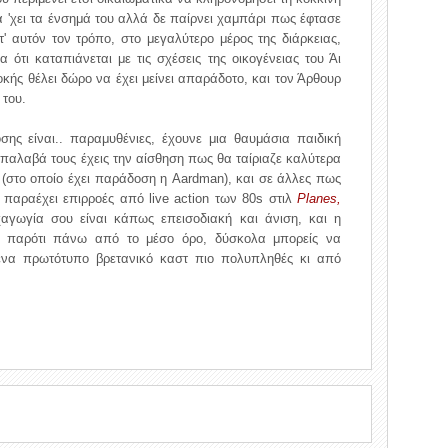
α 'χει τα ένσημά του αλλά δε παίρνει χαμπάρι πως έφτασε
τ' αυτόν τον τρόπο, στο μεγαλύτερο μέρος της διάρκειας,
α ότι καταπιάνεται με τις σχέσεις της οικογένειας του Άι
ής θέλει δώρο να έχει μείνει απαράδοτο, και τον Άρθουρ
 του.
οσης είναι.. παραμυθένιες, έχουνε μια θαυμάσια παιδική
 παλαβά τους έχεις την αίσθηση πως θα ταίριαζε καλύτερα
 (στο οποίο έχει παράδοση η Aardman), και σε άλλες πως
παραέχει επιρροές από live action των 80s στιλ
Planes,
αγωγία σου είναι κάπως επεισοδιακή και άνιση, και η
η, παρότι πάνω από το μέσο όρο, δύσκολα μπορείς να
 ένα πρωτότυπο βρετανικό καστ πιο πολυπληθές κι από