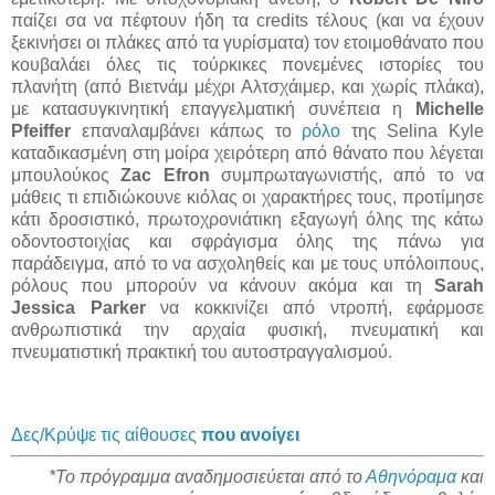
παίζει σα να πέφτουν ήδη τα credits τέλους (και να έχουν
ξεκινήσει οι πλάκες από τα γυρίσματα) τον ετοιμοθάνατο που
κουβαλάει όλες τις τούρκικες πονεμένες ιστορίες του
πλανήτη (από Βιετνάμ μέχρι Αλτσχάιμερ, και χωρίς πλάκα),
με κατασυγκινητική επαγγελματική συνέπεια η
Michelle
Pfeiffer
επαναλαμβάνει κάπως το
ρόλο
της Selina Kyle
καταδικασμένη στη μοίρα χειρότερη από θάνατο που λέγεται
μπουλούκος
Zac Efron
συμπρωταγωνιστής, από το να
μάθεις τι επιδιώκουνε κιόλας οι χαρακτήρες τους, προτίμησε
κάτι δροσιστικό, πρωτοχρονιάτικη εξαγωγή όλης της κάτω
οδοντοστοιχίας και σφράγισμα όλης της πάνω για
παράδειγμα, από το να ασχοληθείς και με τους υπόλοιπους,
ρόλους που μπορούν να κάνουν ακόμα και τη
Sarah
Jessica Parker
να κοκκινίζει από ντροπή, εφάρμοσε
ανθρωπιστικά την αρχαία φυσική, πνευματική και
πνευματιστική πρακτική του αυτοστραγγαλισμού.
Δες/Κρύψε τις αίθουσες
που ανοίγει
*Το πρόγραμμα αναδημοσιεύεται από το
Αθηνόραμα
και