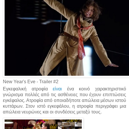
New Year's Eve - Trailer #2
Εγκεφαλική ατροφία
είναι
ένα κοινό χαρακτηριστικό
γνώρισμα πολλές από τις ασθένειες που έχουν επιπτώσεις
εγκέφαλος. Ατροφία από οποιαδήποτε απώλεια μέσων ιστού
κυττάρων. Στον ιστό εγκεφάλου, η ατροφία περιγράφει μια
απώλεια νευρώνες και οι συνδέσεις μεταξύ τους.