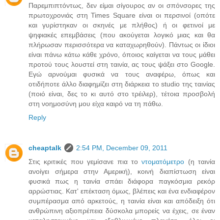
Παρεμπιπτόντως, δεν είμαι σίγουρος αν οι σπόνσορες της
πρωτοχρονιάς στη Times Square είναι οι περσινοί (οπότε
και γυρίστηκαν οι σκηνές με πλήθος) ή οι φετινοί με
ψηφιακές επεμβάσεις (που ακούγεται λογικό μιας και θα
πλήρωσαν περισσότερα να καταχωρηθούν). Πάντως οι ίδιοι
είναι πάνω κάτω κάθε χρόνο, όποιος καίγεται να τους μάθει
προτού τους λουστεί στη ταινία, ας τους ψάξει στο Google.
Εγώ αρνούμαι φυσικά να τους αναφέρω, όπως και
οτιδήποτε άλλο διαφημίζει στη διάρκεια το studio της ταινίας
(ποιό είναι, δες το κι αυτό στο τρέιλερ), τέτοια προσβολή
στη νοημοσύνη μου είχα καιρό να τη πάθω.
Reply
cheaptalk
2:54 PM, December 09, 2011
Στις κριτικές που γεμίσανε πια το
ντοματόμετρο
(η ταινία
ανοίγει σήμερα στην Αμερική), κοινή διαπίστωση είναι
φυσικά πως η ταινία σπάει διάφορα παγκόσμια ρεκόρ
αρρώστιας. Κατ' επέκταση όμως, βλέπεις και ένα ενδιαφέρον
συμπέρασμα από αρκετούς, η ταινία είναι και απόδειξη ότι
ανθρώπινη αξιοπρέπεια δύσκολα μπορείς να έχεις, σε έναν