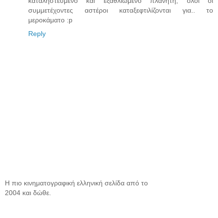
καταληστευμένο και εξαθλιωμένο πλανήτη, όλοι οι
συμμετέχοντες αστέροι καταξεφτιλίζονται για.. το
μεροκάματο :p
Reply
Η πιο κινηματογραφική ελληνική σελίδα από το
2004 και δώθε.