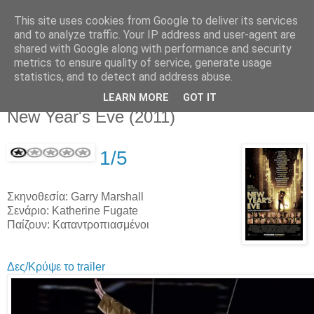
This site uses cookies from Google to deliver its services
Movies For The Masses
and to analyze traffic. Your IP address and user-agent are
shared with Google along with performance and security
metrics to ensure quality of service, generate usage
Challenging common sense since 2004
statistics, and to detect and address abuse.
LEARN MORE
GOT IT
Thursday, December 08, 2011
New Year's Eve (2011)
1/5
Σκηνοθεσία: Garry Marshall
Σενάριο: Katherine Fugate
Παίζουν: Καταντροπιασμένοι
Δες/Κρύψε το trailer