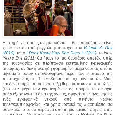
Αυστηρά για όσους αναρωτιούνται τι θα μπορούσε να είναι
χειρότερο και από μογγόλο μπάσταρδο του
Valentine's Day
(2010)
με το
I Don't Know How She Does It (2011)
, το
New
Year's Eve (2011)
θα ήτανε το πιο θαυμάσιο σποτάκι υπέρ
της ευθανασίας σε περίπτωση εκτεταμένης εγκεφαλικής
ατροφίας, αν δεν ήτανε ήδη φορτωμένο μέχρι ναυτίας από τα
μηνύματα όσων σπονσονάρανε πέρσι τον εορτασμό της
πρωτοχρονιάς στη Times Square, και όχι μόνο αυτών. Μιας
και δεν υπάρχει προς ανάπτυξη θέμα ούτε καν υποτυπώδες
(του στιλ μέρα των ερωτευμένων ας πούμε), το σενάριο
απλά εξερευνάει τα όρια της άνοιας, αφηγείται τις αναμνήσεις
ενός εγκεφαλικά νεκρού από πενήντα χρόνια
τηλεσκουπιδοφαγίας, και χρησιμοποιεί τις διαφημίσεις σα
συνεκτικό ιστό, σα πέρασμα από τη μια εμετική φτήνια, στην
εμετικότερη. Με υποχονδριακή άνεση, ο
Robert De Niro