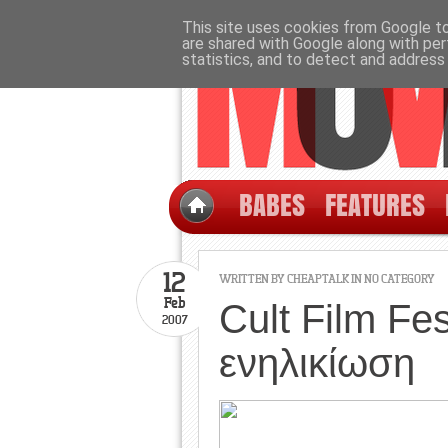
This site uses cookies from Google to 
are shared with Google along with per
statistics, and to detect and address
BABES
FEATURES
12
WRITTEN BY CHEAPTALK IN NO CATEGORY
Feb
Cult Film Fes
2007
ενηλικίωση