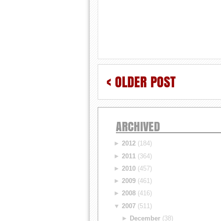
< OLDER POST
ARCHIVED
►
2012
(184)
►
2011
(364)
►
2010
(457)
►
2009
(461)
►
2008
(416)
▼
2007
(511)
►
December
(38)