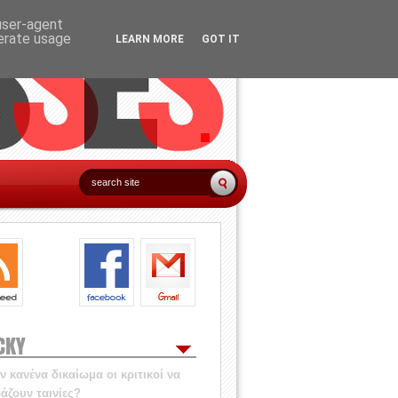
 user-agent
nerate usage
LEARN MORE
GOT IT
CKY
 κανένα δικαίωμα οι κριτικοί να
άζουν ταινίες?