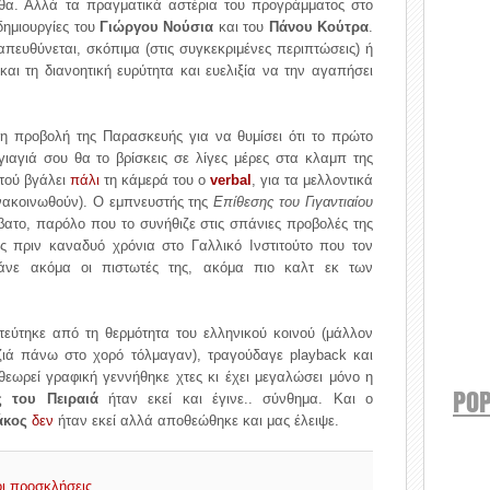
θα. Αλλά τα πραγματικά αστέρια του προγράμματος στο
δημιουργίες του
Γιώργου Νούσια
και του
Πάνου Κούτρα
.
απευθύνεται, σκόπιμα (στις συγκεκριμένες περιπτώσεις) ή
 και τη διανοητική ευρύτητα και ευελιξία να την αγαπήσει
η προβολή της Παρασκευής για να θυμίσει ότι το πρώτο
η γιαγιά σου θα το βρίσκεις σε λίγες μέρες στα κλαμπ της
οτού βγάλει
πάλι
τη κάμερά του ο
verbal
, για τα μελλοντικά
νακοινωθούν). Ο εμπνευστής της
Επίθεσης του Γιγαντιαίου
ατο, παρόλο που το συνήθιζε στις σπάνιες προβολές της
ς πριν καναδυό χρόνια στο Γαλλικό Ινστιτούτο που τον
ηγάνε ακόμα οι πιστωτές της, ακόμα πιο καλτ εκ των
εύτηκε από τη θερμότητα του ελληνικού κοινού (μάλλον
υζιά πάνω στο χορό τόλμαγαν), τραγούδαγε playback και
θεωρεί γραφική γεννήθηκε χτες κι έχει μεγαλώσει μόνο η
POP
 του Πειραιά
ήταν εκεί και έγινε.. σύνθημα. Και ο
άκος
δεν
ήταν εκεί αλλά αποθεώθηκε και μας έλειψε.
 οι προσκλήσεις