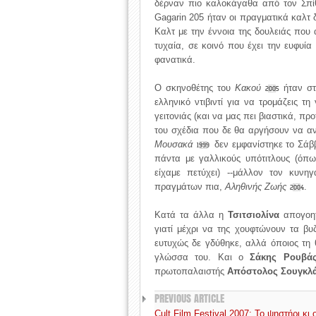
δέρναν πιο καλοκάγαθα από τον Σπί
Gagarin 205 ήταν οι πραγματικά καλτ 
Καλτ με την έννοια της δουλειάς που 
τυχαία, σε κοινό που έχει την ευφυία
φανατικά.
Ο σκηνοθέτης του
Κακού
ήταν στ
2005
ελληνικό ντιβιντί για να τρομάζεις τ
γειτονιάς (και να μας πει βιαστικά, πρ
του σχέδια που δε θα αργήσουν να α
Μουσακά
δεν εμφανίστηκε το Σάββ
1999
πάντα με γαλλικούς υπότιτλους (όπω
είχαμε πετύχει) --μάλλον τον κυν
πραγμάτων πια,
Αληθινής Ζωής
.
2004
Κατά τα άλλα η
Τσιτσιολίνα
απογοητ
γιατί μέχρι να της χουφτώνουν τα β
ευτυχώς δε γδύθηκε, αλλά όποιος τη 
γλώσσα του. Και ο
Σάκης Ρουβάς
πρωτοπαλαιστής
Απόστολος Σουγκλ
PREVIOUS ARTICLE
Cult Film Festival 2007: Το ψηστήρι κι