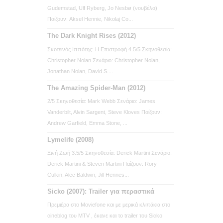
Gudemstad, Ulf Ryberg, Jo Nesbø (νουβέλα)
Παίζουν: Aksel Hennie, Nikolaj Co...
The Dark Knight Rises (2012)
Σκοτεινός Ιππότης: Η Επιστροφή 4.5/5 Σκηνοθεσία:
Christopher Nolan Σενάριο: Christopher Nolan,
Jonathan Nolan, David S....
The Amazing Spider-Man (2012)
2/5 Σκηνοθεσία: Mark Webb Σενάριο: James
Vanderbilt, Alvin Sargent, Steve Kloves Παίζουν:
Andrew Garfield, Emma Stone, ...
Lymelife (2008)
Ξινή Ζωή 3.5/5 Σκηνοθεσία: Derick Martini Σενάριο:
Derick Martini & Steven Martini Παίζουν: Rory
Culkin, Alec Baldwin, Jill Hennes...
Sicko (2007): Trailer για περαστικά
Πρεμιέρα στο Moviefone και με μερικά κλιπάκια στο
cineblog του MTV , έκανε και το trailer του Sicko