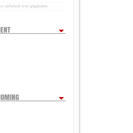
ο celluloid στα gigabytes
ENT
COMING