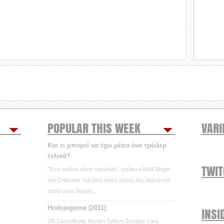
POPULAR THIS WEEK
VARI
Και τι μπορεί να έχει μέσα ένα τρέιλερ
τελικά?
TWI
"Ένα τρέιλερ κάνει πρεμιέρα", γράφει ο Matt Singer
στο Criticwire "και όλοι στους ιστούς δεν αρκούνται
απλά να το δημοσ...
Hodejegerne (2011)
INSI
3/5 Σκηνοθεσία: Morten Tyldum Σενάριο: Lars