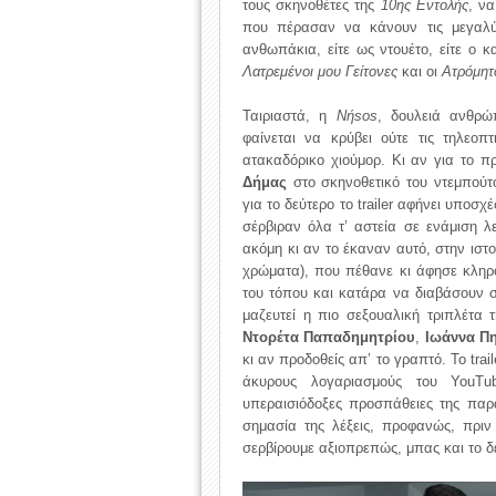
τους σκηνοθέτες της
10ης Εντολής
, ν
που πέρασαν να κάνουν τις μεγαλύτ
ανθωπάκια, είτε ως ντουέτο, είτε ο
Λατρεμένοι μου Γείτονες
και οι
Ατρόμητ
Ταιριαστά, η
Νήsos
, δουλειά ανθρώ
φαίνεται να κρύβει ούτε τις τηλεοπ
ατακαδόρικο χιούμορ. Κι αν για το πρ
Δήμας
στο σκηνοθετικό του ντεμπούτ
για το δεύτερο το trailer αφήνει υποσχ
σέρβιραν όλα τ’ αστεία σε ενάμιση λε
ακόμη κι αν το έκαναν αυτό, στην ιστο
χρώματα), που πέθανε κι άφησε κληρο
του τόπου και κατάρα να διαβάσουν στ
μαζευτεί η πιο σεξουαλική τριπλέτα 
Ντορέτα Παπαδημητρίου
,
Ιωάννα Π
κι αν προδοθείς απ’ το γραπτό. Το trai
άκυρους λογαριασμούς του YouTu
υπεραισιόδοξες προσπάθειες της παρ
σημασία της λέξεις, προφανώς, πριν
σερβίρουμε αξιοπρεπώς, μπας και το δ