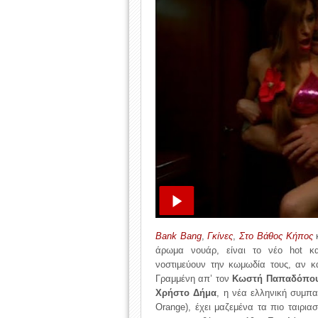
Bank Bang
,
Γκίνες
,
Στο Βάθος Κήπος
άρωμα νουάρ, είναι το νέο hot κ
νοστιμεύουν την κωμωδία τους, αν κα
Γραμμένη απ’ τον
Κωστή Παπαδόπο
Χρήστο Δήμα
, η νέα ελληνική συμπα
Orange), έχει μαζεμένα τα πιο ταιρια