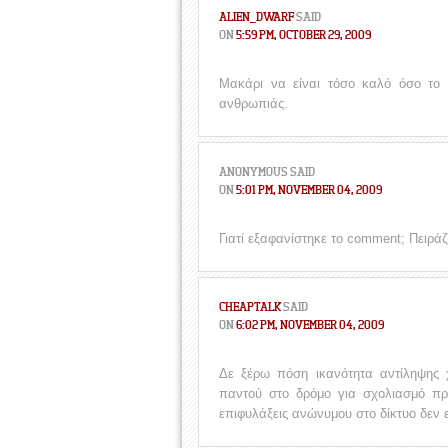
ALIEN_DWARF
SAID
ON
5:59 PM, OCTOBER 29, 2009
Μακάρι να είναι τόσο καλό όσο το t
ανθρωπιάς.
ANONYMOUS
SAID
ON
5:01 PM, NOVEMBER 04, 2009
Γιατί εξαφανίστηκε το comment; Πειράζ
CHEAPTALK
SAID
ON
6:02 PM, NOVEMBER 04, 2009
Δε ξέρω πόση ικανότητα αντίληψης χ
παντού στο δρόμο για σχολιασμό προ
επιφυλάξεις ανώνυμου στο δίκτυο δεν 