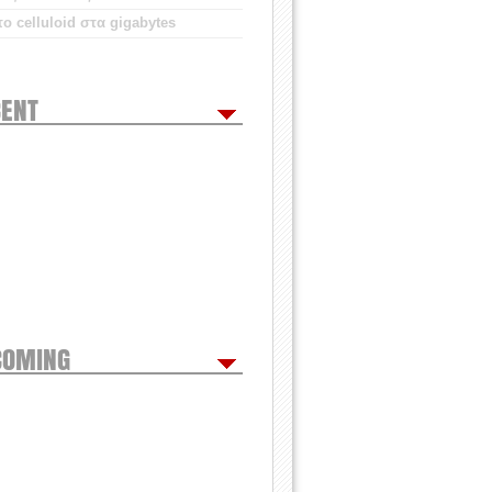
ο celluloid στα gigabytes
ENT
COMING