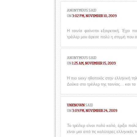
ANONYMOUS
SAID
ON
3:02 PM, NOVEMBER 10, 2009
Η ταινία φαίνεται εξαιρετική. Έχει π
τρέιλερ μου άρεσε πολύ η στιγμή που ο 
ANONYMOUS
SAID
ON
1:25 AM, NOVEMBER 15, 2009
Η πιο sexy ηθοποιός στην ελληνική τη
Δούκα στο τρέιλερ της ταινίας… και τα
UNKNOWN
SAID
ON
3:09 PM, NOVEMBER 24, 2009
Το τρέιλερ είναι πολύ καλό, έριξα πολύ
είναι μια από τις καλύτερες ελληνικές 