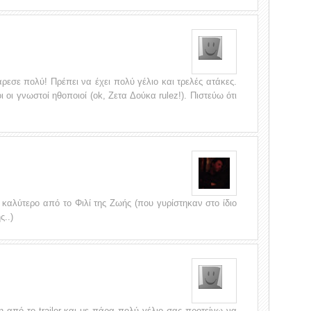
 άρεσε πολύ! Πρέπει να έχει πολύ γέλιο και τρελές ατάκες.
οι γνωστοί ηθοποιοί (ok, Ζετα Δούκα rulez!). Πιστεύω ότι
 καλύτερο από το Φιλί της Ζωής (που γυρίστηκαν στο ίδιο
ς..)
η από το trailer και με πάρα πολύ γέλιο σας προτείνω να