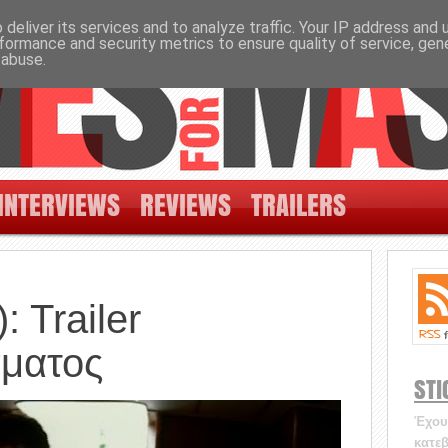
deliver its services and to analyze traffic. Your IP address and
formance and security metrics to ensure quality of service, ge
 abuse.
INTERVIEWS
REVIEWS
TRAILERS
: Trailer
ματος
STI
Έχουν
κατεβ