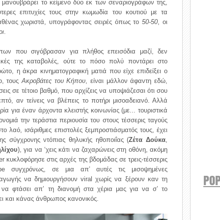
α μανουβράρει το κείμενο δύο εκ των σεναριογράφων της,
ερες επιτυχίες τους στην κωμωδία του κουτιού με τα
 καθένας χωριστά, υπογράφοντας σειρές όπως το
50-50
, οι
οι
.
πων που σιγόβρασαν για πλήθος επεισόδια μαζί, δεν
τικές της καταβολές, ούτε το πόσο πολύ ποντάρει στο
ώτο, η άκρα κινηματογραφική ματιά που είχε επιδείξει ο
ο, τους
Ακροβάτες του Κήπου
, είναι μάλλον άφαντη εδώ,
έσεις σε τέτοιο βαθμό, που αρχίζεις να υποψιάζεσαι ότι σου
πτό, αν τείνεις να βλέπεις το ποτήρι μισοαδειανό. Αλλά
ρία για έναν άρχοντα κλειστής κοινωνίας (με... τουριστικά
νομιά την τεράστια περιουσία του στους τέσσερις ταγούς
ο λαό, ισάριθμες επιστολές ξεμπροστιάσματός τους, έχει
της σύγχρονης ντόπιας θηλυκής ηθοποιΐας (
Ζέτα Δούκα
,
ηλίχου
), για να ‘χεις κάτι να ζαχαρώνεις στη οθόνη, ακόμη
ler κυκλοφόρησε στις αρχές της βδομάδας σε τρεις-τέσσερις
be συγχρόνως, σε μια απ’ αυτές τις μισοψημένες
POP
αγωγής να δημιουργήσουν viral χωρίς να ξέρουν καν τη
 να φτάσει απ’ τη διανομή στα χέρια μας για να σ’ το
ει και κάνας άνθρωπος κανονικός.