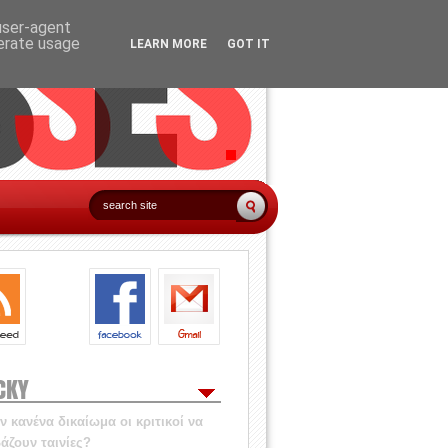
 user-agent
nerate usage
LEARN MORE
GOT IT
CKY
 κανένα δικαίωμα οι κριτικοί να
άζουν ταινίες?