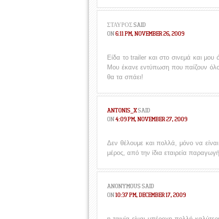
ΣΤΑΎΡΟΣ
SAID
ON
6:11 PM, NOVEMBER 26, 2009
Είδα το trailer και στο σινεμά και μου
Μου έκανε εντύπωση που παίζουν όλοι 
θα τα σπάει!
ANTONIS_X
SAID
ON
4:09 PM, NOVEMBER 27, 2009
Δεν θέλουμε και πολλά, μόνο να είναι
μέρος, από την ίδια εταιρεία παραγωγή
ANONYMOUS
SAID
ON
10:37 PM, DECEMBER 17, 2009
η ταινία είναι υπέροχη πολλή καλύτερ