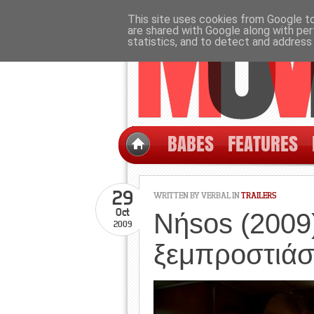
This site uses cookies from Google to 
are shared with Google along with per
statistics, and to detect and address
BABES
FEATURES
29
WRITTEN BY
VERBAL
IN
TRAILERS
Oct
Νήsos (2009)
2009
ξεμπροστιάσ