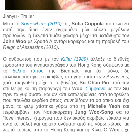
Jianyu - Trailer
Μετά το
Somewhere (2010)
της
Sofia Coppola
που κλείνει
αυτή την ώρα έναν αγχωμένο μίνι κύκλο μεγάλων
προβολών, η Βενετία τιμάει χαλαρά μέχρι τα μεσάνυχτα τον
John Woo
με Χρυσό Λιοντάρι καριέρας και τη προβολή του
Reign of Assassins (2010)
.
Ο άνθρωπος που με τον
Killer (1989)
άλλαξε το διεθνές
πρόσωπο του κινηματογράφου του Hong Kong σύμφωνα με
το
δελτίο τύπου
της Biennale και όχι μόνο, δε
πολυκουράστηκε κι ακριβώς στα γυρίσματα των
Assassins
,
χρέη σκηνοθέτη είχε ο Ταϊβανέζος
Su Chao-Pin
υπό την
επίβλεψη και τη παραγωγή του
Woo
.
Σύμφωνα
με τον
Su
πριν τα γυρίσματα, και αν κάτι καταλαβαίνεις από το τρέιλερ
που πουλάει κεφάλια όπως συνηθίζουν τα ασιατικά και όχι
μόνο, το φιλμ χτίστηκε γύρω από τη
Michelle Yeoh
και
περιλαμβάνει τον Νοτιοκορεάτη
Jung Woo-Song
σα το
"love interest" (πράγμα που δεν ακούς ακριβώς εύκολα για
αντρικό ρόλο) και αρκετά ονόματα από τις γύρω χώρες, με
λεφτά κυρίως από το Hong Kong και τη Κίνα. Ο
Woo
είχε