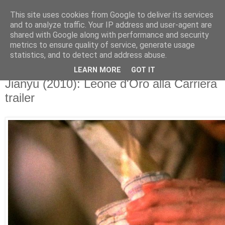
This site uses cookies from Google to deliver its services
Movies For The Masses
and to analyze traffic. Your IP address and user-agent are
shared with Google along with performance and security
metrics to ensure quality of service, generate usage
Challenging common sense since 2004
statistics, and to detect and address abuse.
LEARN MORE
GOT IT
Friday, September 03, 2010
Jianyu (2010): Leone d'Oro alla Carriera
trailer