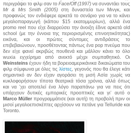
περιγράψει το φιλμ σαν το
Face/Off (1997)
να συναντάει τους
Mr & Mrs Smith (2005)
στη δυναστεία των Μινγκ, και
προφανώς τον ενδιέφερε αρκετά το σενάριο για να το κάνει
μεγαλοπαραγωγή (κάπου $15 εκατομμυρίων), αλλά ένα
promo reel που είχε διαρρεύσει την άνοιξη έδινε αρκετά old
school (με την έννοια της περιορισμένης επινοητικότητας)
εικόνα, και οι πρώτες σύντομες αντιδράσεις το
επιβεβαιώνουν, προσθέτοντας πάντως ένα pop πνεύμα που
δεν είχε φανεί ακριβώς πουθενά και μάλλον κάνει το όλο
wuxia εγχείρημα από ανεκτό μέχρι συμπαθητικό. Οι
Weinsteins
έχουν ήδη τα βορειοαμερικάνικα δικαιώματα του
φιλμ σύμφωνα με όλες τις
λίστες
, γεγονός που θα έλεγε κάτι
σημαντικό αν δεν είχαν αγοράσει τη μισή Ασία χωρίς να
κυκλοφορήσουν τίποτα θεατρικά τόσα χρόνια, αλλά όπως
και να 'χει αποτελεί ένα λόγο παραπάνω για να πεις ότι
υπάρχουν δυτικές εμπορικές προοπτικές και γι' αυτό ο
Marco Müller
προγραμμάτισε (και αυτή) τη προβολή πριν οι
μισοί μεγαλοεπισκέπτες αρχίσουν να πετάνε για Telluride και
Toronto.