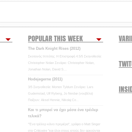
POPULAR THIS WEEK
VARI
The Dark Knight Rises (2012)
Σκοτεινός Ιππότης: Η Επιστροφή 4.5/5 Σκηνοθεσία:
TWI
Christopher Nolan Σενάριο: Christopher Nolan,
Jonathan Nolan, David S....
Hodejegerne (2011)
INSI
3/5 Σκηνοθεσία: Morten Tyldum Σενάριο: Lars
Gudemstad, Ulf Ryberg, Jo Nesbø (νουβέλα)
Παίζουν: Aksel Hennie, Nikolaj Co...
Και τι μπορεί να έχει μέσα ένα τρέιλερ
τελικά?
"Ένα τρέιλερ κάνει πρεμιέρα", γράφει ο Matt Singer
στο Criticwire "και όλοι στους ιστούς δεν αρκούνται