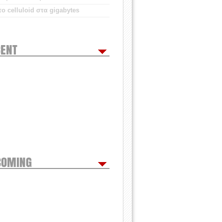
ο celluloid στα gigabytes
ENT
COMING