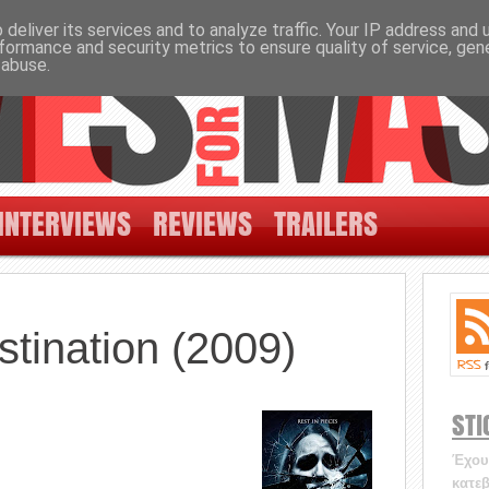
deliver its services and to analyze traffic. Your IP address and
formance and security metrics to ensure quality of service, ge
 abuse.
INTERVIEWS
REVIEWS
TRAILERS
stination (2009)
STI
Έχουν
κατεβ