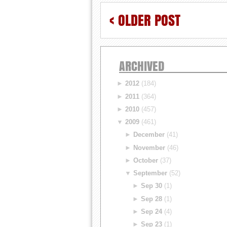
< OLDER POST
ARCHIVED
►
2012
(184)
►
2011
(364)
►
2010
(457)
▼
2009
(461)
►
December
(41)
►
November
(46)
►
October
(37)
▼
September
(52)
►
Sep 30
(1)
►
Sep 28
(1)
►
Sep 24
(4)
►
Sep 23
(1)