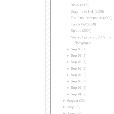
Ricky (2009)
Drag me to Hell (2009)
The Final Destination (2009)
Kabuli Kid (2008)
Spread (2009)
Νύχτες Πρεμιέρας 2009: Το
Πρόγραμμα
►
Sep 09
(1)
►
Sep 08
(1)
►
Sep 06
(1)
►
Sep 05
(1)
►
Sep 04
(2)
►
Sep 03
(7)
►
Sep 02
(1)
►
Sep 01
(2)
►
August
(20)
►
July
(26)
►
June
(29)