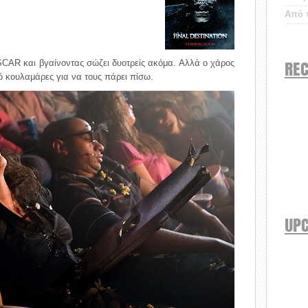
Από τ
REC
SCAR και βγαίνοντας σώζει δυοτρείς ακόμα. Αλλά ο χάρος
ρό κουλαμάρες για να τους πάρει πίσω.
UP