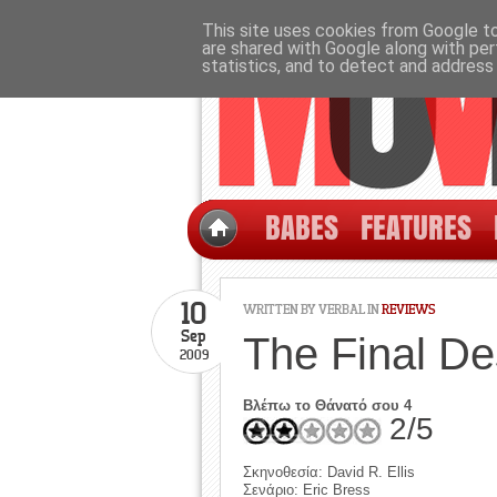
This site uses cookies from Google to 
are shared with Google along with per
statistics, and to detect and address
BABES
FEATURES
10
WRITTEN BY
VERBAL
IN
REVIEWS
Sep
The Final De
2009
Βλέπω το Θάνατό σου 4
2/5
Σκηνοθεσία: David R. Ellis
Σενάριο: Eric Bress