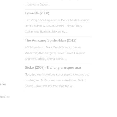
απλά να το δημοσ...
Lymelife (2008)
Ξινή Ζωή 3.5/5 Σκηνοθεσία: Derick Martini Σενάριο:
Derick Martini & Steven Martini Παίζουν: Rory
Culkin, Alec Baldwin, Jill Hennes...
The Amazing Spider-Man (2012)
2/5 Σκηνοθεσία: Mark Webb Σενάριο: James
Vanderbilt, Alvin Sargent, Steve Kloves Παίζουν:
Andrew Garfield, Emma Stone, ...
Sicko (2007): Trailer για περαστικά
Πρεμιέρα στο Moviefone και με μερικά κλιπάκια στο
cineblog του MTV , έκανε και το trailer του Sicko
iler
(2007) , λίγο μετά την πρεμιέρα της ίδι...
 Venice