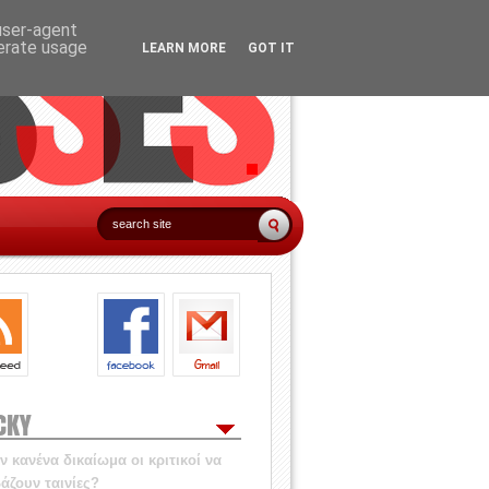
 user-agent
nerate usage
LEARN MORE
GOT IT
CKY
 κανένα δικαίωμα οι κριτικοί να
άζουν ταινίες?