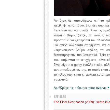
Αν έχεις δει οποιοδήποτε απ’ τα τρ
περίληψη από πάνω, έτσι δεν σου χρει
franchise για να ανοίξει λίγο τις π
πάρει ο Χάρος (βάζει, ας πούμε, έ
προσπαθεί να ξεπεράσει τον αλκοολισμ
μια σειρά αλλόκοτα ατυχήματα, να σ
κλιμακούμενο βαθμό αηδίας, τα αν
ξεπαστρεφτούν πιο θεαματικά. Τρία επ
που στήνονται τα ατυχήματα, είναι 
δίνει λίγο πιο gorey εναλλακτικές, αλλ
των πιτσιλισμάτων της, το οποίο είναι 
το τέλος του, είναι κι αρκετά εντυπω
χαριστικό.
Δες/Κρύψε τις αίθουσες
που ανοίγει
SEE ALSO
The Final Destination (2009): Death in a