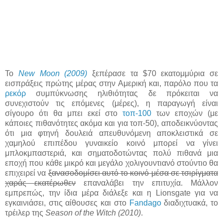
Το
New Moon (2009)
ξεπέρασε τα $70 εκατομμύρια σε
εισπράξεις πρώτης μέρας στην Αμερική και, παρόλο που τα
ρεκόρ
συμπύκνωσης ηλιθιότητας δε πρόκειται να
συνεχιστούν τις επόμενες (μέρες), η παραγωγή είναι
σίγουρο ότι θα μπει εκεί στο
τοπ-100
των εποχών (με
κάποιες πιθανότητες ακόμα και για τοπ-50), αποδεικνύοντας
ότι μια φτηνή δουλειά απευθυνόμενη αποκλειστικά σε
χαμηλού επιπέδου γυναικείο κοινό μπορεί να γίνει
μπλοκμπαστεριά, και σηματοδοτώντας πολύ πιθανά μια
εποχή που κάθε μικρό και μεγάλο χολιγουντιανό στούντιο θα
επιχειρεί να
ξανασοδομίσει αυτό το κοινό μέσα σε τσιρίγματα
χαράς εκατέρωθεν
επαναλάβει την επιτυχία. Μάλλον
εμπρεπώς, την ίδια μέρα διάλεξε και η Lionsgate για να
εγκαινιάσει, στις αίθουσες και στο
Fandago
διαδιχτυακά, το
τρέιλερ της
Season of the Witch (2010)
.