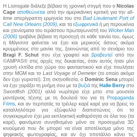
Η Lionsgate διάλεξε βέβαια τη χρονική στιγμή που o
Nicolas
Cage
αποθεώνεται
από την αμερικάνικη κριτική για την all-
time απερίγραπτη ερμηνεία του στο
Bad Lieutenant: Port of
Call New Orleans (2009)
, και τα
εξωφρενικά
ή μη περουκίνια
και χτενίσματα του τεράστιου πρωταγωνιστή του
Wicker Man
(2006)
τραβάνε βέβαια τη προσοχή σε κάθε ταινία του, όμως
η
Μάγισσα
φαίνεται να έχει και μερικούς άσους ακόμα
κρυμμένους στο μανίκι της, ξεκινώντας από το σενάριο του
Bragi F. Schut
που είχε γραφτεί και
βραβευτεί
από την
©AMPAS® στις αρχές της δεκαετίας, όταν αυτός ήταν μίνι
χρυσή ελπίδα στο χώρο του φανταστικού και είχε πουλήσει
στην MGM και το
Last Voyage of Demeter
(το οποίο ακόμα
δεν έχει γυριστεί). Στη σκηνοθεσία, ο
Dominic Sena
μπορεί
να έχει χαράξει τη μνήμη σου με τα
βυζιά
της
Halle Berry
στο
Swordfish (2001)
αλλά νωρίτερα είχε μπει στα μουσεία
μοντέρνας τέχνης με τη δουλειά του για τη
Propaganda
Films
, και αν περπατάς τα τρέιλερ καρέ καρέ για να βρεις το
καταλληλότερο για εξώφυλλο διαπιστώνεις ότι το
συγκεκριμένο έχει μια εκπληκτική καθαρότητα σε όλα του (τα
καρέ), φαινόμενο συνηθισμένο μόνο σε προσεγμένα 3D
κινούμενα που δε μπορεί να είναι αποτέλεσμα μόνο της
ψηφιακής φωτογραφίας, και αν όχι τιποτάλλο κάνει τις