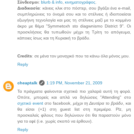
Σύνδεσμοι
:
blurb & info
,
κινηματογράφος
.
Διαδικασία
: κάνεις κλικ στο πόστερ, σου βγάζει ένα e-mail,
συμπληρώνεις το όνομά σου και το στέλνεις ή ιδιοποιείσαι
εξωγήινη τεχνολογία και μας τη στέλνεις μαζί με το κομμένο
άκρο με θέμα "Symmetoxh sto diagwnismo District 9". Οι
προσκλήσεις θα τυπωθούν μέχρι τη Τρίτη το απόγευμα,
κάποιες ίσως και τη Κυριακή το βράδυ.
Credits
: σε μένα τον μοναχικό που τα κάνω όλα μόνος μου.
Reply
cheaptalk
1:19 PM, November 21, 2009
Τα πράγματα φαίνονται σχετικά πιο χαλαρά αυτή τη φορά.
Οπότε, μπορείς και απλά να δηλώσεις "Attending" στο
σχετικό event
στο facebook,
μέχρι τη Δευτέρα το βράδυ
, και
θα είσαι (+1) στη guest list στη πρεμιέρα. Plz, μη
προσκαλείς φίλους που δηλώνουν ότι θα παραστούν μόνο
για το εφέ (i.e. χωρίς σκοπό να έρθουν).
Reply