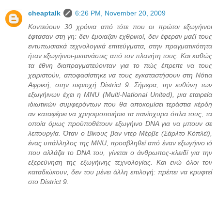
cheaptalk
6:26 PM, November 20, 2009
Κοντεύουν 30 χρόνια από τότε που οι πρώτοι εξωγήινοι
έφτασαν στη γη: δεν έμοιαζαν εχθρικοί, δεν έφεραν μαζί τους
εντυπωσιακά τεχνολογικά επιτεύγματα, στην πραγματικότητα
ήταν εξωγήινοι-μετανάστες από τον πλανήτη τους. Και καθώς
τα έθνη διαπραγματεύονταν για το πώς έπρεπε να τους
χειριστούν, αποφασίστηκε να τους εγκαταστήσουν στη Νότια
Αφρική, στην περιοχή District 9. Σήμερα, την ευθύνη των
εξωγήινων έχει η MNU (Multi-National United), μια εταιρεία
ιδιωτικών συμφερόντων που θα αποκομίσει τεράστια κέρδη
αν καταφέρει να χρησιμοποιήσει τα πανίσχυρα όπλα τους, τα
οποία όμως προϋποθέτουν εξωγήινο DNA για να μπουν σε
λειτουργία. Όταν ο Βίκους βαν ντερ Μέρβε (Σάρλτο Κόπλεϊ),
ένας υπάλληλος της MNU, προσβληθεί από έναν εξωγήινο ιό
που αλλάζει το DNA του, γίνεται ο άνθρωπος-κλειδί για την
εξερεύνηση της εξωγήινης τεχνολογίας. Και ενώ όλοι τον
καταδιώκουν, δεν του μένει άλλη επιλογή: πρέπει να κρυφτεί
στο District 9.