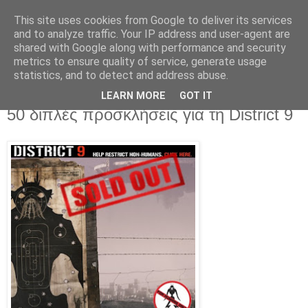
This site uses cookies from Google to deliver its services
Movies For The Masses
and to analyze traffic. Your IP address and user-agent are
shared with Google along with performance and security
metrics to ensure quality of service, generate usage
Challenging common sense since 2004
statistics, and to detect and address abuse.
LEARN MORE
GOT IT
Friday, November 20, 2009
50 διπλές προσκλήσεις για τη District 9