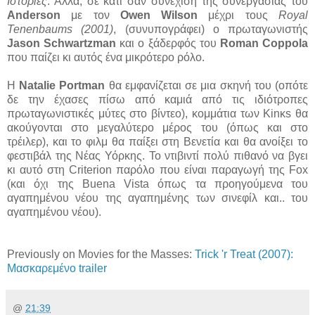
Ιστορίες
. Αλλά, σε κάτι σαν συνέχιση της συνεργασίας του
Anderson
με τον
Owen Wilson
μέχρι τους
Royal
Tenenbaums (2001)
, (συνυπογράφει) ο πρωταγωνιστής
Jason Schwartzman
και ο ξάδερφός του
Roman Coppola
που παίζει κι αυτός ένα μικρότερο ρόλο.
Η
Natalie Portman
θα εμφανίζεται σε μια σκηνή του (οπότε
δε την έχασες πίσω από καμιά από τις ιδιότροπες
πρωταγωνιστικές μύτες στο βίντεο), κομμάτια των Kinκs θα
ακούγονται στο μεγαλύτερο μέρος του (όπως και στο
τρέιλερ), και το φιλμ θα παίξει στη Βενετία και θα ανοίξει το
φεστιβάλ της Νέας Υόρκης. Το ντιβιντί πολύ πιθανό να βγει
κι αυτό στη Criterion παρόλο που είναι παραγωγή της Fox
(και όχι της Buena Vista όπως τα προηγούμενα του
αγαπημένου νέου της αγαπημένης των σινεφίλ και.. του
αγαπημένου νέου).
Previously on Movies for the Masses:
Trick 'r Treat (2007):
Μασκαρεμένο trailer
@
21:39