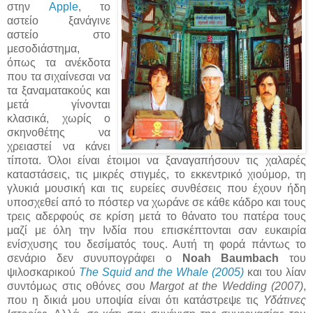
στην
Apple
, το
αστείο ξανάγινε
αστείο στο
μεσοδιάστημα,
όπως τα ανέκδοτα
που τα σιχαίνεσαι να
τα ξαναματακούς και
μετά γίνονται
κλασικά, χωρίς ο
σκηνοθέτης να
χρειαστεί να κάνει
τίποτα. Όλοι είναι έτοιμοι να ξαναγαπήσουν τις χαλαρές
καταστάσεις, τις μικρές στιγμές, το εκκεντρικό χιούμορ, τη
γλυκιά μουσική και τις ευρείες συνθέσεις που έχουν ήδη
υποσχεθεί από το πόστερ να χωράνε σε κάθε κάδρο και τους
τρεις αδερφούς σε κρίση μετά το θάνατο του πατέρα τους
μαζί με όλη την Ινδία που επισκέπτονται σαν ευκαιρία
ενίσχυσης του δεσίματός τους. Αυτή τη φορά πάντως το
σενάριο δεν συνυπογράφει ο
Noah Baumbach
του
ψιλοσκαρικού
The Squid and the Whale (2005)
και του λίαν
συντόμως στις οθόνες σου
Margot at the Wedding (2007)
,
που η δικιά μου υποψία είναι ότι κατάστρεψε τις
Υδάτινες