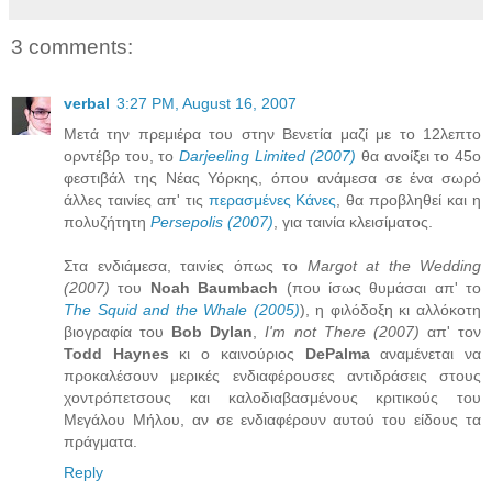
3 comments:
verbal
3:27 PM, August 16, 2007
Μετά την πρεμιέρα του στην Βενετία μαζί με το 12λεπτο
ορντέβρ του, το
Darjeeling Limited (2007)
θα ανοίξει το 45ο
φεστιβάλ της Νέας Υόρκης, όπου ανάμεσα σε ένα σωρό
άλλες ταινίες απ' τις
περασμένες Κάνες
, θα προβληθεί και η
πολυζήτητη
Persepolis (2007)
, για ταινία κλεισίματος.
Στα ενδιάμεσα, ταινίες όπως το
Margot at the Wedding
(2007)
του
Noah Baumbach
(που ίσως θυμάσαι απ' το
The Squid and the Whale (2005)
), η φιλόδοξη κι αλλόκοτη
βιογραφία του
Bob Dylan
,
I'm not There (2007)
απ' τον
Todd Haynes
κι ο καινούριος
DePalma
αναμένεται να
προκαλέσουν μερικές ενδιαφέρουσες αντιδράσεις στους
χοντρόπετσους και καλοδιαβασμένους κριτικούς του
Μεγάλου Μήλου, αν σε ενδιαφέρουν αυτού του είδους τα
πράγματα.
Reply