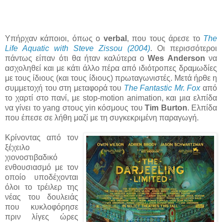
Υπήρχαν κάποιοι, όπως ο
verbal
, που τους άρεσε το
The
Life Aquatic with Steve Zissou (2004)
. Οι περισσότεροι
πάντως είπαν ότι θα ήταν καλύτερα ο
Wes Anderson
να
ασχοληθεί και με κάτι άλλο πέρα από ιδιότροπες δραμωδίες
με τους ίδιους (και τους ίδιους) πρωταγωνιστές. Μετά ήρθε η
συμμετοχή του στη μεταφορά του
The Fantastic Mr. Fox
από
το χαρτί στο πανί, με stop-motion animation, και μια ελπίδα
να γίνει το yang στους yin κόσμους του
Tim Burton
. Ελπίδα
που έπεσε σε λήθη μαζί με τη συγκεκριμένη παραγωγή.
Κρίνοντας από τον
ξέχειλο
χιονοστιβαδικό
ενθουσιασμό με τον
οποίο υποδέχονται
όλοι το τρέιλερ της
νέας του δουλειάς
που κυκλοφόρησε
πριν λίγες ώρες