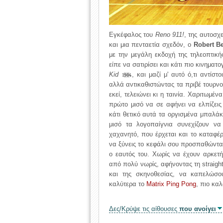
Εγκέφαλος του
Reno 911!
, της αυτοσχ
και μια πενταετία σχεδόν, ο
Robert B
με την μεγάλη εκδοχή της τηλεοπτική
είπε να σατιρίσει και κάτι πιο κινημα
Kid
, και μαζί μ' αυτό ό,τι αντίσ
1984
αλλά αντικαθιστώντας τα πριβέ τουρν
εκεί, τελειώνει κι η ταινία. Χαριτωμέ
πρώτο μισό να σε αφήνει να ελπίζεις
κάτι θετικό αυτά τα οργισμένα μπαλάκια
μισό τα λογοπαίγνια συνεχίζουν 
χαχανητό, που έρχεται και το καταφέ
να ξύνεις το κεφάλι σου προσπαθώντας
ο εαυτός του. Χωρίς να έχουν αρκετή
από πολύ νωρίς, αφήνοντας τη straigh
και της σκηνοθεσίας, να καπελώσο
καλύτερα το
Matrix Ping Pong
, πιο κα
Δες/Κρύψε τις αίθουσες
που ανοίγει