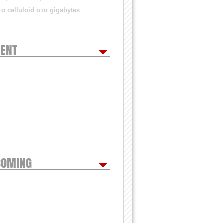
ο celluloid στα gigabytes
ENT
COMING