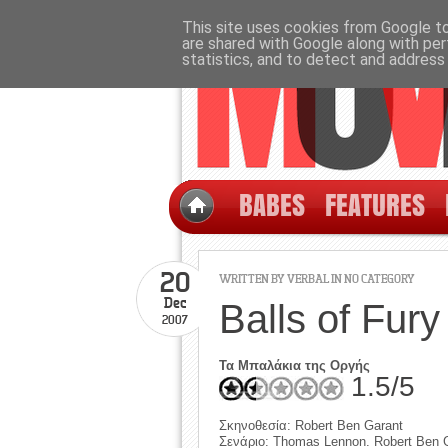
This site uses cookies from Google to 
are shared with Google along with per
statistics, and to detect and address
BABES
FEATURES
20
WRITTEN BY
VERBAL
IN NO CATEGORY
Dec
Balls of Fury
2007
Τα Μπαλάκια της Οργής
1.5/5
Σκηνοθεσία: Robert Ben Garant
Σενάριο: Thomas Lennon. Robert Ben 