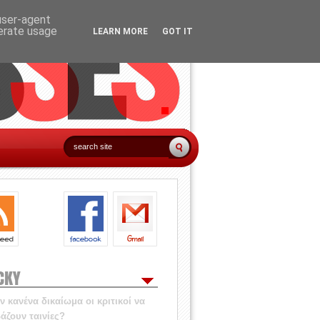
 user-agent
nerate usage
LEARN MORE
GOT IT
CKY
 κανένα δικαίωμα οι κριτικοί να
άζουν ταινίες?