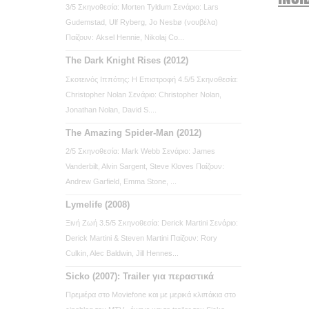
3/5 Σκηνοθεσία: Morten Tyldum Σενάριο: Lars
Gudemstad, Ulf Ryberg, Jo Nesbø (νουβέλα)
Παίζουν: Aksel Hennie, Nikolaj Co...
The Dark Knight Rises (2012)
Σκοτεινός Ιππότης: Η Επιστροφή 4.5/5 Σκηνοθεσία:
Christopher Nolan Σενάριο: Christopher Nolan,
Jonathan Nolan, David S....
The Amazing Spider-Man (2012)
2/5 Σκηνοθεσία: Mark Webb Σενάριο: James
Vanderbilt, Alvin Sargent, Steve Kloves Παίζουν:
Andrew Garfield, Emma Stone, ...
Lymelife (2008)
Ξινή Ζωή 3.5/5 Σκηνοθεσία: Derick Martini Σενάριο:
Derick Martini & Steven Martini Παίζουν: Rory
Culkin, Alec Baldwin, Jill Hennes...
Sicko (2007): Trailer για περαστικά
Πρεμιέρα στο Moviefone και με μερικά κλιπάκια στο