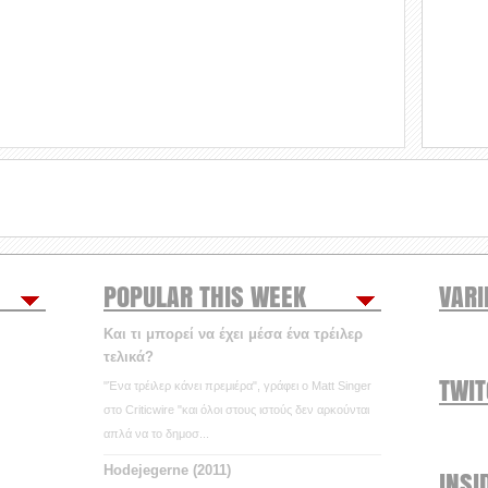
POPULAR THIS WEEK
VARI
Και τι μπορεί να έχει μέσα ένα τρέιλερ
τελικά?
TWI
"Ένα τρέιλερ κάνει πρεμιέρα", γράφει ο Matt Singer
στο Criticwire "και όλοι στους ιστούς δεν αρκούνται
απλά να το δημοσ...
Hodejegerne (2011)
INSI