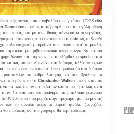
εδιαστικής σειράς που κανιβαλίζει reality τύπου
COPS
εδώ
en Garant
έκανε φέτος το πέρασμά του στη μεγάλη οθόνη
ς του σειράς, και με τους ίδιους πάνω-κάτω συνεργάτες,
τογραφικό. Πιάνοντας στα δοντάκια του πρωτίστως το
Karate
τοιχο πολεμοτεχνικό μπορεί να σου περάσει απ' το μυαλό,
ουά καρατέκα, με πριβέ τουρνουά πινγκ πονγκ. Και κάπου
να gags δίνουν και παίρνουν, με το εξόφθαλμο spoofing στο
 ότι κάπως μπορεί ν' ανέβει στο δεύτερο, αλλά αν έχουν
, είναι ότι δεν είναι άνισα. Που σημαίνει ότι στο δεύτερο
να προσπαθούν σε βαθμό λύπησης να σου βγάλουν το
ρνει από μόνος του ο
Christopher Walken
, αφήνοντάς σε
 να καταλάβεις αν σατιρίζει τον εαυτό του, ή απλώς είναι
 τσαντίλα ούτε καν για ξεκίνημα, τα μπαλάκια ξεμένουν
t to DVDίλα που σου μύριζε στην προχειρότητα του μοντάζ
υν όλο το σύνολο μέχρι το βαρετό φινάλε. (Ξανα)δες
POP
λά θα περάσεις, και πιο γρήγορα θα ξεμπερδέψεις.