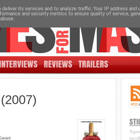
deliver its services and to analyze traffic. Your IP address and
formance and security metrics to ensure quality of service, ge
 abuse.
INTERVIEWS
REVIEWS
TRAILERS
 (2007)
STI
Έχουν
Garant
κατεβ