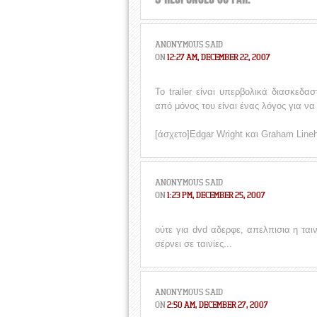
ANONYMOUS
SAID
ON
12:27 AM, DECEMBER 22, 2007
Το trailer είναι υπερβολικά διασκεδασ
από μόνος του είναι ένας λόγος για να 
[άσχετο]Edgar Wright και Graham Lineha
ANONYMOUS
SAID
ON
1:23 PM, DECEMBER 25, 2007
ούτε για dvd αδερφε, απελπισια η ται
σέρνει σε ταινίες...
ANONYMOUS
SAID
ON
2:50 AM, DECEMBER 27, 2007