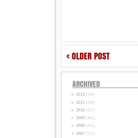
< OLDER POST
ARCHIVED
►
2012
(184)
►
2011
(364)
►
2010
(457)
►
2009
(461)
►
2008
(416)
▼
2007
(511)