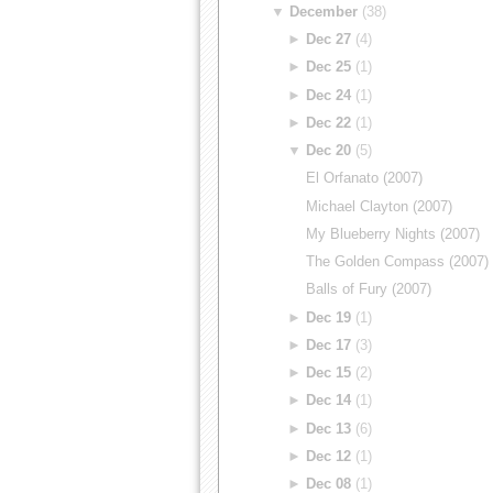
▼
December
(38)
►
Dec 27
(4)
►
Dec 25
(1)
►
Dec 24
(1)
►
Dec 22
(1)
▼
Dec 20
(5)
El Orfanato (2007)
Michael Clayton (2007)
My Blueberry Nights (2007)
The Golden Compass (2007)
Balls of Fury (2007)
►
Dec 19
(1)
►
Dec 17
(3)
►
Dec 15
(2)
►
Dec 14
(1)
►
Dec 13
(6)
►
Dec 12
(1)
►
Dec 08
(1)