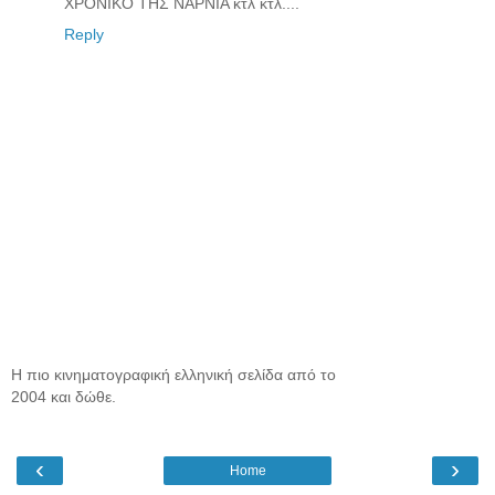
ΧΡΟΝΙΚΟ ΤΗΣ ΝΑΡΝΙΑ κτλ κτλ....
Reply
Η πιο κινηματογραφική ελληνική σελίδα από το
2004 και δώθε.
‹
›
Home