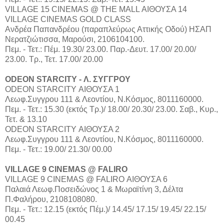
VILLAGE 15 CINEMAS @ THE MALL ΑΙΘΟΥΣΑ 14
VILLAGE CINEMAS GOLD CLASS
Aνδρέα Παπανδρέου (παραπλεύρως Αττικής Οδού) ΗΣΑΠ
Νερατζιώτισσα, Μαρούσι, 2106104100.
Πεμ. - Τετ.: Πέμ. 19.30/ 23.00. Παρ.-Δευτ. 17.00/ 20.00/
23.00. Τρ., Τετ. 17.00/ 20.00
ODEON STARCITY - Λ. ΣΥΓΓΡΟΥ
ODEON STARCITY ΑΙΘΟΥΣΑ 1
Λεωφ.Συγγρου 111 & Λεοντίου, Ν.Κόσμος, 8011160000.
Πεμ. - Τετ.: 15.30 (εκτός Τρ.)/ 18.00/ 20.30/ 23.00. Σαβ., Κυρ.,
Τετ. & 13.10
ODEON STARCITY ΑΙΘΟΥΣΑ 2
Λεωφ.Συγγρου 111 & Λεοντίου, Ν.Κόσμος, 8011160000.
Πεμ. - Τετ.: 19.00/ 21.30/ 00.00
VILLAGE 9 CINEMAS @ FALIRO
VILLAGE 9 CINEMAS @ FALIRO ΑΙΘΟΥΣΑ 6
Παλαιά Λεωφ.Ποσειδώνος 1 & Μωραϊτίνη 3, Δέλτα
Π.Φαλήρου, 2108108080.
Πεμ. - Τετ.: 12.15 (εκτός Πέμ.)/ 14.45/ 17.15/ 19.45/ 22.15/
00.45