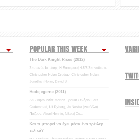
POPULAR THIS WEEK
VARI
The Dark Knight Rises (2012)
Σκοτεινός Ιππότης: Η Επιστροφή 4.5/5 Σκηνοθεσία:
TWI
Christopher Nolan Σενάριο: Christopher Nolan,
Jonathan Nolan, David S....
Hodejegerne (2011)
INSI
3/5 Σκηνοθεσία: Morten Tyldum Σενάριο: Lars
Gudemstad, Ulf Ryberg, Jo Nesbø (νουβέλα)
Παίζουν: Aksel Hennie, Nikolaj Co...
Και τι μπορεί να έχει μέσα ένα τρέιλερ
τελικά?
"Ένα τρέιλερ κάνει πρεμιέρα", γράφει ο Matt Singer