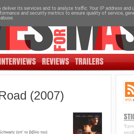
deliver its services and to analyze traffic. Your IP address and
formance and security metrics to ensure quality of service, ge
 abuse.
INTERVIEWS
REVIEWS
TRAILERS
 Road (2007)
STI
Έχουν
chwartz (απ' το βιβλίο του)
κατεβ