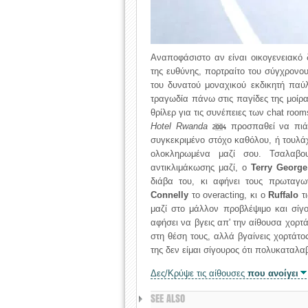
Αναποφάσιστο αν είναι οικογενειακό 
της ευθύνης, πορτραίτο του σύγχρονου
του δυνατού μοναχικού εκδικητή παύ
τραγωδία πάνω στις παγίδες της μοίρ
θρίλερ για τις συνέπειες των chat roo
Hotel Rwanda
προσπαθεί να πιάσ
2004
συγκεκριμένο στόχο καθόλου, ή τουλά
ολοκληρωμένα μαζί σου. Τσαλαβο
αντικλιμάκωσης μαζί, ο
Terry George
διάβα του, κι αφήνει τους πρωταγω
Connelly
το overacting, κι ο
Ruffalo
τι
μαζί στο μάλλον προβλέψιμο και σίγο
αφήσει να βγεις απ' την αίθουσα χορτ
στη θέση τους, αλλά βγαίνεις χορτάτ
της δεν είμαι σίγουρος ότι πολυκαταλαβ
Δες/Κρύψε τις αίθουσες
που ανοίγει
SEE ALSO