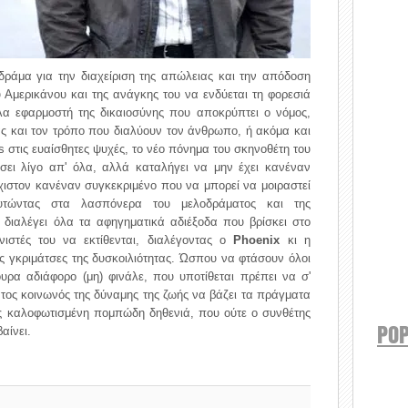
δράμα για την διαχείριση της απώλειας και την απόδοση
 Αμερικάνου και της ανάγκης του να ενδύεται τη φορεσιά
λα εφαρμοστή της δικαιοσύνης που αποκρύπτει ο νόμος,
ας και τον τρόπο που διαλύουν τον άνθρωπο, ή ακόμα και
ms στις ευαίσθητες ψυχές, το νέο πόνημα του σκηνοθέτη του
ει λίγο απ' όλα, αλλά καταλήγει να μην έχει κανέναν
χιστον κανέναν συγκεκριμένο που να μπορεί να μοιραστεί
υτώντας στα λασπόνερα του μελοδράματος και της
διαλέγει όλα τα αφηγηματικά αδιέξοδα που βρίσκει στο
νιστές του να εκτίθενται, διαλέγοντας ο
Phoenix
κι η
ς γκριμάτσες της δυσκοιλιότητας. Ώσπου να φτάσουν όλοι
υρα αδιάφορο (μη) φινάλε, που υποτίθεται πρέπει να σ'
άτος κοινωνός της δύναμης της ζωής να βάζει τα πράγματα
ος καλοφωτισμένη πομπώδη δηθενιά, που ούτε ο συνθέτης
POP
αίνει.