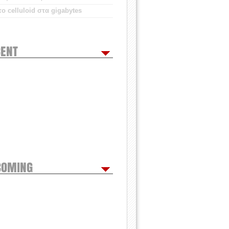
ο celluloid στα gigabytes
ENT
COMING