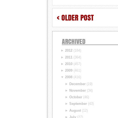
< OLDER POST
ARCHIVED
►
2012
(184)
►
2011
(364)
►
2010
(457)
►
2009
(461)
▼
2008
(416)
►
December
(19)
►
November
(34)
►
October
(46)
►
September
(43)
►
August
(12)
►
July
(27)