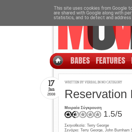
This site uses cookies from Google to 
are shared with Google along with per
statistics, and to detect and address
BABES
FEATURES
17
WRITTEN BY
VERBAL
IN NO CATEGORY
Jan
Reservation
2008
Μοιραία Σύγκρουση
1.5/5
Σκηνοθεσία: Terry George
Σενάριο: Terry George, John Burnham S