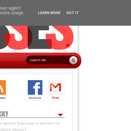
 user-agent
nerate usage
LEARN MORE
GOT IT
CKY
 κανένα δικαίωμα οι κριτικοί να
άζουν ταινίες?