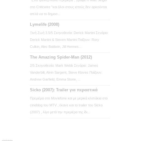
στο Criticwire "και όλοι στους ιστούς δεν αρκούνται
απλά να το δημοσ...
Lymelife (2008)
Ξινή Ζωή 3.5/5 Σκηνοθεσία: Derick Martini Σενάριο:
Derick Martini & Steven Martini Παίζουν: Rory
Culkin, Alec Baldwin, Jill Hennes...
The Amazing Spider-Man (2012)
2/5 Σκηνοθεσία: Mark Webb Σενάριο: James
Vanderbilt, Alvin Sargent, Steve Kloves Παίζουν:
Andrew Garfield, Emma Stone, ...
Sicko (2007): Trailer για περαστικά
Πρεμιέρα στο Moviefone και με μερικά κλιπάκια στο
cineblog του MTV , έκανε και το trailer του Sicko
(2007) , λίγο μετά την πρεμιέρα της ίδι...