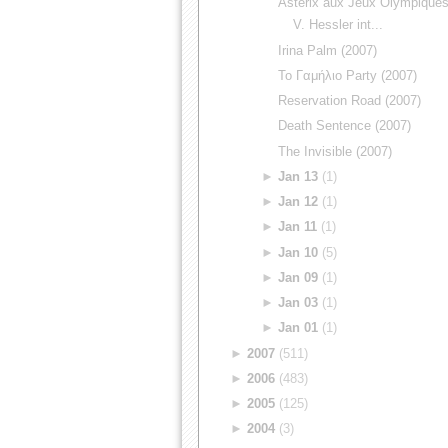
Astérix aux Jeux Olympiques
V. Hessler int...
Irina Palm (2007)
Το Γαμήλιο Party (2007)
Reservation Road (2007)
Death Sentence (2007)
The Invisible (2007)
►
Jan 13
(1)
►
Jan 12
(1)
►
Jan 11
(1)
►
Jan 10
(5)
►
Jan 09
(1)
►
Jan 03
(1)
►
Jan 01
(1)
►
2007
(511)
►
2006
(483)
►
2005
(125)
►
2004
(3)