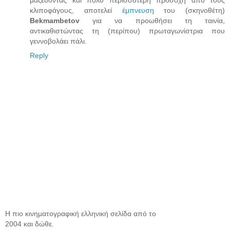
μαζεύοντας και πολύ περισσότερη προσοχή από τους
κλιποφάγους, αποτελεί
έμπνευση
του (σκηνοθέτη)
Bekmambetov
για να προωθήσει τη ταινία,
αντικαθιστώντας τη (περίπου) πρωταγωνίστρια που
γεννοβολάει πάλι.
Reply
Η πιο κινηματογραφική ελληνική σελίδα από το
2004 και δώθε.