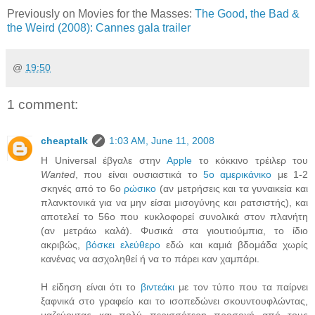
Previously on Movies for the Masses:
The Good, the Bad &
the Weird (2008): Cannes gala trailer
@
19:50
1 comment:
cheaptalk
1:03 AM, June 11, 2008
Η Universal έβγαλε στην
Apple
το κόκκινο τρέιλερ του
Wanted
, που είναι ουσιαστικά το
5ο αμερικάνικο
με 1-2
σκηνές από το 6ο
ρώσικο
(αν μετρήσεις και τα γυναικεία και
πλανκτονικά για να μην είσαι μισογύνης και ρατσιστής), και
αποτελεί το 56ο που κυκλοφορεί συνολικά στον πλανήτη
(αν μετράω καλά). Φυσικά στα γιουτιούμπια, το ίδιο
ακριβώς,
βόσκει ελεύθερο
εδώ και καμιά βδομάδα χωρίς
κανένας να ασχοληθεί ή να το πάρει καν χαμπάρι.
Η είδηση είναι ότι το
βιντεάκι
με τον τύπο που τα παίρνει
ξαφνικά στο γραφείο και το ισοπεδώνει σκουντουφλώντας,