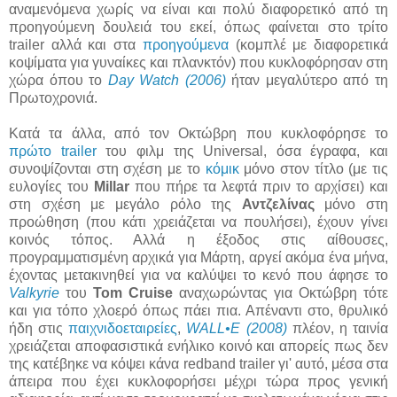
αναμενόμενα χωρίς να είναι και πολύ διαφορετικό από τη
προηγούμενη δουλειά του εκεί, όπως φαίνεται στο τρίτο
trailer αλλά και στα
προηγούμενα
(κομπλέ με διαφορετικά
κοψίματα για γυναίκες και πλανκτόν) που κυκλοφόρησαν στη
χώρα όπου το
Day Watch (2006)
ήταν μεγαλύτερο από τη
Πρωτοχρονιά.
Κατά τα άλλα, από τον Οκτώβρη που κυκλοφόρησε το
πρώτο trailer
του φιλμ της Universal, όσα έγραφα, και
συνοψίζονται στη σχέση με το
κόμικ
μόνο στον τίτλο (με τις
ευλογίες του
Millar
που πήρε τα λεφτά πριν το αρχίσει) και
στη σχέση με μεγάλο ρόλο της
Αντζελίνας
μόνο στη
προώθηση (που κάτι χρειάζεται να πουλήσει), έχουν γίνει
κοινός τόπος. Αλλά η έξοδος στις αίθουσες,
προγραμματισμένη αρχικά για Μάρτη, αργεί ακόμα ένα μήνα,
έχοντας μετακινηθεί για να καλύψει το κενό που άφησε το
Valkyrie
του
Tom Cruise
αναχωρώντας για Οκτώβρη τότε
και για τόπο χλοερό όπως πάει πια. Απέναντι στο, θρυλικό
ήδη στις
παιχνιδοεταιρείες
,
WALL•E (2008)
πλέον, η ταινία
χρειάζεται αποφασιστικά ενήλικο κοινό και απορείς πως δεν
της κατέβηκε να κόψει κάνα redband trailer γι' αυτό, μέσα στα
άπειρα που έχει κυκλοφορήσει μέχρι τώρα προς γενική