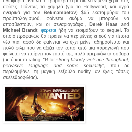
αδιαφορία, αντί να το τρομοκρατεί με σκελετωμένα χέρια στις
αφίσες. Πάντως τα χαμηλά (για το Hollywood, και υγρά
ονειρικά για τον
Bekmambetov
) $65 εκατομμύρια του
προϋπολογισμού, φαίνεται ακόμα να μπορούν να
αποσβεστούν, και οι σεναριογράφοι,
Derek Haas
and
Michael Brandt
,
φέρεται
ήδη να ετοιμάζουν το sequel. Το
οποίο προφανώς θα πρέπει να περιμένεις κι εσύ για τίποτα
νέο πια, αφού δε φαίνεται να έχει μείνει αδημοσίευτο και
πολύ φιλμ που να αξίζει τον κόπο, από μια παραγωγή που
φαίνεται να παίρνει τον εαυτό της πολύ αμερικάνικα σοβαρά
(μετά και το rating, "R for
strong bloody violence throughout,
pervasive language and some sexuality
", που δε
περιλαμβάνει τη μαγική λεξούλα nudity, αν έχεις τάσεις
σκελεθροφιλίας).