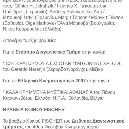
Κριτικών Kινηματογράφου (FIPRESCI) αποτελούμενη από
τους: Günter H. Jekubzik / Γκύντερ Χ. Γιεκούμπτσικ
Πρόεδρος, (Γερμανία), Andrzej Bukowiecki / Αντρέι
Μπουκοβιέτσκι (Πολωνία), Margit Tõnson / Μάργκιτ Τένσον
(Εσθονία), Olga Markova / Όλγα Μάρκοβα (Βουλγαρία),
Νίκος Κουρμουλής (Ελλάδα)
Απονέμει τα εξής βραβεία:
Για το
Eπίσημο Διαγωνιστικό Τμήμα
στην ταινία:
* ΘΑ ΕΚΡΑΓΩ / VOY A EXLOTAR / I’M GONNA EXPLODE
του Gerardo Naranjo (Χεράρδο Ναράνχο), Μεξικό
Για τον
Ελληνικό Κινηματογράφο 2007
στην ταινία:
* ΚΑΛΑ ΚΡΥΜΜΕΝΑ ΜΥΣΤΙΚΑ: ΑΘΑΝΑΣΙΑ του Πάνου
Καρκανεβάτου, Ελλάδα, Η.Π.Α., Ολλανδία, Βέλγιο
BΡΑΒΕΙΑ ΚΟΙΝΟΥ FISCHER
Το βραβείο Κοινού FISCHER του
Διεθνούς Διαγωνιστικού
τμήματος
του 49ου Φεστιβάλ Κινηματογράφου