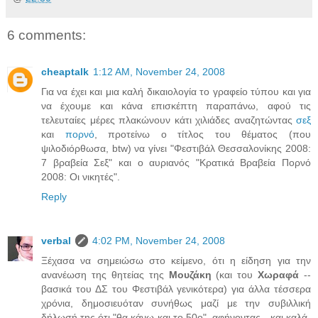
6 comments:
cheaptalk
1:12 AM, November 24, 2008
Για να έχει και μια καλή δικαιολογία το γραφείο τύπου και για
να έχουμε και κάνα επισκέπτη παραπάνω, αφού τις
τελευταίες μέρες πλακώνουν κάτι χιλιάδες αναζητώντας
σεξ
και
πορνό
, προτείνω ο τίτλος του θέματος (που
ψιλοδιόρθωσα, btw) να γίνει "Φεστιβάλ Θεσσαλονίκης 2008:
7 βραβεία Σεξ" και ο αυριανός "Κρατικά Βραβεία Πορνό
2008: Οι νικητές".
Reply
verbal
4:02 PM, November 24, 2008
Ξέχασα να σημειώσω στο κείμενο, ότι η είδηση για την
ανανέωση της θητείας της
Μουζάκη
(και του
Χωραφά
--
βασικά του ΔΣ του Φεστιβάλ γενικότερα) για άλλα τέσσερα
χρόνια, δημοσιευόταν συνήθως μαζί με την συβιλλική
δήλωσή της ότι "θα κάνω και το 50ο", αφήνοντας --και καλά-