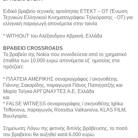
Ειδικό βραβείο τεχνικής αρτιότητας ΕΤΕΚΤ – ΟΤ (Ένωση
Τεχνικών Ελληνικού Κινηματογράφου Τηλεόρασης - ΟΤ) για
ελληνική παραγωγή απονέμεται στην ταινία
* WITHOUT του Αλέξανδρου Αβρανά, Ελλάδα
ΒΡΑΒΕΙΟ CROSSROADS
Το βραβείο της Nokia που συνοδεύεται από το χρηματικό
έπαθλο των 10.000 ευρώ απονέμεται εξ΄ ημισείας στα
πρότζεκτ:
* ΠΛΑΤΕΙΑ ΑΜΕΡΙΚΗΣ σεναριογράφος / σκηνοθέτης
Γιάννης Σακαρίδης, παραγωγοί Πάνος Παπαχατζής και
Μαρία Τσίγκα ΑΡΓΩΝΑΥΤΕΣ Α.Ε, Ελλάδα
και
* FALSE WITNESS σεναριογράφος / σκηνοθέτης Iglika
Triffonova, παραγωγός Rossitsa Valkanova, KLAS FILM,
Βουλγαρία.
Σημείωση: Λόγω της φετινής διπλής βράβευσης, το ποσό
του βραβείου θα αυξηθεί κατά 6.000 ευρώ.