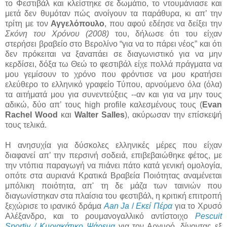
το Φεστιβάλ και κλείστηκε σε δωμάτιο, το ντουμάνιασε και
μετά δεν θυμόταν πώς ανοίγουν τα παράθυρα, κι απ’ την
τρίτη με τον
Αγγελόπουλο
, που αφού εδέησε να δείξει την
Σκόνη του Χρόνου (2008)
του, δήλωσε ότι του είχαν
στερήσει βραβείο στο Βερολίνο “για να το πάρει νέος” και ότι
δεν πρόκειται να ξαναπάει σε διαγωνιστικό για να μην
κερδίσει, δόξα τω Θεώ το φεστιβάλ είχε πολλά πράγματα να
μου γεμίσουν το χρόνο που φρόντισε να μου κρατήσει
ελεύθερο το ελληνικό γραφείο Τύπου, αρνούμενο όλα (όλα)
τα αιτήματά μου για συνεντεύξεις --αν και για να μην τους
αδικώ, δύο απ’ τους high profile καλεσμένους τους (
Evan
Rachel Wood
και
Walter Salles
), ακύρωσαν την επίσκεψή
τους τελικά.
Η ανησυχία για δύσκολες ελληνικές μέρες που είχαν
διαφανεί απ’ την περσινή σοδειά, επιβεβαιώθηκε φέτος, με
την ντόπια παραγωγή να πιάνει πάτο κατά γενική ομολογία,
οπότε στα αυριανά Κρατικά Βραβεία Ποιότητας αναμένεται
μπόλικη ποιότητα, απ' τη δε μάζα των ταινιών που
διαγωνίστηκαν στα πλαίσια του φεστιβάλ, η κριτική επιτροπή
ξεχώρισε το ιρανικό δράμα
Aan Ja
/
Εκεί Πέρα
για το Χρυσό
Αλέξανδρο, και το ρουμανογαλλικό αντίστοιχο
Pescuit
Sportiv / Κυριακάτικο Ψάρεμα
για τον Αργυρό, δίνοντας εξ