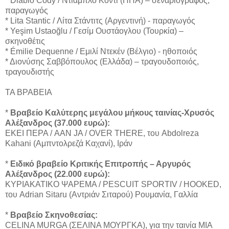
* Diablo Cody / Ντιάμπλο Κόντι (ΗΠΑ) – σεναριογράφος,
παραγωγός
* Lita Stantic / Λίτα Στάντιτς (Αργεντινή) - παραγωγός
* Yeşim Ustaoğlu / Γεσίμ Ουστάογλου (Τουρκία) –
σκηνοθέτις
* Émilie Dequenne / Εμιλί Ντεκέν (Βέλγιο) - ηθοποιός
* Διονύσης Σαββόπουλος (Ελλάδα) – τραγουδοποιός,
τραγουδιστής
ΤΑ ΒΡΑΒΕΙΑ
*
Βραβείο Καλύτερης μεγάλου μήκους ταινίας-Χρυσός
Αλέξανδρος (37.000 ευρώ):
ΕΚΕΙ ΠΕΡΑ / AAN JA / OVER THERE, του Abdolreza
Kahani (Αμπντολρεζά Καχανί), Ιράν
*
Ειδικό βραβείο Κριτικής Επιτροπής – Αργυρός
Αλέξανδρος (22.000 ευρώ):
ΚΥΡΙΑΚΑΤΙΚΟ ΨΑΡΕΜΑ / PESCUIT SPORTIV / HOOKED,
του Adrian Sitaru (Αντριάν Σιταρού) Ρουμανία, Γαλλία
*
Βραβείο Σκηνοθεσίας:
CELINA MURGA (ΣΕΛΙΝΑ ΜΟΥΡΓΚΑ), για την ταινία ΜΙΑ