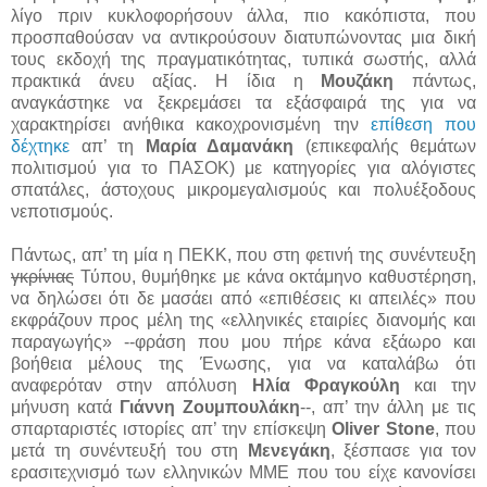
λίγο πριν κυκλοφορήσουν άλλα, πιο κακόπιστα, που
προσπαθούσαν να αντικρούσουν διατυπώνοντας μια δική
τους εκδοχή της πραγματικότητας, τυπικά σωστής, αλλά
πρακτικά άνευ αξίας. Η ίδια η
Μουζάκη
πάντως,
αναγκάστηκε να ξεκρεμάσει τα εξάσφαιρά της για να
χαρακτηρίσει ανήθικα κακοχρονισμένη την
επίθεση που
δέχτηκε
απ’ τη
Μαρία Δαμανάκη
(επικεφαλής θεμάτων
πολιτισμού για το ΠΑΣΟΚ) με κατηγορίες για αλόγιστες
σπατάλες, άστοχους μικρομεγαλισμούς και πολυέξοδους
νεποτισμούς.
Πάντως, απ’ τη μία η ΠΕΚΚ, που στη φετινή της συνέντευξη
γκρίνιας
Τύπου, θυμήθηκε με κάνα οκτάμηνο καθυστέρηση,
να δηλώσει ότι δε μασάει από «επιθέσεις κι απειλές» που
εκφράζουν προς μέλη της «ελληνικές εταιρίες διανομής και
παραγωγής» --φράση που μου πήρε κάνα εξάωρο και
βοήθεια μέλους της Ένωσης, για να καταλάβω ότι
αναφερόταν στην απόλυση
Ηλία Φραγκούλη
και την
μήνυση κατά
Γιάννη Ζουμπουλάκη
--, απ’ την άλλη με τις
σπαρταριστές ιστορίες απ’ την επίσκεψη
Oliver Stone
, που
μετά τη συνέντευξή του στη
Μενεγάκη
, ξέσπασε για τον
ερασιτεχνισμό των ελληνικών ΜΜΕ που του είχε κανονίσει