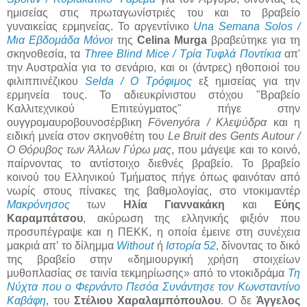
ημισείας στις πρωταγωνίστριές του και το βραβείο
γυναικείας ερμηνείας. Το αργεντίνικο
Una Semana Solos /
Μια Εβδομάδα Μόνοι
της
Celina Murga
βραβεύτηκε για τη
σκηνοθεσία, τα
Three Blind Mice / Τρία Τυφλά Ποντίκια
απ'
την Αυστραλία για το σενάριο, και οι (άντρες) ηθοποιοί του
φιλιππινέζικου
Selda / Ο Τρόφιμος
εξ ημισείας για την
ερμηνεία τους. Το αδιευκρίνιστου στόχου "Βραβείο
Καλλιτεχνικού Επιτεύγματος" πήγε στην
ουγγρομαυροβουνοσέρβικη
Fövenyóra / Κλεψύδρα
και η
ειδική μνεία στον σκηνοθέτη του
Le Bruit des Gents Autour /
Ο Θόρυβος των Άλλων Γύρω μας
, που μάγεψε και το κοινό,
παίρνοντας το αντίστοιχο διεθνές βραβείο. Το βραβείο
κοινού του Ελληνικού Τμήματος πήγε όπως φαινόταν από
νωρίς στους πίνακες της βαθμολογίας, στο ντοκιμαντέρ
Μακρόνησος
των
Ηλία Γιαννακάκη
και
Εύης
Καραμπάτσου
, ακύρωση της ελληνικής φιξιόν που
προσυπέγραψε και η ΠΕΚΚ, η οποία έμεινε στη συνέχεια
μακριά απ’ το δίλημμα
Without
ή
Ιστορία 52
, δίνοντας το δικό
της βραβείο στην «δημιουργική χρήση στοιχείων
μυθοπλασίας σε ταινία τεκμηρίωσης» από το ντοκιδράμα
Τη
Νύχτα που ο Φερνάντο Πεσόα Συνάντησε τον Κωνσταντίνο
Καβάφη
, του
Στέλιου Χαραλαμπόπουλου
. Ο δε
Άγγελος