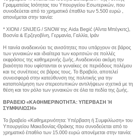
Γραμματείας Ισότητας του Υπουργείου Εσωτερικών, που
συνοδεύεται από το χρηματικό έπαθλο των 5.500 ευρώ ,
απονέμεται στην ταινία:
* ΧΙΟΝΙ / SNIJEG / SNOW της Aida Begić (Αΐντα Μπέγκιτς),
Βοσνία & Ερζεγοβίνη, Γερμανία, Γαλλία, Ιράν
Η ταινία αναδεικνύει τις ανισότητες που υπάρχουν σε βάρος
των γυναικών και ιδιαίτερα των κοριτσιών σε πολλές
εκφράσεις της καθημερινής ζωής. Αναδεικνύει ακόμη την
βιαιότητα που υφίστανται οι γυναίκες σε περιόδους πολέμου
και τις συνέπειες σε βάρος τους. Το Βραβείο, αποτελεί
συνεισφορά στην κατεύθυνση της πολιτικής για την
καταπολέμηση των στερεοτυπικών αντιλήψεων σχετικά με τη
θέση και τον ρόλο των γυναικών σε όλα τα πεδία της ζωής.
ΒΡΑΒΕΙΟ «ΚΑΘΗΜΕΡΙΝΟΤΗΤΑ: ΥΠΕΡΒΑΣΗ Ή
ΣΥΜΦΙΛΙΩΣΗ»
Το βραβείο «Καθημερινότητα: Υπέρβαση ή Συμφιλίωση» του
Υπουργείου Μακεδονίας-Θράκης που συνοδεύεται από το
χρηματικό έπαθλο των 15.000 ευρώ απονέμεται στην ταινία: