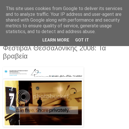
This site uses cookies from Google to deliver its services
Movies For The Masses
and to analyze traffic. Your IP address and user-agent are
shared with Google along with performance and security
metrics to ensure quality of service, generate usage
Challenging common sense since 2004
statistics, and to detect and address abuse.
LEARN MORE
GOT IT
Sunday, November 23, 2008
Φεστιβάλ Θεσσαλονίκης 2008: Τα
βραβεία