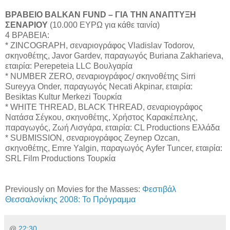
ΒΡΑΒΕΙΟ BALKAN FUND – ΓΙΑ ΤΗΝ ΑΝΑΠΤΥΞΗ
ΣΕΝΑΡΙΟΥ
(10.000 ΕΥΡΩ για κάθε ταινία)
4 ΒΡΑΒΕΙΑ:
* ZINCOGRAPH, σεναριογράφος Vladislav Todorov,
σκηνοθέτης, Javor Gardev, παραγωγός Buriana Zakharieva,
εταιρία: Perepeteia LLC Βουλγαρία
* NUMBER ZERO, σεναριογράφος/ σκηνοθέτης Sirri
Sureyya Onder, παραγωγός Necati Akpinar, εταιρία:
Besiktas Kultur Merkezi Τουρκία
* WHITE THREAD, BLACK THREAD, σεναριογράφος
Νατάσα Σέγκου, σκηνοθέτης, Χρήστος Καρακέπελης,
παραγωγός, Ζωή Λισγάρα, εταιρία: CL Productions Ελλάδα
* SUBMISSION, σεναριογράφος Zeynep Ozcan,
σκηνοθέτης, Emre Yalgin, παραγωγός Ayfer Tuncer, εταιρία:
SRL Film Productions Τουρκία
Previously on Movies for the Masses:
Φεστιβάλ
Θεσσαλονίκης 2008: Το Πρόγραμμα
@
22:30