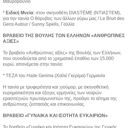
Μαυροβούνιο
*
Ειδική Μνεία:
στον σκηνοθέτη DIASTÉME (ΝΤΙΑΣΤΕΜ),
για την ταινία Ο θόρυβος των άλλων γύρω μας / Le Bruit des
Gens Autour / Sunny Spells, Γαλλία
ΒΡΑΒΕΙΟ ΤΗΣ ΒΟΥΛΗΣ ΤΩΝ ΕΛΛΗΝΩΝ «ΑΝΘΡΩΠΙΝΕΣ
ΑΞΙΕΣ»
Το βραβείο «Ανθρώπινες αξίες» της Βουλής των Ελλήνων,
που συνοδεύεται από το χρηματικό έπαθλο των 15.000
ευρώ, απονέμεται στην ταινία:
* ΤΕΖΑ του Haile Gerima (Χαϊλέ Γκερίμα) Γερμανία
Η ταινία με τρυφερότητα και χιούμορ, με σκηνοθετική
ευρηματικότητα και έξοχες ερμηνείες των νεαρών
ερασιτεχνών πρωταγωνιστών της, προάγει το αίτημα της
ανθρώπινης ζεστασιάς και επικοινωνίας.
ΒΡΑΒΕΙΟ «ΓΥΝΑΙΚΑ ΚΑΙ ΙΣΟΤΗΤΑ ΕΥΚΑΙΡΙΩΝ»
Το βραβείο «Γυναίκα και Ισότητα Ευκαιριών» της Γενικής