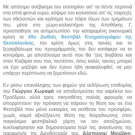
Με απότομο ανέβασμα του εισιτηρίου απ’ τα πέντε περσινά
στα επτά φετινά ευρώ, κόψιμο του κολατσιού απ’ τις παροχές
των εθελοντών και κράτημα των πάρτι όλων των τμημάτων
του, μέσα στο χώρο-κολαστήριο της Αποθήκης Γ,
προσπάθησε να αντιμετωπίσει την καταραμένη οικονομική
κρίση το
49ο Διεθνές Φεστιβάλ Κινηματογράφου της
Θεσσαλονίκης
, την κρίση όμως στις ταινίες και το
ξεχαρβάλωμα του προγράμματός του δεν κατάφερε να το
κοντράρει, με αποτέλεσμα αυτό που θα ’χεις διαβάσει και
στον Καζαμία σου πια, τουτέστιν, όσες καλές ταινίες μπορεί
να έχει μαζέψει και δεν έχουν ήδη ανακαλυφθεί, να μην
υπάρχει περίπτωση να ξεμυτίσουν εδώ.
Εν μέσω επανάληψης των φημών για εκδήλωση επιθυμίας
του
Γιώργου Χωραφά
να αποδεσμεύσει την καρέκλα του
Προέδρου, αλλά τρεις σκηνοθέτες παλιάς φρουράς να
απορρίπτουν την πρόταση να πάρουν τη θέση του σε ένα
Φεστιβάλ που μόνο ευκαιρίες να εκτίθεται του προσφέρει,
χωρίς καμιά αξιοζήλευτη θέση της διοργάνωσης στον
παγκόσμιο φεστιβαλικό χάρτη να τον αποζημιώνει,
κυκλοφόρησαν και δημοσιεύματα περί της ανανέωσης της
παραμονής της Διευθύντριάς του,
Δέσποινας Μουζάκη
,