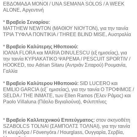
ΕΒΔΟΜΑΔΑ ΜΟΝΟΙ / UNA SEMANA SOLOS / A WEEK
ALONE, Αργεντινή
*
Βραβείο Σεναρίου:
MATTHEW NEWTON (ΜΑΘΙΟΥ ΝΙΟΥΤΟΝ), για την ταινία
ΤΡΙΑ ΤΥΦΛΑ ΠΟΝΤΙΚΙΑ / THREE BLIND MISE, Αυστραλία
*
Βραβείο Καλύτερης Ηθοποιού:
IOANA FLORA και MARIA DINULESCU (εξ ημισείας), για
την ταινία ΚΥΡΙΑΚΑΤΙΚΟ ΨΑΡΕΜΑ / PESCUIT SPORTIV /
HOOKED, του Adrian Sitaru (Αντριάν Σιταρού) Ρουμανία,
Γαλλία
*
Βραβείο Καλύτερου Ηθοποιού:
SID LUCERO και
EMILIO GARCIA (εξ΄ ημισείας), για την ταινία Ο ΤΡΟΦΙΜΟΣ /
SELDA / THE INMATE, των Ellen Ramos (Έλεν Ράμος) και
Paolo Villaluna (Πάολο Βιγιαλούνα), Φιλιππίνες
*
Βραβείο Καλλιτεχνικού Επιτεύγματος:
στον σκηνοθέτη
SZABOLCS TOLNAI (ΣΑΜΠΟΛΤΣ ΤΟΛΝΑΙ), για την ταινία
Η κλεψύδρα / Fövenyóra / Hourglass, Ουγγαρία, Σερβία,