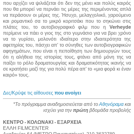
που αρχίζει να ψιλιάζεται ότι δεν της μένει και πολύς καιρός
που θα μπορεί να περνάει τις μέρες της περιμένοντας απλά
να περάσουν οι μέρες της. Ήσυχο, μελαγχολικό, χαρούμενο
και ρομαντικό σα το μικρό κοριτσάκι που το σηκώνει στις
πλάτες του, το αυτοβιογραφικό φιλμ που η
Verheyde
περίμενε να πάει ο γιος της στο γυμνάσιο για να βρει χρόνο
να το γυρίσει, μολονότι ιδιαίτερο στην ιδιαιτερότητα της
αφετηρίας του, πάσχει απ’ το σύνηθες των αυτοβιογραφικών
αφηγημάτων, που είναι η πεποίθηση των δημιουργών τους
ότι η αλήθεια της ιστορίας τους, φτάνει από μόνη της να
παίξει το ρόλο δραματουργίας και δραματικότητας ικανής να
σε κρατήσει μαζί της για πολύ πέρα απ’ το «μια φορά κι έναν
καιρό» τους.
Δες/Κρύψε τις αίθουσες
που ανοίγει
*Το πρόγραμμα αναδημοσιεύεται από το
Αθηνόραμα
και
ισχύει για την
πρώτη
βδομάδα προβολής
ΚΕΝΤΡΟ - ΚΟΛΩΝΑΚΙ - ΕΞΑΡΧΕΙΑ
ΕΛΛΗ FILMCENTER