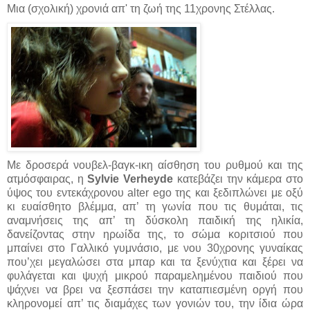
Μια (σχολική) χρονιά απ' τη ζωή της 11χρονης Στέλλας.
Με δροσερά νουβελ-βαγκ-ικη αίσθηση του ρυθμού και της
ατμόσφαιρας, η
Sylvie Verheyde
κατεβάζει την κάμερα στο
ύψος του εντεκάχρονου alter ego της και ξεδιπλώνει με οξύ
κι ευαίσθητο βλέμμα, απ’ τη γωνία που τις θυμάται, τις
αναμνήσεις της απ’ τη δύσκολη παιδική της ηλικία,
δανείζοντας στην ηρωίδα της, το σώμα κοριτσιού που
μπαίνει στο Γαλλικό γυμνάσιο, με νου 30χρονης γυναίκας
που’χει μεγαλώσει στα μπαρ και τα ξενύχτια και ξέρει να
φυλάγεται και ψυχή μικρού παραμελημένου παιδιού που
ψάχνει να βρει να ξεσπάσει την καταπιεσμένη οργή που
κληρονομεί απ’ τις διαμάχες των γονιών του, την ίδια ώρα