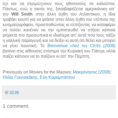
όχι και να στριμώχνουν τους ηθοποιούς σε καλούπια.
Πάντως, ενώ η ταινία της, ξαναβαφτίζεται αμερικάνικη απ’
τον
Will Smith
στην άλλη όχθη του Ατλαντικού, η ίδια
τραβάει κουπί για να φτάσει στην άλλη όχθη του ντόπιου της
κινηματογράφου, προσπαθώντας κι ελπίζοντας να καταφέρει
να πείσει κανέναν να την εμπιστευθεί να στήσει κάποια
projects πιο προσωπικά κι ιδιαίτερα απ’ αυτά που τους ταΐζει
η γαλλική παραγωγή και να δείξει κι αυτή ότι θέλει και μπορεί
να γίνει ποιοτική. Το
Bienvenue chez les Ch'tis (2008)
βγαίνει στις αίθουσες επίσημα την Κυριακή του Πάσχα, αλλά
παίζει κάποιοι να το παίζουν κι απ' την Πέμπτη.
Previously on Movies for the Masses:
Μακρόνησος (2008):
Ηλίας Γιαννακάκης, Εύη Καραμπάτσου
@
20:06
1 comment: