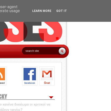
 user-agent
nerate usage
LEARN MORE
GOT IT
CKY
 κανένα δικαίωμα οι κριτικοί να
άζουν ταινίες?