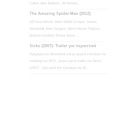
Culkin, Alec Baldwin, Jill Hennes...
The Amazing Spider-Man (2012)
2/5 Σκηνοθεσία: Mark Webb Σενάριο: James
Vanderbilt, Alvin Sargent, Steve Kloves Παίζουν:
Andrew Garfield, Emma Stone, ...
Sicko (2007): Trailer για περαστικά
Πρεμιέρα στο Moviefone και με μερικά κλιπάκια στο
cineblog του MTV , έκανε και το trailer του Sicko
(2007) , λίγο μετά την πρεμιέρα της ίδι...