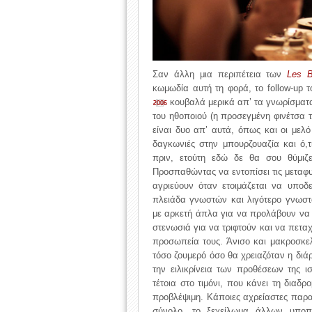
Σαν άλλη μια περιπέτεια των
Les 
κωμωδία αυτή τη φορά, το follow-up 
κουβαλά μερικά απ’ τα γνωρίσματα 
2006
του ηθοποιού (η προσεγμένη φινέτσα
είναι δυο απ’ αυτά, όπως και οι μελό
δαγκωνιές στην μπουρζουαζία και ό,
πριν, ετούτη εδώ δε θα σου θύμιζ
Προσπαθώντας να εντοπίσει τις μεταφ
αγριεύουν όταν ετοιμάζεται να υποδ
πλειάδα γνωστών και λιγότερο γνωστώ
με αρκετή άπλα για να προλάβουν να 
στενωσιά για να τριφτούν και να πετα
προσωπεία τους. Άνισο και μακροσκελ
τόσο ζουμερό όσο θα χρειαζόταν η διάρ
την ειλικρίνεια των προθέσεων της ι
τέτοια στο τιμόνι, που κάνει τη διαδ
προβλέψιμη. Κάποιες αχρείαστες παρ
σύνολο, το ξεχείλωμα άλλων υποπλ