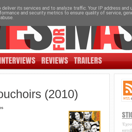
deliver its services and to analyze traffic. Your IP address and
formance and security metrics to ensure quality of service, ge
 abuse.
INTERVIEWS
REVIEWS
TRAILERS
ouchoirs (2010)
es
STI
Έχουν
κατεβ