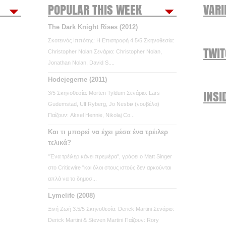
POPULAR THIS WEEK
VARI
The Dark Knight Rises (2012)
Σκοτεινός Ιππότης: Η Επιστροφή 4.5/5 Σκηνοθεσία:
TWI
Christopher Nolan Σενάριο: Christopher Nolan,
Jonathan Nolan, David S....
Hodejegerne (2011)
INSI
3/5 Σκηνοθεσία: Morten Tyldum Σενάριο: Lars
Gudemstad, Ulf Ryberg, Jo Nesbø (νουβέλα)
Παίζουν: Aksel Hennie, Nikolaj Co...
Και τι μπορεί να έχει μέσα ένα τρέιλερ
τελικά?
"Ένα τρέιλερ κάνει πρεμιέρα", γράφει ο Matt Singer
στο Criticwire "και όλοι στους ιστούς δεν αρκούνται
απλά να το δημοσ...
Lymelife (2008)
Ξινή Ζωή 3.5/5 Σκηνοθεσία: Derick Martini Σενάριο:
Derick Martini & Steven Martini Παίζουν: Rory