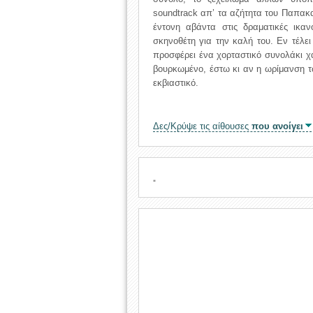
soundtrack απ’ τα αζήτητα του Παπακαλ
έντονη αβάντα στις δραματικές ικα
σκηνοθέτη για την καλή του. Εν τέλε
προσφέρει ένα χορταστικό συνολάκι χ
βουρκωμένο, έστω κι αν η ωρίμανση τ
εκβιαστικό.
Δες/Κρύψε τις αίθουσες
που ανοίγει
.