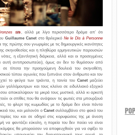
Bronzes
, αλλά με λίγο περισσότερο δράμα απ’ ότι
1978
του
Guillaume Canet
στο θριλερικό
Ne le Dis à Personne
της πρώτης σου γνωριμίας με τις δημιουργικές ικανότητες
 της σκηνοθεσίας και η πληθώρα ερμηνευτικών παρουσιών
 νότες, η εξαντλητική διάρκεια, αλλά και οι προσεγμένες
τι αυτή αντιπροσωπεύει), όμως αν δεν το θυμόσουν από
ε σε τίποτα την προηγούμενη δουλειά του σκηνοθέτη.
υσικού τύπου αγωνίες που ξυπνάνε στον άνθρωπο και τον
εχτεί το φεύγα των τριάντα, η ταινία του
Canet
μαζεύει
ν γαλλόμουτρων και τους κλείνει σε ειδυλλιακό εξοχικό
σου αποκαλύψουν τα μικρά τους μυστικά, αλλά κι αρκετή
χτούν οι σπίθες που θα ανάψουν τις φωτιές στα μπουρζουά
ές, το φλερτ της κωμωδίας με το δράμα δεν είναι πάντα
POP
κειά του, και μολονότι ο
Canet
συλλαμβάνει στο φακό του
στορίας του και σε οδηγεί στις κορυφώσεις της με άνεση
ρομή να φαντάζει εύκολη, η πορεία του δεν παύει να είναι
ακάμψεις θα μπορούσαν να αποφευχθούν για να σφίξει το
οκών υπονομεύει την δραματουργική τους αιχμή, το