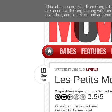
This site uses cookies from Google to 
are shared with Google along with per
statistics, and to detect and address
BABES
FEATURES
10
WRITTEN BY
VERBAL
IN
REVIEWS
Mar
Les Petits M
2011
Μικρά Αθώα Ψέματα / Little White Li
2.5/5
Σκηνοθεσία: Guillaume Canet
Σενάριο: Guillaume Canet