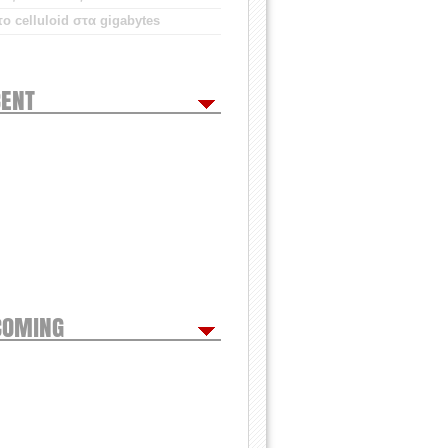
ο celluloid στα gigabytes
ENT
COMING