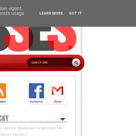
 user-agent
nerate usage
LEARN MORE
GOT IT
CKY
 κανένα δικαίωμα οι κριτικοί να
άζουν ταινίες?