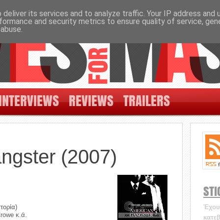
deliver its services and to analyze traffic. Your IP address and
formance and security metrics to ensure quality of service, ge
 abuse.
INTERVIEWS
REVIEWS
TRAILERS
ngster (2007)
STI
τορία)
Έχουν
rowe κ.ά.
κατεβ