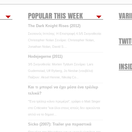
POPULAR THIS WEEK
VARI
The Dark Knight Rises (2012)
Σκοτεινός Ιππότης: Η Επιστροφή 4.5/5 Σκηνοθεσία:
TWI
Christopher Nolan Σενάριο: Christopher Nolan,
Jonathan Nolan, David S....
Hodejegerne (2011)
INSI
3/5 Σκηνοθεσία: Morten Tyldum Σενάριο: Lars
Gudemstad, Ulf Ryberg, Jo Nesbø (νουβέλα)
Παίζουν: Aksel Hennie, Nikolaj Co...
Και τι μπορεί να έχει μέσα ένα τρέιλερ
τελικά?
"Ένα τρέιλερ κάνει πρεμιέρα", γράφει ο Matt Singer
στο Criticwire "και όλοι στους ιστούς δεν αρκούνται
απλά να το δημοσ...
Sicko (2007): Trailer για περαστικά
Πρεμιέρα στο Moviefone και με μερικά κλιπάκια στο