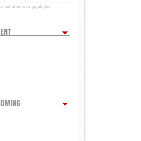
ο celluloid στα gigabytes
ENT
COMING