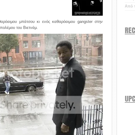
Από τ
αρόαιμου μπάτσου κι ενός καθαρόαιμου gangster στην
REC
 πολέμου του Βιετνάμ.
UP