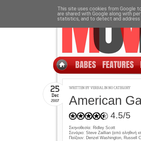
This site uses cookies from Google to 
are shared with Google along with per
statistics, and to detect and address
BABES
FEATURES
25
WRITTEN BY
VERBAL
IN NO CATEGORY
Dec
American Ga
2007
4.5/5
Σκηνοθεσία: Ridley Scott
Σενάριο: Steve Zaillian (από αληθινή ισ
Παίζουν: Denzel Washington, Russell C