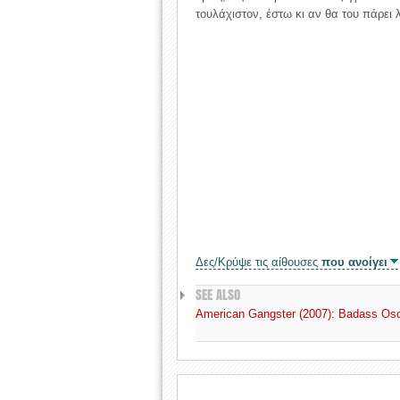
τουλάχιστον, έστω κι αν θα του πάρει λ
Δες/Κρύψε τις αίθουσες
που ανοίγει
SEE ALSO
American Gangster (2007): Badass Osca
.