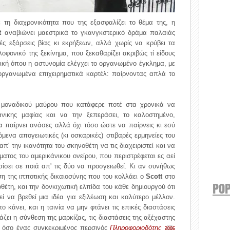
τη διαχρονικότητα που της εξασφαλίζει το θέμα της, η
t
αναβιώνει μαεστρικά το γκανγκστερικό δράμα παλαιάς
ές εξάρσεις βίας κι εκρήξεων, αλλά χωρίς να κρύβει τα
λοφονικό της ξεκίνημα, που ξεκαθαρίζει ακριβώς τί είδους
ερική όπου η αστυνομία ελέγχει το οργανωμένο έγκλημα, με
 οργανωμένα επιχειρηματικά καρτέλ: παίρνοντας απλά το
μοναδικού μαύρου που κατάφερε ποτέ στα χρονικά να
νικης μαφίας και να την ξεπεράσει, το καλοστημένο,
α παίρνει ανάσες αλλά όχι τόσο ώστε να παίρνεις κι εσύ
όμενα απογειωτικές (κι οσκαρικές) στιβαρές ερμηνείες του
π' την ικανότητα του σκηνοθέτη να τις διαχειριστεί και να
σματος του αμερικάνικου ονείρου, που περιστρέφεται ες αεί
σει σε ποιά απ' τις δύο να προσγειωθεί. Κι αν συνήθως
ση της ιπποτικής δικαιοσύνης που του κολλάει ο
Scott
στο
POP
νοθέτη, και την δονκιχωτική ελπίδα του κάθε δημιουργού ότι
ί να βρεθεί μια ιδέα για εξιλέωση και καλύτερο μέλλον.
ο κάνει, και η ταινία να μην φτάνει τις επικές διαστάσεις
άζει η σύνθεση της μαρκίζας, τις διαστάσεις της αξέχαστης
ι όσο ένας συγκεκριμένος περσινός
Πληροφοριοδότης
2006