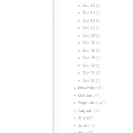
►
Dec 15
(2)
►
Dec 14
(1)
►
Dec 13
(6)
►
Dec 12
(1)
►
Dec 08
(1)
►
Dec 07
(1)
►
Dec 06
(5)
►
Dec 05
(1)
►
Dec 03
(1)
►
Dec 02
(2)
►
Dec 01
(1)
►
November
(51)
►
October
(47)
►
September
(49)
►
August
(36)
►
July
(45)
►
June
(45)
►
May
(37)