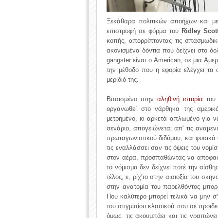
Ξεκάθαρα πολιτικών αποήχων και με 
επιστροφή σε φόρμα του
Ridley Scot
κοπής, απορρίπτοντας τις σπασμωδικ
ακονισμένα δόντια που δείχνει στο δο
gangster είναι ο American, σε μια Αμ
την μέθοδο που η εφορία ελέγχει τα
μερίδιό της.
Βασισμένο στην
αληθινή ιστορία
του 
οργανωθεί στο νάρθηκα της αμερικά
μετρημένο, κι αρκετά απλωμένο για ν
σενάριο, απογειώνεται απ' τις αναμεν
πρωταγωνιστικού διδύμου, και φυσικά α
τις εναλλάσσει σαν τις όψεις του νομί
στον αέρα, προσπαθώντας να αποφασί
το νόμισμα δεν δείχνει ποτέ την αίσθη
τέλος, ε, ρίχ'το στην αισιοξία του σκη
στην ανατομία του παρελθόντος μπορε
Που καλύτερο μπορεί τελικά να μην σ'τ
του στιγμιαίου κλασικού που σε προϊδε
όμως, τις ακουμπάει και τις γραπώνε