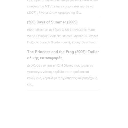
cineblog του MTV , έκανε και το trailer του Sicko
(2007) , λίγο μετά την πρεμιέρα της ίδι...
(500) Days of Summer (2009)
(500) Μέρες με τη Σάμερ 3.5/5 Σκηνοθεσία: Marc
Webb Σενάριο: Scott Neustadter, Michael H. Weber
Παίζουν: Joseph Gordon-Levitt, Zooey Deschan...
The Princess and the Frog (2009): Trailer
ολικής επαναφοράς
Δες/Κρύψε το teaser #2 Η Disney επιστρέφει τη
χριστουγεννιάτικη περίοδο στο παραδοσιακό
κινούμενο, κομπλέ με πριγκίπισσες και βατράχους,
και...