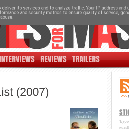
deliver its services and to analyze traffic. Your IP address and
formance and security metrics to ensure quality of service, ge
 abuse.
INTERVIEWS
REVIEWS
TRAILERS
ist (2007)
STI
Έχουν
κατεβ