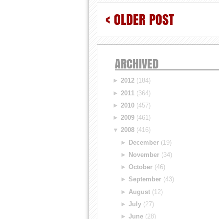
< OLDER POST
ARCHIVED
►
2012
(184)
►
2011
(364)
►
2010
(457)
►
2009
(461)
▼
2008
(416)
►
December
(19)
►
November
(34)
►
October
(46)
►
September
(43)
►
August
(12)
►
July
(27)
►
June
(28)