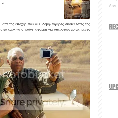
eman
Από τ
REC
ματα της εποχής που οι εβδομηντάρηδες συντελεστές της
 από καρκίνο σημαίνει αφορμή για υπερστουντιοποιημένες
UP