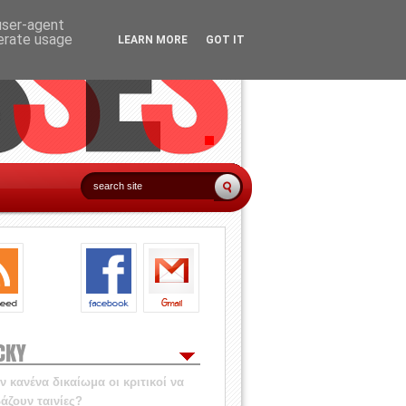
 user-agent
nerate usage
LEARN MORE
GOT IT
CKY
 κανένα δικαίωμα οι κριτικοί να
άζουν ταινίες?