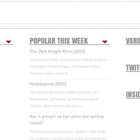
POPULAR THIS WEEK
VARI
The Dark Knight Rises (2012)
Σκοτεινός Ιππότης: Η Επιστροφή 4.5/5 Σκηνοθεσία:
TWI
Christopher Nolan Σενάριο: Christopher Nolan,
Jonathan Nolan, David S....
Hodejegerne (2011)
INSI
3/5 Σκηνοθεσία: Morten Tyldum Σενάριο: Lars
Gudemstad, Ulf Ryberg, Jo Nesbø (νουβέλα)
Παίζουν: Aksel Hennie, Nikolaj Co...
Και τι μπορεί να έχει μέσα ένα τρέιλερ
τελικά?
"Ένα τρέιλερ κάνει πρεμιέρα", γράφει ο Matt Singer
στο Criticwire "και όλοι στους ιστούς δεν αρκούνται