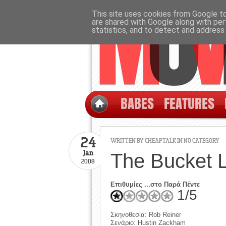
This site uses cookies from Google to 
are shared with Google along with per
statistics, and to detect and address
BABES
FEATURES
24
WRITTEN BY CHEAPTALK IN NO CATEGORY
Jan
The Bucket L
2008
Επιθυμίες ...στο Παρά Πέντε
1/5
Σκηνοθεσία: Rob Reiner
Σενάριο: Hustin Zackham