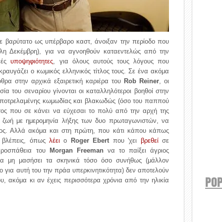
με βαρύτατο ως υπέρβαρο καστ, άνοιξαν την περίοδο που
έλη Δεκέμβρη), για να αγνοηθούν καταεντελώς από την
ινές
υποψηφιότητες
, για όλους αυτούς τους λόγους που
 κραυγάζει ο κωμικός ελληνικός τίτλος τους. Σε ένα ακόμα
θρα στην αρχικά εξαιρετική καριέρα του
Rob Reiner
, οι
ία του σεναρίου γίνονται οι καταλληλότεροι βοηθοί στην
αποτρελαμένης κωμωδίας και βλακωδώς (όσο του παππού
ατος που σε κάνει να εύχεσαι το πολύ από την αρχή της
 η ζωή με ημερομηνία λήξης των δυο πρωταγωνιστών, να
ος. Αλλά ακόμα και στη πρώτη, που κάτι κάπου κάπως
ς βλέπεις, όπως
λέει
ο
Roger Ebert
που 'χει
βρεθεί
σε
 προσπάθεια του
Morgan Freeman
να το παίξει άγριος
 μη μασήσει τα σκηνικά τόσο όσο συνήθως (μάλλον
 για αυτή του την πράα υπερκινητικότητα) δεν αποτελούν
POP
υ, ακόμα κι αν έχεις περισσότερα χρόνια από την ηλικία