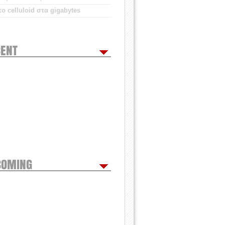
ο celluloid στα gigabytes
ENT
COMING