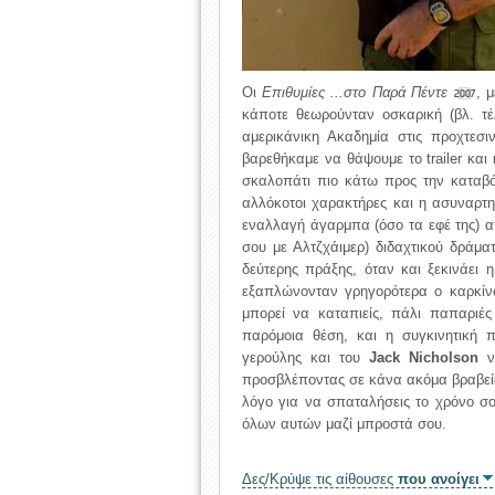
Οι
Επιθυμίες ...στο Παρά Πέντε
, 
2007
κάποτε θεωρούνταν οσκαρική (βλ. τ
αμερικάνικη Ακαδημία στις προχτεσ
βαρεθήκαμε να θάψουμε το trailer και
σκαλοπάτι πιο κάτω προς την καταβό
αλλόκοτοι χαρακτήρες και η ασυναρτησ
εναλλαγή άγαρμπα (όσο τα εφέ της) 
σου με Αλτζχάιμερ) διδαχτικού δράμ
δεύτερης πράξης, όταν και ξεκινάει
εξαπλώνονταν γρηγορότερα ο καρκίν
μπορεί να καταπιείς, πάλι παπαριέ
παρόμοια θέση, και η συγκινητική
γερούλης και του
Jack Nicholson
να
προσβλέποντας σε κάνα ακόμα βραβείο
λόγο για να σπαταλήσεις το χρόνο σο
όλων αυτών μαζί μπροστά σου.
Δες/Κρύψε τις αίθουσες
που ανοίγει