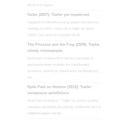
απλά να το δημοσ...
Sicko (2007): Trailer για περαστικά
Πρεμιέρα στο Moviefone και με μερικά κλιπάκια στο
cineblog του MTV , έκανε και το trailer του Sicko
(2007) , λίγο μετά την πρεμιέρα της ίδι...
The Princess and the Frog (2009): Trailer
ολικής επαναφοράς
Δες/Κρύψε το teaser #2 Η Disney επιστρέφει τη
χριστουγεννιάτικη περίοδο στο παραδοσιακό
κινούμενο, κομπλέ με πριγκίπισσες και βατράχους,
και...
Hyde Park on Hudson (2012): Trailer
οσκαρικών φιλοδοξιών
Hyde Park on Hudson - Trailer Τις πρώτες μεγάλες
οσκαρικές φιλοδοξίες της χρονιάς, επιδεικνύει από το
σαββατοκύριακο στα δια...