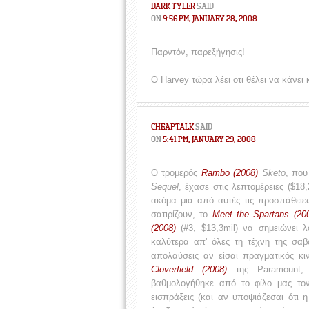
DARK TYLER
SAID
ON
9:56 PM, JANUARY 28, 2008
Παρντόν, παρεξήγησις!
O Harvey τώρα λέει οτι θέλει να κάνει 
CHEAPTALK
SAID
ON
5:41 PM, JANUARY 29, 2008
Ο τρομερός
Rambo (2008)
Sketo
, πο
Sequel
, έχασε στις λεπτομέρειες ($18
ακόμα μια από αυτές τις προσπάθειες 
σατιρίζουν, το
Meet the Spartans (20
(2008)
(#3, $13,3mil) να σημειώνει λ
καλύτερα απ' όλες τη τέχνη της σα
απολαύσεις αν είσαι πραγματικός κ
Cloverfield (2008)
της Paramount, 
βαθμολογήθηκε από το φίλο μας τ
εισπράξεις (και αν υποψιάζεσαι ότι