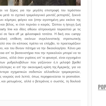
αι να ξέρεις για την μεγάλη επιστροφή του τεράστιου
υ μετά το σχετικό τρομολαγνικό μοντάζ ρεπορτάζ, ξεκινά
ένει κόμπρες φιόγκο και (στην αγαπημένη μου εικόνα της
ο και βέλος, κι έτσι περνάει ο καιρός. Ώσπου η ήσυχη ζωή
rty line και ιδέες αθώου αλτρουισμού ταιριαστού με τις
εί σε face off με φιλοσοφικά τσιτάτα. H δική σου campy
ική επίθεση εικόνων συγκλονιστικής στρατιωτικής
λό σου ότι κάποιος πρέπει να επέμβει, το προετοιμάζουν
ι, και του δίνουν πάτημα να την δικαιολογήσει. Κάνει μια
άποια απ' τα βασανιστήρια που την προκαλούν μπορεί να τα
σεις, αλλά όταν γυρίσεις απ' το φουαγιέ, είναι εγγυημένο
των μυδραλιοβόλων που γαζώνουν ό,τι μελαψό βρεθεί
λύτερες κι απ' την οικονομική κρίση της Αμερικής, για να
 άντερα σχηματικών σαδιστών αλλοεθνών τρομοκρατών,
ις νεκρούς ανά λεπτό, όπως περηφανεύεται το promotion.
ς και ματωμένος, αλλά ο βετεράνος ο σωστός, τη δουλειά
POP