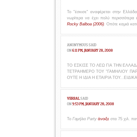
Το "έσκισε" αναφέρεται στην Ελλάδα
νωρίτερα να έχει πολύ περισσότερα
Rocky Balboa (2006)
. Οπότε καμιά κατ
ANONYMOUS
SAID
ON
6:11 PM, JANUARY 28, 2008
ΤΟ ΕΣΚΙΣΕ ΤΟ ΛΕΩ ΓΙΑ ΤΗΝ ΕΛΛΑ
ΤΕΤΡΑΗΜΕΡΟ ΤΟΥ "ΓΑΜΗΛΙΟΥ ΠΑΡΤ
ΟΥΤΕ Η ΙΔΙΑ Η ΕΤΑΙΡΙΑ ΤΟΥ...ΕΙΔΙ
VERBAL
SAID
ON
9:53 PM, JANUARY 28, 2008
Το
Γαμήλιο Party
άνοιξε
στα 75 χιλ. πα