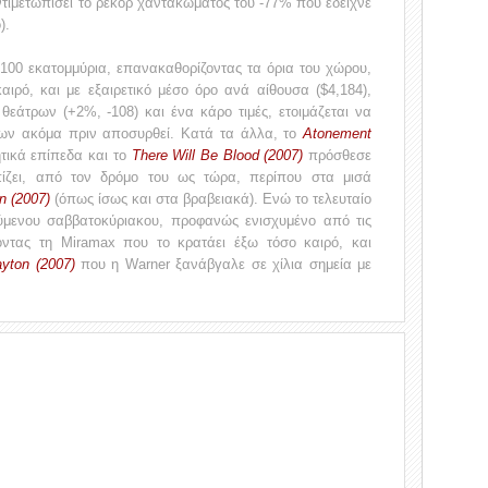
τιμετωπίσει το ρεκόρ χαντακώματος του -77% που έδειχνε
).
00 εκατομμύρια, επανακαθορίζοντας τα όρια του χώρου,
αιρό, και με εξαιρετικό μέσο όρο ανά αίθουσα ($4,184),
εάτρων (+2%, -108) και ένα κάρο τιμές, ετοιμάζεται να
ρίων ακόμα πριν αποσυρθεί. Κατά τα άλλα, το
Atonement
τικά επίπεδα και το
There Will Be Blood (2007)
πρόσθεσε
λπίζει, από τον δρόμο του ως τώρα, περίπου στα μισά
n (2007)
(όπως ίσως και στα βραβειακά). Ενώ το τελευταίο
ύμενου σαββατοκύριακου, προφανώς ενισχυμένο από τις
οντας τη Miramax που το κρατάει έξω τόσο καιρό, και
ayton (2007)
που η Warner ξανάβγαλε σε χίλια σημεία με