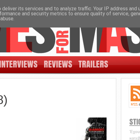
deliver its services and to analyze traffic. Your IP address and
formance and security metrics to ensure quality of service, ge
 abuse.
INTERVIEWS
REVIEWS
TRAILERS
8)
STI
Έχουν
κατεβ