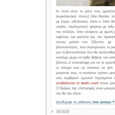
Κι αυτό είναι το μόνο που χρειάζετ
(κυριολεκτικά, πλέον) John Rambo, πο
με έτερο, ειδυλλιακό, όπου ο John δ
σαιζόν, τουλάχιστον), ψαρεύει με τόξ
του αλλάζει, όταν γκόμενα με φωνή pa
αφέλειες του μαλλιού της, τον προκαλ
άνεση χαλάει στο 15λεπτο, με ολ
βαναυσότητας, που σιγουρεύουν το μυα
για τη βαναυσότητα που θα ακολουθήσε
κοιλάρα μέχρι να έρθει βέβαια, και κ
βλέπεις σ' επανάληψη για να τα εμπεδώ
οι παλμοί σου να πιάσουν τα rpm 
μπροστά τους, κι ανοίγουν τρύπες μεγα
σου σερβίρουν αχνιστά λαχταριστά
ανεβάζοντας το death count
στους τρε
Ο δρόμος της επιστροφής είναι μακρύ
του θα την κάνει.
Δες/Κρύψε τις αίθουσες
που ανοίγει
SEE ALSO