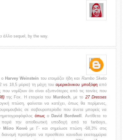
κι άλλο sequel, by the way.
υ ο
Harvey Weinstein
του ετοιμάζει ήδη και
Rambo Sketo
,2 vs 18,5 μύρια) τη μάχη του
αμερικάνικου μποξόφη
από
που νομίζουν ότι είναι εξυπνότερες από τις ταινίες που
08)
της Fox. Η εταιρεία του
Murdoch
, με το
27 Dresses
ογική πτώση, φαίνεται να κατέχει, όπως θα περίμενες,
βουρομουβιάς σε σαβουροπερίοδο που άνετα μπορείς να
ινηματογραφόφιλος
όπως
ο
David Bordwell
. Αντίθετα το
παρά την αποθεωτική υποδοχή από τα fanboys,
ον
Μέσο Κοινό
με Γ- και σημείωσε πτώση -68,3% στις
 η διανομή προτίμησε να προσθέσει καναδυο εκατομμύρια