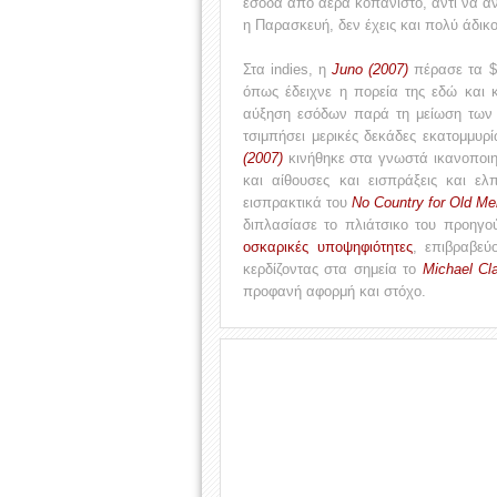
έσοδα από αέρα κοπανιστό, αντί να αν
η Παρασκευή, δεν έχεις και πολύ άδικο
Στα indies, η
Juno (2007)
πέρασε τα $1
όπως έδειχνε η πορεία της εδώ και κ
αύξηση εσόδων παρά τη μείωση των θ
τσιμπήσει μερικές δεκάδες εκατομμυ
(2007)
κινήθηκε στα γνωστά ικανοποιη
και αίθουσες και εισπράξεις και ε
εισπρακτικά του
No Country for Old Me
διπλασίασε το πλιάτσικο του προηγο
οσκαρικές υποψηφιότητες
, επιβραβεύ
κερδίζοντας στα σημεία το
Michael Cl
προφανή αφορμή και στόχο.