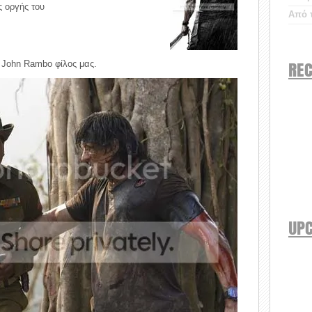
ς οργής του
Από τ
REC
 ο John Rambo φίλος μας.
UP