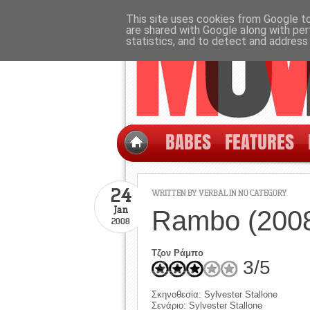
This site uses cookies from Google to 
are shared with Google along with per
statistics, and to detect and address
BABES
FEATURES
24
WRITTEN BY
VERBAL
IN NO CATEGORY
Jan
Rambo (200
2008
Τζον Ράμπο
3/5
Σκηνοθεσία: Sylvester Stallone
Σενάριο: Sylvester Stallone