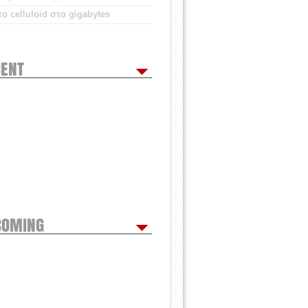
ο celluloid στα gigabytes
ENT
COMING