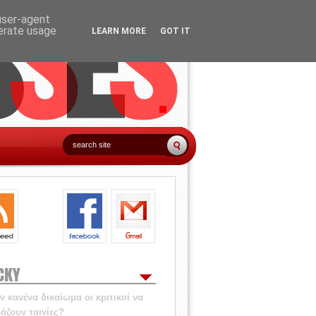
 user-agent
nerate usage
LEARN MORE
GOT IT
CKY
 κανένα δικαίωμα οι κριτικοί να
άζουν ταινίες?