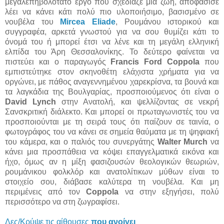
μεγαλεπηβολότατο έργο που σχεδίαζε μια ζωή, αποφάσισε
λέει να κάνει κάτι πολύ πιο υλοποιήσιμο, βασισμένο σε
νουβέλα του
Mircea Eliade
, Ρουμάνου ιστορικού και
συγγραφέα, αρκετά γνωστού για να σου θυμίζει κάτι το
όνομά του ή μπορεί έτσι να λένε και τη μεγάλη ελληνική
ελπίδα του Άρη Θεσσαλονίκης. Το δεύτερο φαίνεται να
πιστεύει και ο παραγωγός
Francis Ford Coppola
που
εμπιστεύτηκε στον σκηνοθέτη ελάχιστα χρήματα για να
οργώνει, με πάθος αναγεννημένου χαρεκρίσνα, τα βουνά και
τα λαγκάδια της Βουλγαρίας, προσποιούμενος ότι είναι ο
David Lynch
στην Ανατολή, και ψελλίζοντας σε νεκρή
Σανσκριτική διάλεκτο. Και μπορεί οι πρωταγωνιστές του να
προσποιούνται με τη σειρά τους ότι παίζουν σε ταινία, ο
φωτογράφος του να κάνει σε σημεία θαύματα με τη ψηφιακή
του κάμερα, και ο παλιός του συνεργάτης
Walter Murch
να
κάνει μια προσπάθεια να κόψει επαγγελματικά εικόνα και
ήχο, όμως αν η μίξη φασιζουσών θεολογικών θεωριών,
ρουμάνικου φολκλόρ και ανατολίτικων μύθων είναι το
στοιχείο σου, διάβασε καλύτερα τη νουβέλα. Και μη
περιμένεις από τον
Coppola
να στην εξηγήσει, πολύ
περισσότερο να στη ζωγραφίσει.
Δες/Κρύψε τις αίθουσες
που ανοίγει