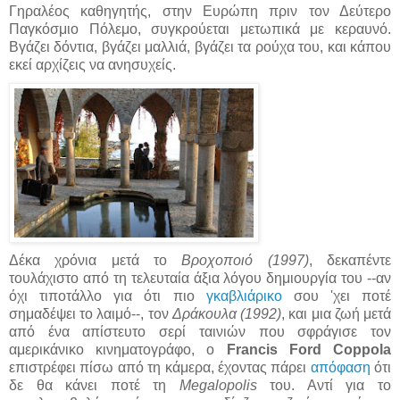
Γηραλέος καθηγητής, στην Ευρώπη πριν τον Δεύτερο
Παγκόσμιο Πόλεμο, συγκρούεται μετωπικά με κεραυνό.
Βγάζει δόντια, βγάζει μαλλιά, βγάζει τα ρούχα του, και κάπου
εκεί αρχίζεις να ανησυχείς.
Δέκα χρόνια μετά το
Βροχοποιό (1997)
, δεκαπέντε
τουλάχιστο από τη τελευταία άξια λόγου δημιουργία του --αν
όχι τιποτάλλο για ότι πιο
γκαβλιάρικο
σου 'χει ποτέ
σημαδέψει το λαιμό--, τον
Δράκουλα (1992)
, και μια ζωή μετά
από ένα απίστευτο σερί ταινιών που σφράγισε τον
αμερικάνικο κινηματογράφο, ο
Francis Ford Coppola
επιστρέφει πίσω από τη κάμερα, έχοντας πάρει
απόφαση
ότι
δε θα κάνει ποτέ τη
Megalopolis
του. Αντί για το