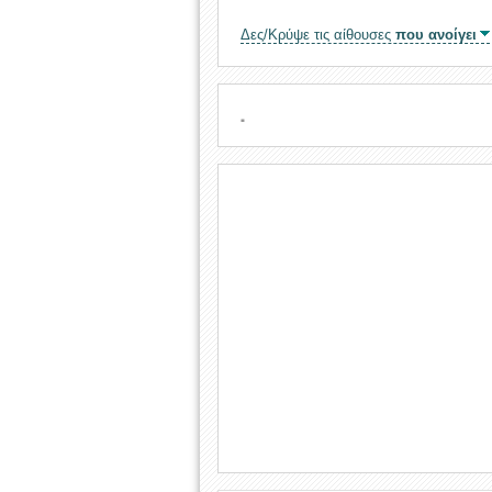
Δες/Κρύψε τις αίθουσες
που ανοίγει
.