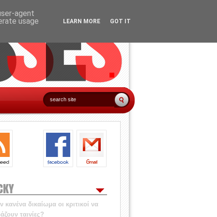
 user-agent
nerate usage
LEARN MORE
GOT IT
CKY
 κανένα δικαίωμα οι κριτικοί να
άζουν ταινίες?