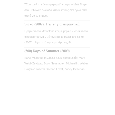
"Ένα τρέιλερ κάνει πρεμιέρα", γράφει ο Matt Singer
στο Criticwire "και όλοι στους ιστούς δεν αρκούνται
απλά να το δημοσ...
Sicko (2007): Trailer για περαστικά
Πρεμιέρα στο Moviefone και με μερικά κλιπάκια στο
cineblog του MTV , έκανε και το trailer του Sicko
(2007) , λίγο μετά την πρεμιέρα της ίδι...
(500) Days of Summer (2009)
(500) Μέρες με τη Σάμερ 3.5/5 Σκηνοθεσία: Marc
Webb Σενάριο: Scott Neustadter, Michael H. Weber
Παίζουν: Joseph Gordon-Levitt, Zooey Deschan...