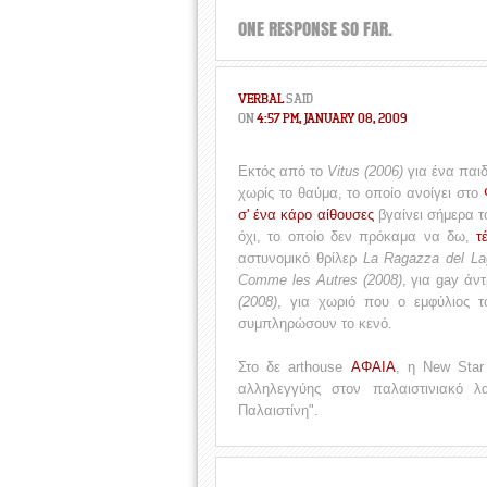
ONE RESPONSE SO FAR.
VERBAL
SAID
ON
4:57 PM, JANUARY 08, 2009
Εκτός από το
Vitus (2006)
για ένα παιδ
χωρίς το θαύμα, το οποίο ανοίγει στο
σ' ένα κάρο αίθουσες
βγαίνει σήμερα 
όχι, το οποίο δεν πρόκαμα να δω,
τ
αστυνομικό θρίλερ
La Ragazza del La
Comme les Autres (2008)
, για gay άν
(2008)
, για χωριό που ο εμφύλιος τ
συμπληρώσουν το κενό.
Στο δε arthouse
ΑΦΑΙΑ
, η New Star
αλληλεγγύης στον παλαιστινιακό λ
Παλαιστίνη".