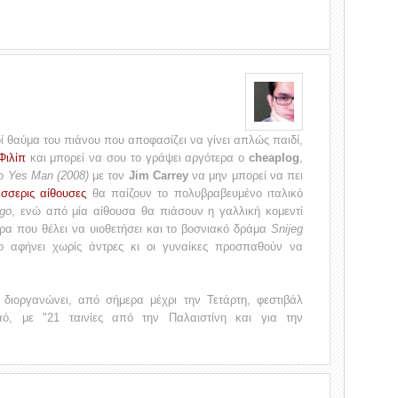
ί θαύμα του πιάνου που αποφασίζει να γίνει απλώς παιδί,
Φιλίπ
και μπορεί να σου το γράψει αργότερα ο
cheaplog
,
το
Yes Man (2008)
με τον
Jim Carrey
να μην μπορεί να πει
έσσερις αίθουσες
θα παίζουν το πολυβραβευμένο ιταλικό
go
, ενώ από μία αίθουσα θα πιάσουν η γαλλική κομεντί
τρα που θέλει να υιοθετήσει και το βοσνιακό δράμα
Snijeg
ο αφήνει χωρίς άντρες κι οι γυναίκες προσπαθούν να
 διοργανώνει, από σήμερα μέχρι την Τετάρτη, φεστιβάλ
αό, με "21 ταινίες από την Παλαιστίνη και για την