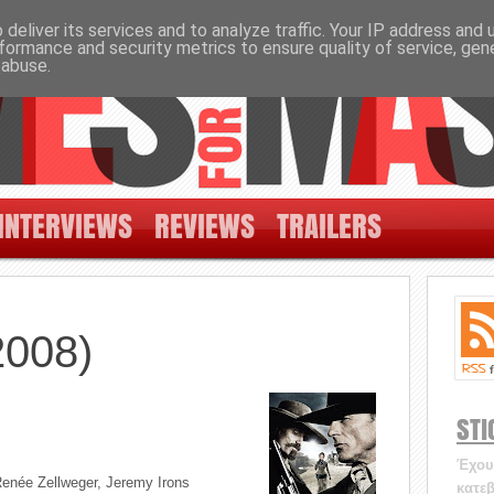
deliver its services and to analyze traffic. Your IP address and
formance and security metrics to ensure quality of service, ge
 abuse.
INTERVIEWS
REVIEWS
TRAILERS
2008)
STI
Έχουν
Renée Zellweger, Jeremy Irons
κατεβ