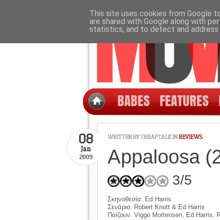
This site uses cookies from Google to 
are shared with Google along with per
statistics, and to detect and address
BABES
FEATURES
08
WRITTEN BY CHEAPTALK IN
REVIEWS
Jan
Appaloosa (
2009
3/5
Σκηνοθεσία: Ed Harris
Σενάριο: Robert Knott & Ed Harris
Παίζουν: Viggo Mortensen, Ed Harris, 