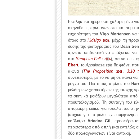
Εκπληκτικά ήρεμο και χαλαρωμένο για 
σκηνοθετεί, πρωταγωνιστεί και συμμετ
ευχαρίστηση του
Vigo Mortensen
να π
όπως στο
Hidalgo
, μέχρι τη προφ
2004
δύσης της φωτογραφίας του
Dean Sem
αρνείται επιδεικτικά να φτιάξει και 
στο
Seraphim Falls
), σα να σε πε
2006
Ebert
, το
Appaloosa
δε φτάνει ποτέ
2008
αιώνα (
The Proposition
,
3:10
2005
συνεπέστερα, με το να μη σε κάνει να
ρόγχο του. Πιο πίσω, ο φίλος του
Harr
μελέτη των χαρακτήρων της εποχής γρά
τα σκηνικά μοιάζουν μεγαλύτερα από 
προϋπολογισμού. Τη συνταγή του κ
απόμακρη, ειδικά για τσούλα που στήν
(αρχικά για το ρόλο είχε συμφωνήσε
καβλιάρα
Ariadna Gil
, προσφέροντα
περισσότερα από απλή (και εντελώς αχ
δύο πρωταγωνιστών είναι αντρική.