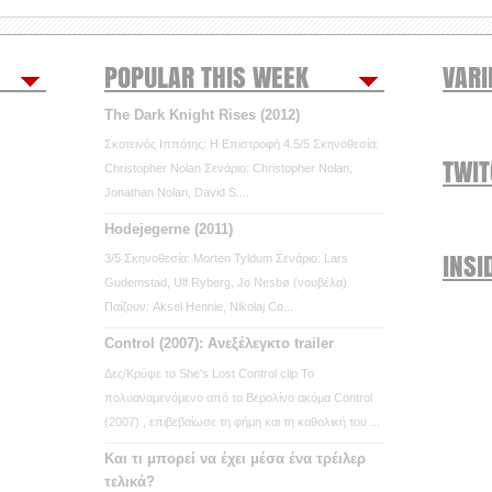
POPULAR THIS WEEK
VARI
The Dark Knight Rises (2012)
Σκοτεινός Ιππότης: Η Επιστροφή 4.5/5 Σκηνοθεσία:
TWI
Christopher Nolan Σενάριο: Christopher Nolan,
Jonathan Nolan, David S....
Hodejegerne (2011)
INSI
3/5 Σκηνοθεσία: Morten Tyldum Σενάριο: Lars
Gudemstad, Ulf Ryberg, Jo Nesbø (νουβέλα)
Παίζουν: Aksel Hennie, Nikolaj Co...
Control (2007): Ανεξέλεγκτο trailer
Δες/Κρύψε το She's Lost Control clip Το
πολυαναμενόμενο από το Βερολίνο ακόμα Control
(2007) , επιβεβαίωσε τη φήμη και τη καθολική του ...
Και τι μπορεί να έχει μέσα ένα τρέιλερ
τελικά?