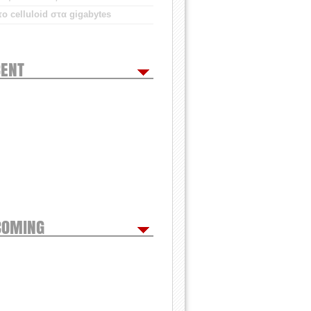
ο celluloid στα gigabytes
ENT
COMING