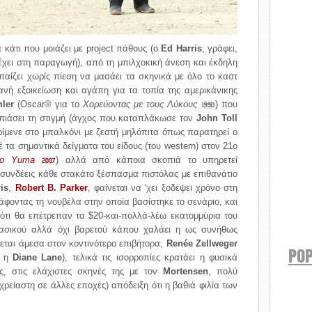
κάτι που μοιάζει με project πάθους (ο
Ed Harris
, γράφει,
έχει στη παραγωγή), από τη μπιλχοκική άνεση και έκδηλη
αίζει χωρίς πίεση να μασάει τα σκηνικά με όλο το καστ
ανή εξοικείωση και αγάπη για τα τοπία της αμερικάνικης
ler
(Oscar® για το
Χορεύοντας με τους Λύκους
) που
1990
να πιάσει τη στιγμή (άγχος που καταπλάκωσε τον
John Toll
ρίμενε στο μπαλκόνι με ζεστή μηλόπιτα όπως παρατηρεί ο
 τα σημαντικά δείγματα του είδους (του western) στον 21ο
 to Yuma
) αλλά από κάποια σκοπιά το υπηρετεί
2007
 συνδέεις κάθε στακάτο ξέσπασμα πιστόλας με επιθανάτιο
is
,
Robert B. Parker
, φαίνεται να 'χει ξοδέψει χρόνο στη
φοντας τη νουβέλα στην οποία βασίστηκε το σενάριο, και
ότι θα επέτρεπαν τα $20-και-πολλά-λέω εκατομμύρια του
λασικού αλλά όχι βαρετού κάπου χαλάει η ως συνήθως
εται άμεσα στον κοντινότερο επιβήτορα,
Renée Zellweger
POP
ι η
Diane Lane
), τελικά τις ισορροπίες κρατάει η φυσικά
ς, στις ελάχιστες σκηνές της με τον
Mortensen
, πολύ
ρείαστη σε άλλες εποχές) απόδειξη ότι η βαθιά φιλία των