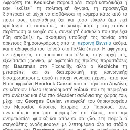
Αφροδίτη
του
Kechiche
παρουσιάζει, παρά καταδικάζει ή
καν "εκθέτει" τη πολιτισμική άγνοια, τη προσεγγίζει
διαπεραστικά μέχρι να αισθάνεσαι τη κάμερα κάτω από το
πετσί σου, συναίσθημα όχι και τόσο εύκολο άμα εκεί
κρύβονται οι αυταπάτες, τα κοκορέματα ή στη σπάνια
περίπτωση οι ενοχές σου, συνειδητή δυσκολία που την έχει
ήδη αποδείξει η.. σκασμένη υποδοχή της ταινίας από
αρκετούς δημοσιογράφους από τη
περσινή Βενετία
ακόμα,
και η αδιαφορία του κοινού στη Γαλλία έπειτα. Η αφήγηση,
αν εξαιρέσεις το προοίμιο του τέλους στην αρχή της,
εξελίσσεται χρονικά, με αφετηρία τις πρώτες παραστάσεις
της
Baartman
στο Piccadilly, αλλά ο
Kechiche
τη
μετατρέπει και σε διαπεραστική της κοινωνικής
διαστρωμάτωσης, αφού η άτυχη γυναίκα περνάει από τον
Νοτιοαφρικάνο
Hendrick Caezar
που τη πήγε στο Λονδίνο,
σε κάποιον Γάλλο θηριοδαμαστή
Réaux
που τη περιφέρει
στα ανώτερα και όλο πιο décadent σαλόνια της χώρας του,
μέχρι τον
Georges Cuvier
, επικεφαλή του θηριοτροφείου
του Μουσείου Φυσικής Ιστορίας του Παρισιού, τον..
ανωτερότερο και πιο μορφωμένο απ' όλους, που την
αντιμετωπίζει φυσικά και απόλυτα σα ζώο. Στη πορεία ο
σκηνοθέτης αναδημιουργεί με λεπτομέρεια όλα τα στάδια