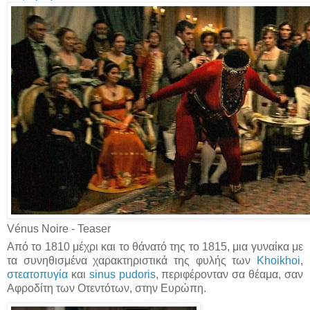
Vénus Noire - Teaser
Από το 1810 μέχρι και το θάνατό της το 1815, μια γυναίκα με
τα συνηθισμένα χαρακτηριστικά της φυλής των
Khoikhoi
,
στεατοπυγία
και
sinus pudoris
, περιφέρονταν σα θέαμα, σαν
Αφροδίτη των Οτεντότων, στην Ευρώπη.