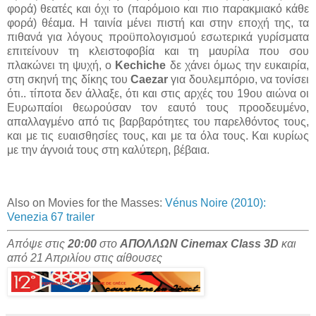
φορά) θεατές και όχι το (παρόμοιο και πιο παρακμιακό κάθε
φορά) θέαμα. Η ταινία μένει πιστή και στην εποχή της, τα
πιθανά για λόγους προϋπολογισμού εσωτερικά γυρίσματα
επιτείνουν τη κλειστοφοβία και τη μαυρίλα που σου
πλακώνει τη ψυχή, ο
Kechiche
δε χάνει όμως την ευκαιρία,
στη σκηνή της δίκης του
Caezar
για δουλεμπόριο, να τονίσει
ότι.. τίποτα δεν άλλαξε, ότι και στις αρχές του 19ου αιώνα οι
Ευρωπαίοι θεωρούσαν τον εαυτό τους προοδευμένο,
απαλλαγμένο από τις βαρβαρότητες του παρελθόντος τους,
και με τις ευαισθησίες τους, και με τα όλα τους. Και κυρίως
με την άγνοιά τους στη καλύτερη, βέβαια.
Also on Movies for the Masses:
Vénus Noire (2010):
Venezia 67 trailer
Απόψε στις
20:00
στο
ΑΠΟΛΛΩΝ Cinemax Class 3D
και
από 21 Απριλίου στις αίθουσες