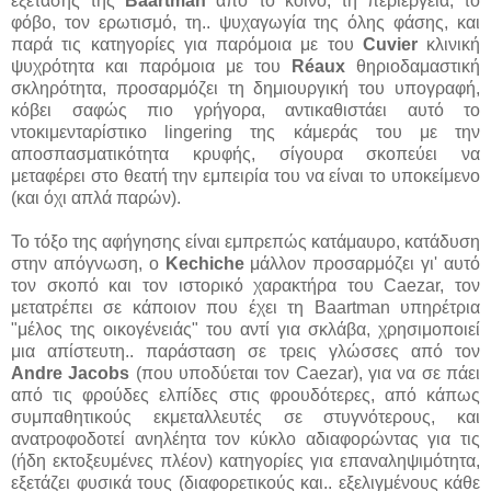
εξέτασης της
Baartman
από το κοινό, τη περιέργεια, το
φόβο, τον ερωτισμό, τη.. ψυχαγωγία της όλης φάσης, και
παρά τις κατηγορίες για παρόμοια με του
Cuvier
κλινική
ψυχρότητα και παρόμοια με του
Réaux
θηριοδαμαστική
σκληρότητα, προσαρμόζει τη δημιουργική του υπογραφή,
κόβει σαφώς πιο γρήγορα, αντικαθιστάει αυτό το
ντοκιμενταρίστικο lingering της κάμεράς του με την
αποσπασματικότητα κρυφής, σίγουρα σκοπεύει να
μεταφέρει στο θεατή την εμπειρία του να είναι το υποκείμενο
(και όχι απλά παρών).
Το τόξο της αφήγησης είναι εμπρεπώς κατάμαυρο, κατάδυση
στην απόγνωση, ο
Kechiche
μάλλον προσαρμόζει γι' αυτό
τον σκοπό και τον ιστορικό χαρακτήρα του Caezar, τον
μετατρέπει σε κάποιον που έχει τη Baartman υπηρέτρια
"μέλος της οικογένειάς" του αντί για σκλάβα, χρησιμοποιεί
μια απίστευτη.. παράσταση σε τρεις γλώσσες από τον
Andre Jacobs
(που υποδύεται τον Caezar), για να σε πάει
από τις φρούδες ελπίδες στις φρουδότερες, από κάπως
συμπαθητικούς εκμεταλλευτές σε στυγνότερους, και
ανατροφοδοτεί ανηλέητα τον κύκλο αδιαφορώντας για τις
(ήδη εκτοξευμένες πλέον) κατηγορίες για επαναληψιμότητα,
εξετάζει φυσικά τους (διαφορετικούς και.. εξελιγμένους κάθε