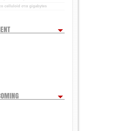
ο celluloid στα gigabytes
ENT
COMING