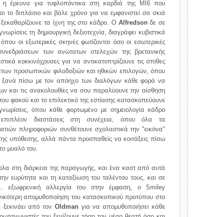
η η έρευνα για τυφλοπόντικα στη καρδιά της MI6 που
ται το διπλάσιο και βάλε χρόνο για να εμφανιστεί σα σκιά
 ξεκαθαρίζουνε τα ίχνη της στο κάδρο. Ο
Alfredson
δε σε
ωρίσεις τη δημιουργική δεξιοτεχνία, διαγράφει κυβιστικά
όπου οι εξωτερικές σκηνές φωτίζονται όσο οι εσωτερικές
συνεδριάσεων των ανώτατων στελεχών της βρετανικής
στικά κοκκινόχρυσες για να αντικατοπτρίζουνε τις σπίθες
τατων προσωπικών φιλοδοξιών και ηθικών επιλογών, όπου
ι ξανά πίσω με τον απόηχο των διαλόγων κάθε φορά να
των και τις ανακολουθίες να σου παραλύουνε την αίσθηση
 του φακού και το επιλεκτικό της εστίασης κατασκοπεύουνε
γνωρίσεις, όπου κάθε φορτωμένο με σημειολογία κάδρο
ς επιπλέον διαστάσεις στη συνέχεια, όπου όλα τα
τιών πληροφοριών συνθέτουνε σχολαστικά την "εικόνα"
 της υπόθεσης, αλλά πάντα προσπαθείς να κοιτάξεις πίσω
στο μυαλό του.
κολα στη διάρκεια της παραγωγής, και ένα καστ από αυτά
 την ευρύτητα και τη καταξίωση του ταλέντου τους, και σε
.. εξωφρενική αλλεργία του στην έμφαση, ο Smiley
νικότερη απομυθοποίηση του κατασκοπικού προτύπου στο
n
ξεκινάει από τον
Oldman
για να απομυθοποιήσει κάθε
πρωταγωνιστές του ξενίζουνε τόσο τον μέσο θεατή όσο και