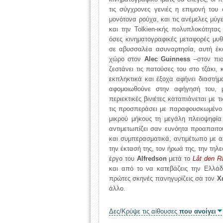
τις σύγχρονες γενιές η επιμονή του
μονότονα ρούχα, και τις ανέμελες μύγ
και την Tolkien-ικής πολυπλοκότητα
όσες κινηματογραφικές μεταφορές μυ
σε αβυσσαλέα ασυναρτησία, αυτή έκ
χώρο στον
Alec Guinness
--στον πιο
ζεστάνει τις πατούσες του στο τζάκι,
εκπληκτικά και έξοχα αφήνει διαστή
αφομοιωθούνε στην αφήγησή του, με
περιεκτικές βινιέτες καταπιάνεται με τ
τις προσπεράσει με παραφουσκωμένο ex
μικρού μήκους τη μεγάλη πλειοψηφί
αντιμετωπίζει σαν ευνόητα προαπαιτο
και συμπερασματικά, αντιμέτωπο με α
την έκτασή της, τον ήρωά της, την τηλ
έργο του
Alfredson
μετά το
Låt den 
και από το να κατεβάζεις την Ελλάδ
πρώτες σκηνές πανηγυρίζεις σα τον
Χ
άλλο.
Δες/Κρύψε τις αίθουσες
που ανοίγει