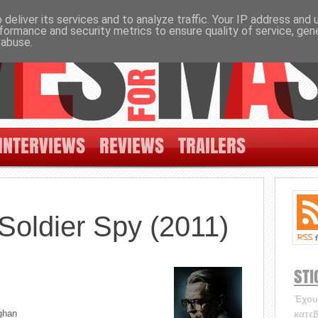
deliver its services and to analyze traffic. Your IP address and
formance and security metrics to ensure quality of service, ge
 abuse.
INTERVIEWS
REVIEWS
TRAILERS
 Soldier Spy (2011)
STI
Έχουν
ghan
κατεβ