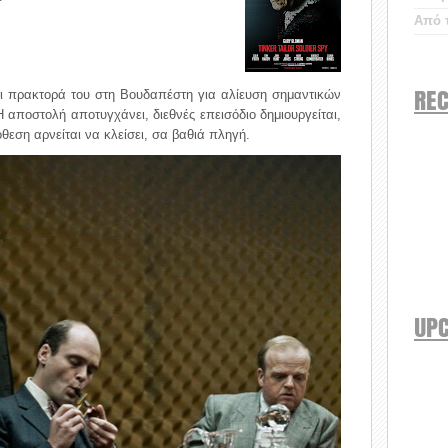
Από τ
REC
ει πρακτορά του στη Βουδαπέστη για αλίευση σημαντικών
αποστολή αποτυγχάνει, διεθνές επεισόδιο δημιουργείται,
θεση αρνείται να κλείσει, σα βαθιά πληγή.
UP