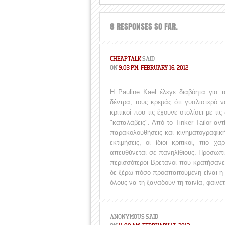
8 RESPONSES SO FAR.
CHEAPTALK
SAID
ON
9:03 PM, FEBRUARY 16, 2012
Η Pauline Kael έλεγε διαβόητα για τ
δέντρα, τους κρεμάς ότι γυαλιστερό ν
κριτικοί που τις έχουνε στολίσει με τι
"καταλάβεις". Από το Tinker Tailor αν
παρακολουθήσεις και κινηματογραφική
εκτιμήσεις, οι ίδιοι κριτικοί, πιο χ
απευθύνεται σε πανηλίθιους. Προσωπικ
περισσότεροι Βρετανοί που κρατήσανε 
δε ξέρω πόσο προαπαιτούμενη είναι η 
όλους να τη ξαναδούν τη ταινία, φαίνε
ANONYMOUS
SAID