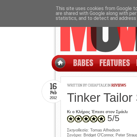
This site uses cookies from Google to 
are shared with Google along with per
statistics, and to detect and address
BABES
FEATURES
16
WRITTEN BY CHEAPTALK IN
REVIEWS
Feb
Tinker Tailor
2012
Κι ο Κλήρος Έπεσε στον Σμάιλι
5/5
Σκηνοθεσία: Tomas Alfredson
Σενάριο: Bridget O'Connor, Peter Strau