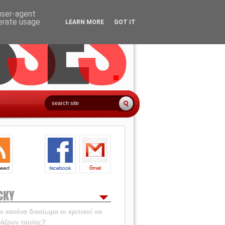
 user-agent
nerate usage
LEARN MORE
GOT IT
CKY
 κανένα δικαίωμα οι κριτικοί να
άζουν ταινίες?