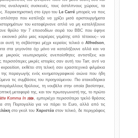
 στις αναλογικές συσκευές, τους άστιλπνους χώρους, τα
ες. Χαρακτηριστική στο έργο του
Le Carré
μπορείς να πεις
ς απλότητα που κατέληξε να χρίζει μισά αριστουργήματα
θιστορημάτων του καταφέρνανε απλά να μη καταλήξουνε
ανε θρύλο την 7 επεισοδίων σειρά του BBC που άφηνε
 εικονικό ρόλο μιας καριέρας γεμάτης από τέτοιους-- να
 και αυτή τη σεβάστηκε μέχρι κεραίας τελικά ο
Alfredson
,
ματα στα γεγονότα όχι μόνο να καταλήξουνε αλλά και να
 μικρούς νεωτερισμούς ανεπαίσθητες αντιστίξεις και
ις περισσότερες μικρές ιστορίες σαν αυτή του Tarr, αντί να
position, εκθέτει στη τελική σαν ερασιτεχνικά φιλμάκια
α της παραγωγής ενός κινηματογραφικού αιώνα που ήδη
ύμενα τις συμβάσεις του προηγούμενου. Πιο ατακαδόρικα
παράμιλλους θρύλους, τη νουβέλα στην οποία βασίστηκε,
εοπτική μεταφορά της, και τον πρωταγωνιστή της, το πρώτο
Rätte Komma In
, εμπεριέχει περισσότερο τρελό θράσος
2008
α στη Πορτογαλία για να πάρει το Euro, αλλά από τις
ελάκη
στο γκολ του
Χαριστέα
στον τελικό, δε περιγράφεις