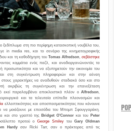
το ξεδίπλωμα στη πιο περίφημη κατασκοπική νουβέλα του,
αγε in media res, και το σενάριο της κινηματογραφικής
ίδιου και τη καθοδήγηση του
Tomas Alfredson
,
σεβάστηκε
νοντας κομμάτια ενός παζλ, και αναδιοργανώνοντάς τα
ή προσωπικότητα και να εξυπηρετούν την οικονομία του
εται στη συγκέντρωση πληροφοριών και στην αέναη
ο στους χαρακτήρες να αναδυθούν σταδιακά όσο και στο
αυτή ακριβώς τη συγκέντρωση και την επανεξέταση
ό εκεί παραλαμβάνει αποκλειστικά πλέον ο
Alfredson
,
ειρουργικά και τα τελευταία επίπεδα πλεονασμών και
δα
ελλειπτικότητας και αποσπασματικότητας που κάνουνε
POP
να μοιάζουνε με επεισόδια του Μπομπ Σφουγγαράκη.
0
μα και στο γραπτό της
Bridget O'Connor
και του
Peter
κοσάλεπτο προτού ο
George Smiley
του
Gary Oldman
om Hardy
σαν Ricki Tarr, σαν ο πράκτορας από τις