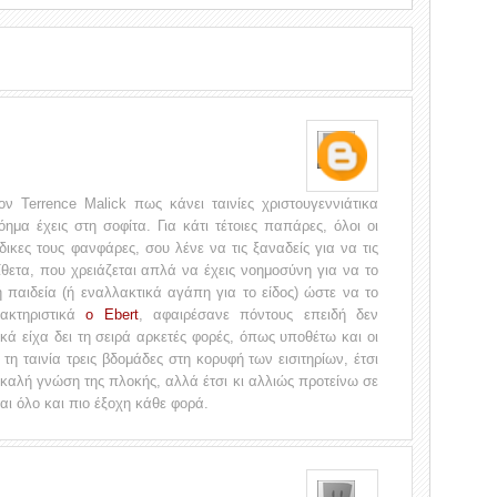
ον Terrence Malick πως κάνει ταινίες χριστουγεννιάτικα
όημα έχεις στη σοφίτα. Για κάτι τέτοιες παπάρες, όλοι οι
ς δικες τους φανφάρες, σου λένε να τις ξαναδείς για να τις
τίθετα, που χρειάζεται απλά να έχεις νοημοσύνη για να το
 παιδεία (ή εναλλακτικά αγάπη για το είδος) ώστε να το
αρακτηριστικά
ο Ebert
, αφαιρέσανε πόντους επειδή δεν
ά είχα δει τη σειρά αρκετές φορές, όπως υποθέτω και οι
τη ταινία τρεις βδομάδες στη κορυφή των εισιτηρίων, έτσι
καλή γνώση της πλοκής, αλλά έτσι κι αλλιώς προτείνω σε
ται όλο και πιο έξοχη κάθε φορά.