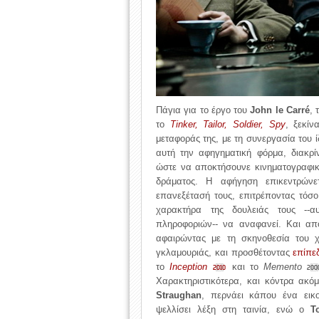
Πάγια για το έργο του
John le Carré
, 
το
Tinker, Tailor, Soldier, Spy
, ξεκίν
μεταφοράς της, με τη συνεργασία του 
αυτή την αφηγηματική φόρμα, διακρί
ώστε να αποκτήσουνε κινηματογραφικ
δράματος. Η αφήγηση επικεντρών
επανεξέτασή τους, επιτρέποντας τόσ
χαρακτήρα της δουλειάς τους --
πληροφοριών-- να αναφανεί. Και απ
αφαιρώντας με τη σκηνοθεσία του χ
γκλαμουριάς, και προσθέτοντας
επίπε
το
Inception
και το
Memento
2010
200
Χαρακτηριστικότερα, και κόντρα ακό
Straughan
, περνάει κάπου ένα ει
ψελλίσει λέξη στη ταινία, ενώ ο
T