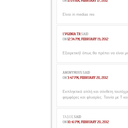
ON
11:09 AM, FEBRUARY 17, 2012
Είναι in medias res
ΕVGENIA TR
SAID
ON
12:34 PM, FEBRUARY 19, 2012
Εξαιρετική! όπως θα πρέπει να είναι μι
ANONYMOUS
SAID
ON
3:47 PM, FEBRUARY 20, 2012
Εκπληκτικά απλή και σύνθετη ταυτόχρον
φαμφάρες και φλυαρίες. Ταινία με Τ κε
ΤΆΣΟΣ
SAID
ON
10:41 PM, FEBRUARY 20, 2012