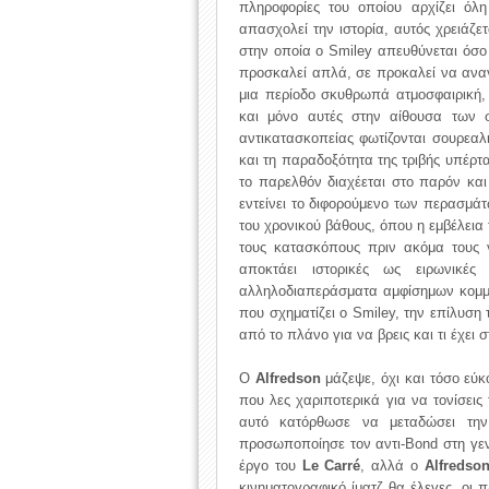
πληροφορίες του οποίου αρχίζει όλ
απασχολεί την ιστορία, αυτός χρειάζε
στην οποία ο Smiley απευθύνεται όσο
προσκαλεί απλά, σε προκαλεί να αναγν
μια περίοδο σκυθρωπά ατμοσφαιρική, 
και μόνο αυτές στην αίθουσα των 
αντικατασκοπείας φωτίζονται σουρεαλι
και τη παραδοξότητα της τριβής υπέρ
το παρελθόν διαχέεται στο παρόν κα
εντείνει το διφορούμενο των περασμά
του χρονικού βάθους, όπου η εμβέλεια
τους κατασκόπους πριν ακόμα τους 
αποκτάει ιστορικές ως ειρωνικέ
αλληλοδιαπεράσματα αμφίσημων κομμα
που σχηματίζει ο Smiley, την επίλυση
από το πλάνο για να βρεις και τι έχει 
Ο
Alfredson
μάζεψε, όχι και τόσο εύ
που λες χαριποτερικά για να τονίσεις
αυτό κατόρθωσε να μεταδώσει την
προσωποποίησε τον αντι-Bond στη γε
έργο του
Le Carré
, αλλά ο
Alfredso
κινηματογραφικό ίματζ θα έλεγες, οι 