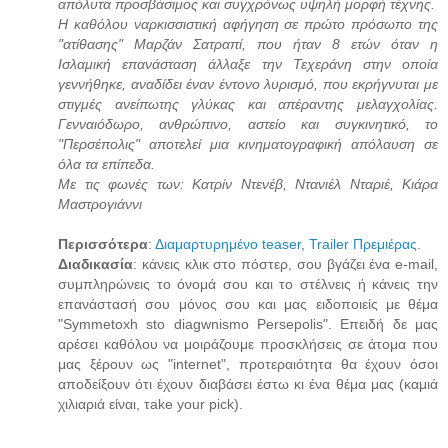
απόλυτα προσβάσιμος και συγχρόνως υψηλή μορφή τέχνης.
Η καθόλου ναρκισσιστική αφήγηση σε πρώτο πρόσωπο της
"ατίθασης" Μαρζάν Σατραπί, που ήταν 8 ετών όταν η
Ισλαμική επανάσταση άλλαξε την Τεχεράνη στην οποία
γεννήθηκε, αναδίδει έναν έντονο λυρισμό, που εκρήγνυται με
στιγμές ανείπωτης γλύκας και απέραντης μελαγχολίας.
Γενναιόδωρο, ανθρώπινο, αστείο και συγκινητικό, το
"Περσέπολις" αποτελεί μια κινηματογραφική απόλαυση σε
όλα τα επίπεδα.
Με τις φωνές των: Κατρίν Ντενέβ, Ντανιέλ Νταριέ, Κιάρα
Μαστρογιάννι
Περισσότερα
:
Διαμαρτυρημένο teaser
,
Trailer Πρεμιέρας
.
Διαδικασία
: κάνεις κλικ στο πόστερ, σου βγάζει ένα e-mail,
συμπληρώνεις το όνομά σου και το στέλνεις ή κάνεις την
επανάστασή σου μόνος σου και μας ειδοποιείς με θέμα
"Symmetoxh sto diagwnismo Persepolis". Επειδή δε μας
αρέσει καθόλου να μοιράζουμε προσκλήσεις σε άτομα που
μας ξέρουν ως "internet", προτεραιότητα θα έχουν όσοι
αποδείξουν ότι έχουν διαβάσει έστω κι ένα θέμα μας (καμιά
χιλιαριά είναι, τake your pick).