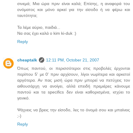
σινεμά; Μια ώρα πριν είναι καλά; Επίσης, η αναφορά του
ονόματος και μόνο αρκεί για την είσοδο ή να φέρω και
ταυτότητα;
Τα λέμε αύριο, παιδιά...
Να σας έχει καλά ο kim ki-duk :)
Reply
cheaptalk
12:11 PM, October 21, 2007
Όπως παντού, οι περισσότεροι στις προβολές έρχονται
περίπου 5' με 0' πριν αρχίσουν, λίγοι νωρίτερα και αρκετοί
αργότερα. Αν πας μισή ώρα πριν μπορεί να πετύχεις τον
αιθουσάρχη να ανοίγει, αλλά επειδή πρεμιέρες κάνουμε
παντού και τα specifics δεν είναι καθορισμένα, ισχύει το
γενικό.
Ψάχνεις να βρεις την είσοδο, λες το όνομά σου και μπαίνεις
;-)
Reply