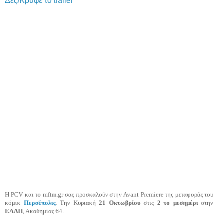
Δες/Κρύψε το trailer
Η PCV και το mftm.gr σας προσκαλούν στην Avant Premiere της μεταφοράς του
κόμικ
Περσέ
πολις
. Την Κυριακή
21 Οκτωβρίου
στις
2 το μεσημέρι
στην
ΕΛΛΗ
, Ακαδημίας 64.