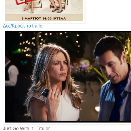
Δες/Κρύψε το trailer
Just Go With It - Trailer