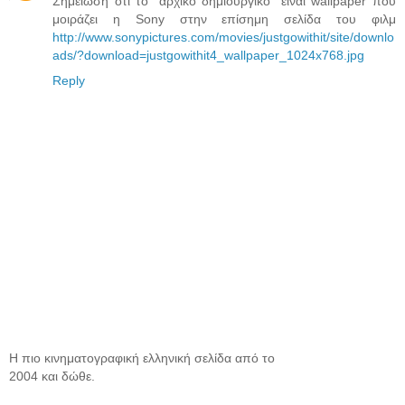
Σημείωση ότι το "αρχικό δημιουργικό" είναι wallpaper που
μοιράζει η Sony στην επίσημη σελίδα του φιλμ
http://www.sonypictures.com/movies/justgowithit/site/downlo
ads/?download=justgowithit4_wallpaper_1024x768.jpg
Reply
Η πιο κινηματογραφική ελληνική σελίδα από το
2004 και δώθε.