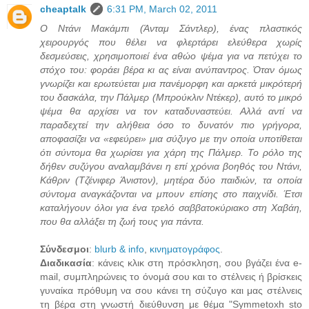
cheaptalk
6:31 PM, March 02, 2011
Ο Ντάνι Μακάμπι (Άνταμ Σάντλερ), ένας πλαστικός
χειρουργός που θέλει να φλερτάρει ελεύθερα χωρίς
δεσμεύσεις, χρησιμοποιεί ένα αθώο ψέμα για να πετύχει το
στόχο του: φοράει βέρα κι ας είναι ανύπαντρος. Όταν όμως
γνωρίζει και ερωτεύεται μια πανέμορφη και αρκετά μικρότερή
του δασκάλα, την Πάλμερ (Μπρούκλιν Ντέκερ), αυτό το μικρό
ψέμα θα αρχίσει να τον καταδυναστεύει. Αλλά αντί να
παραδεχτεί την αλήθεια όσο το δυνατόν πιο γρήγορα,
αποφασίζει να «εφεύρει» μια σύζυγο με την οποία υποτίθεται
ότι σύντομα θα χωρίσει για χάρη της Πάλμερ. Το ρόλο της
δήθεν συζύγου αναλαμβάνει η επί χρόνια βοηθός του Ντάνι,
Κάθριν (Τζένιφερ Άνιστον), μητέρα δύο παιδιών, τα οποία
σύντομα αναγκάζονται να μπουν επίσης στο παιχνίδι. Έτσι
καταλήγουν όλοι για ένα τρελό σαββατοκύριακο στη Χαβάη,
που θα αλλάξει τη ζωή τους για πάντα.
Σύνδεσμοι
:
blurb & info
,
κινηματογράφος
.
Διαδικασία
: κάνεις κλικ στη πρόσκληση, σου βγάζει ένα e-
mail, συμπληρώνεις το όνομά σου και το στέλνεις ή βρίσκεις
γυναίκα πρόθυμη να σου κάνει τη σύζυγο και μας στέλνεις
τη βέρα στη γνωστή διεύθυνση με θέμα "Symmetoxh sto