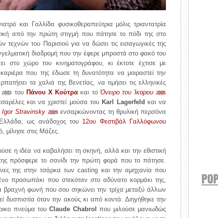
ατρό και Γαλλίδα φυσικοθεραπεύτρια μόλις τριαντατρία
ιτική από την πρώτη στιγμή που πάτησε το πόδι της στο
ν τεχνών του Παρισιού για να δώσει τις εισαγωγικές της
παγγελματική διαδρομή που την έφερε μπροστά στο φακό του
ι στο χώρο του κινηματογράφου, κι έκτοτε έχτισε με
α καριέρα που της έδωσε τη δυνατότητα να μοιραστεί την
ρπατήσει τα χαλιά της Βενετίας, να τιμήσει τις ελληνικές
ή
του
Πάνου Χ Κούτρα
και το
Όνειρο του Ίκαρου
2003
2005
ασαρέλες και να χριστεί μούσα του
Karl Lagerfeld
και να
 Igor Stravinsky
ενσαρκώνοντας τη θρυλική περσόνα
2009
ν Ελλάδα, ως ανάδοχος του
12ου Φεστιβάλ Γαλλόφωνου
ό, μίλησε στις Μάζες.
ύσε η ιδέα να καβαλήσει τη σκηνή, αλλά και την εθιστική
 της πρόσφερε το σανίδι την πρώτη φορά που το πάτησε.
ες της στην τσάρκα των casting και την αμηχανία που
POP
ένο προσωπάκι που στεκόταν στο αδύνατο κορμάκι της,
θιά βραχνή φωνή που σου σηκώνει την τρίχα μεταξύ άλλων
εί δυσπιστία όταν την ακούς κι από κοντά. Διηγήθηκε την
άρικο πνεύμα του
Claude Chabrol
που μιλούσε μανιωδώς