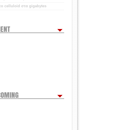
ο celluloid στα gigabytes
ENT
COMING