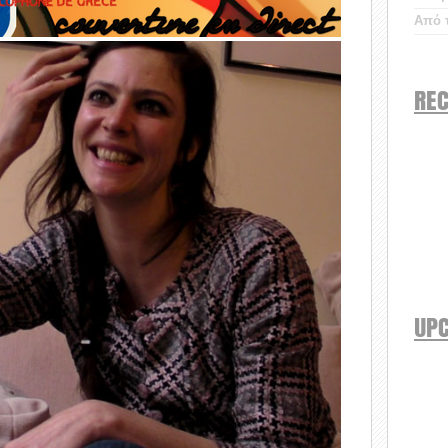
Από τ
REC
UP