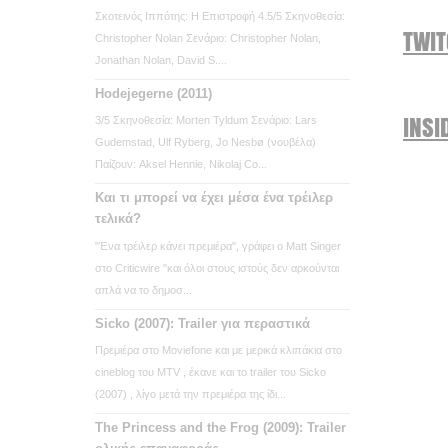
Σκοτεινός Ιππότης: Η Επιστροφή 4.5/5 Σκηνοθεσία:
TWI
Christopher Nolan Σενάριο: Christopher Nolan,
Jonathan Nolan, David S....
Hodejegerne (2011)
INSI
3/5 Σκηνοθεσία: Morten Tyldum Σενάριο: Lars
Gudemstad, Ulf Ryberg, Jo Nesbø (νουβέλα)
Παίζουν: Aksel Hennie, Nikolaj Co...
Και τι μπορεί να έχει μέσα ένα τρέιλερ
τελικά?
"Ένα τρέιλερ κάνει πρεμιέρα", γράφει ο Matt Singer
στο Criticwire "και όλοι στους ιστούς δεν αρκούνται
απλά να το δημοσ...
Sicko (2007): Trailer για περαστικά
Πρεμιέρα στο Moviefone και με μερικά κλιπάκια στο
cineblog του MTV , έκανε και το trailer του Sicko
(2007) , λίγο μετά την πρεμιέρα της ίδι...
The Princess and the Frog (2009): Trailer