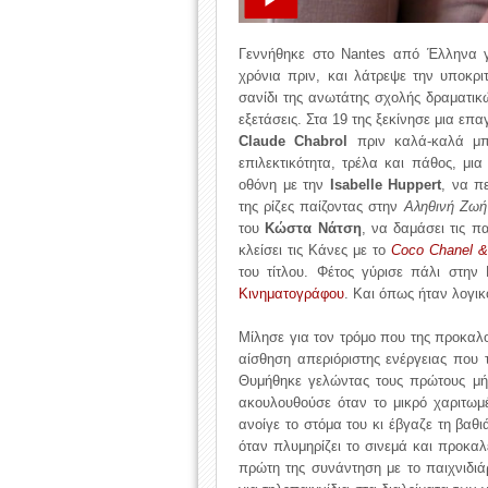
Γεννήθηκε στο Nantes από Έλληνα γι
χρόνια πριν, και λάτρεψε την υποκρ
σανίδι της ανωτάτης σχολής δραματικώ
εξετάσεις. Στα 19 της ξεκίνησε μια ε
Claude Chabrol
πριν καλά-καλά μπε
επιλεκτικότητα, τρέλα και πάθος, μι
οθόνη με την
Isabelle Huppert
, να πε
της ρίζες παίζοντας στην
Αληθινή Ζω
του
Κώστα Νάτση
, να δαμάσει τις π
κλείσει τις Κάνες με το
Coco Chanel &
του τίτλου. Φέτος γύρισε πάλι στη
Κινηματογράφου
. Και όπως ήταν λογικ
Μίλησε για τον τρόμο που της προκαλο
αίσθηση απεριόριστης ενέργειας που
Θυμήθηκε γελώντας τους πρώτους μήν
ακουλουθούσε όταν το μικρό χαριτωμ
ανοίγε το στόμα του κι έβγαζε τη βα
όταν πλυμηρίζει το σινεμά και προκαλ
πρώτη της συνάντηση με το παιχνιδι