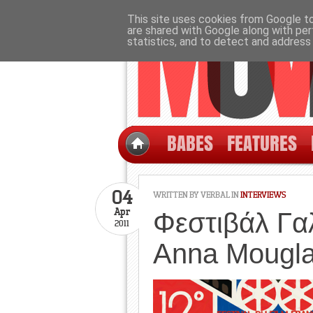
This site uses cookies from Google to 
are shared with Google along with per
statistics, and to detect and address
BABES
FEATURES
04
WRITTEN BY
VERBAL
IN
INTERVIEWS
Apr
Φεστιβάλ Γα
2011
Anna Mouglal