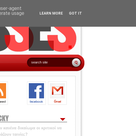
 user-agent
nerate usage
LEARN MORE
GOT IT
CKY
 κανένα δικαίωμα οι κριτικοί να
άζουν ταινίες?