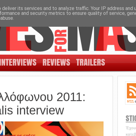
deliver its services and to analyze traffic. Your IP address and
formance and security metrics to ensure quality of service, ge
 abuse.
INTERVIEWS
REVIEWS
TRAILERS
λλόφωνου 2011:
is interview
STI
Έχουν
κατεβ