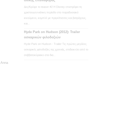
ολικής επαναφοράς
Δες/Κρύψε το teaser #2 Η Disney επιστρέφει τη
χριστουγεννιάτικη περίοδο στο παραδοσιακό
κινούμενο, κομπλέ με πριγκίπισσες και βατράχους,
και...
Hyde Park on Hudson (2012): Trailer
οσκαρικών φιλοδοξιών
Hyde Park on Hudson - Trailer Τις πρώτες μεγάλες
οσκαρικές φιλοδοξίες της χρονιάς, επιδεικνύει από το
σαββατοκύριακο στα δια...
 Anna