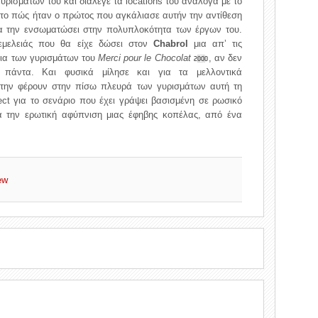
γυρισμάτων του και διάλεγε τα locations του ανάλογα με το
ι το πώς ήταν ο πρώτος που αγκάλιασε αυτήν την αντίθεση
να την ενσωματώσει στην πολυπλοκότητα των έργων του.
νεμελειάς που θα είχε δώσει στον
Chabrol
μια απ’ τις
για των γυρισμάτων του
Merci pour le Chocolat
, αν δεν
2000
α πάντα. Και φυσικά μίλησε και για τα μελλοντικά
 την φέρουν στην πίσω πλευρά των γυρισμάτων αυτή τη
ect για το σενάριο που έχει γράψει βασισμένη σε ρωσικό
α την ερωτική αφύπνιση μιας έφηβης κοπέλας, από ένα
ew